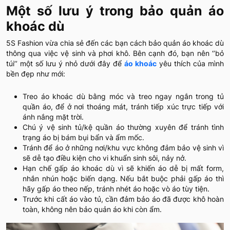
Một số lưu ý trong bảo quản áo
khoác dù
5S Fashion vừa chia sẻ đến các bạn cách bảo quản áo khoác dù
thông qua việc vệ sinh và phơi khô. Bên cạnh đó, bạn nên ‘’bỏ
túi’’ một số lưu ý nhỏ dưới đây để
áo khoác
yêu thích của mình
bền đẹp như mới:
Treo áo khoác dù bằng móc và treo ngay ngắn trong tủ
quần áo, để ở nơi thoáng mát, tránh tiếp xúc trực tiếp với
ánh nắng mặt trời.
Chú ý vệ sinh tủ/kệ quần áo thường xuyên để tránh tình
trạng áo bị bám bụi bẩn và ẩm mốc.
Tránh để áo ở những nơi/khu vực không đảm bảo vệ sinh vì
sẽ dễ tạo điều kiện cho vi khuẩn sinh sôi, nảy nở.
Hạn chế gấp áo khoác dù vì sẽ khiến áo dễ bị mất form,
nhắn nhún hoặc biến dạng. Nếu bắt buộc phải gấp áo thì
hãy gấp áo theo nếp, tránh nhét áo hoặc vò áo tùy tiện.
Trước khi cất áo vào tủ, cần đảm bảo áo đã được khô hoàn
toàn, không nên bảo quản áo khi còn ẩm.