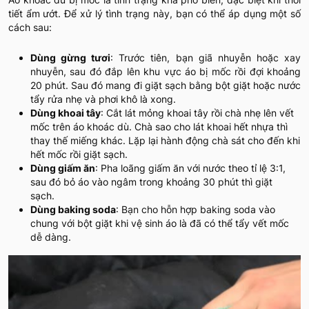
tiết ẩm ướt. Để xử lý tình trạng này, bạn có thể áp dụng một số
cách sau:
Dùng gừng tươi
: Trước tiên, bạn giã nhuyễn hoặc xay
nhuyễn, sau đó đắp lên khu vực áo bị mốc rồi đợi khoảng
20 phút. Sau đó mang đi giặt sạch bằng bột giặt hoặc nước
tẩy rửa nhẹ và phơi khô là xong.
Dùng khoai tây
: Cắt lát mỏng khoai tây rồi chà nhẹ lên vết
mốc trên áo khoác dù. Chà sao cho lát khoai hết nhựa thì
thay thế miếng khác. Lặp lại hành động chà sát cho đến khi
hết mốc rồi giặt sạch.
Dùng giấm ăn
: Pha loãng giấm ăn với nước theo tỉ lệ 3:1,
sau đó bỏ áo vào ngâm trong khoảng 30 phút thì giặt
sạch.
Dùng baking soda
: Bạn cho hỗn hợp baking soda vào
chung với bột giặt khi vệ sinh áo là đã có thể tẩy vết mốc
dễ dàng.