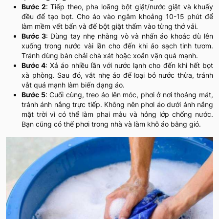
Bước 2
: Tiếp theo, pha loãng bột giặt/nước giặt và khuấy
đều để tạo bọt. Cho áo vào ngâm khoảng 10-15 phút để
làm mềm vết bẩn và để bột giặt thấm vào từng thớ vải.
Bước 3
: Dùng tay nhẹ nhàng vò và nhấn áo khoác dù lên
xuống trong nước vài lần cho đến khi áo sạch tinh tươm.
Tránh dùng bàn chải chà xát hoặc xoắn vặn quá mạnh.
Bước 4
: Xả áo nhiều lần với nước lạnh cho đến khi hết bọt
xà phòng. Sau đó, vắt nhẹ áo để loại bỏ nước thừa, tránh
vắt quá mạnh làm biến dạng áo.
Bước 5
: Cuối cùng, treo áo lên móc, phơi ở nơi thoáng mát,
tránh ánh nắng trực tiếp. Không nên phơi áo dưới ánh nắng
mặt trời vì có thể làm phai màu và hỏng lớp chống nước.
Bạn cũng có thể phơi trong nhà và làm khô áo bằng gió.