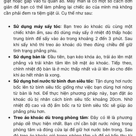
giặt hoặc gấp vào tủ quần áo. May mắn là có một số cách đơn
giản để bạn có thể làm phẳng lại chiếc áo của mình mà không
cần phải đem ra tiệm giặt ủi. Cụ thể như sau:
Sử dụng máy sấy tóc
: Bạn treo áo khoác dù cùng một
chiếc khăn ẩm, sau đó dùng máy sấy ở nhiệt độ thấp hoặc
trung bình để sấy vào áo trong khoảng 2 đến 3 phút. Sau
khi sấy khô thì treo áo khoác dù theo đúng chiều để giữ
tình trạng phẳng phiu.
Sử dụng bàn là
: Đầu tiên, bạn kéo khóa áo, trải áo lên mặt
phẳng và trải khăn tắm lên bề mặt áo khoác. Tiếp theo,
chỉnh nhiệt độ bàn là ở mức thấp nhất và ủi lên áo cho đến
khi áo hết nhăn là xong.
Sử dụng hơi nước từ bình đun siêu tốc
: Tận dụng hơi nước
bốc lên từ bình siêu tốc giống như việc bạn dùng hơi nóng
từ bàn là hơi. Để thực hiện phương pháp này, bạn đặt áo
khoác dù bị nhăn cách bình siêu tốc khoảng 20cm. Nhờ
nhiệt độ cao và độ ẩm bốc ra từ bình siêu tốc sẽ giúp áo
phẳng phiu hơn.
Treo áo khoác dù trong phòng tắm
: Đây có lẽ là phương
pháp dễ thực hiện nhất. Bạn chỉ cần bật nước nóng trong
phòng tắm và đóng cửa lại để giữ hơi nước bên trong. Sau
đó treo áo khoác gió trong phòng tắm và để nó hấp thụ từ