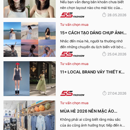
NỮ CỰC XINH, THU HÚT NHẤT
Nếu bạn vẫn đang băn khoăn chưa biết
nên chọn layout nào cho mái tóc của
2026
mình, hãy cùng 5S Fashion khám phá
28.05.2026
ngay danh sách các kiểu tóc mùa hè cho
Tư vấn chọn mua
nữ cực xinh và dẫn đầu xu hướng năm
2026 dưới đây nhé!
15+ CÁCH TẠO DÁNG CHỤP ẢNH
ĐI BIỂN XINH LUNG LINH CHO CHỊ
Nhắc đến mùa hè, người ta thường nhớ
đến những chuyến du lịch biển với bờ cát
EM
trắng, làn nước trong xanh cùng ánh
25.04.2026
nắng vàng. Và tất nhiên chúng ta cũng
Tư vấn chọn mua
không thể nào thiếu được những bức ảnh
đẹp không góc chết trong chuyến du lịch
11+ LOCAL BRAND VÁY THIẾT KẾ
này. Vậy bạn đã biết cách tạo dáng chụp
SIÊU XINH CHO MÙA HÈ 2026
ảnh đi biển chưa? Nếu chưa hãy cùng 5S
Fashion khám phá ngay những tips tạo
dáng chụp ảnh đi biển cho nữ tự nhiên,
27.04.2026
đơn giản mà vẫn bắt kịp xu hướng nhé!
Tư vấn chọn mua
MÙA HÈ 2026 NÊN MẶC ÁO
CHỐNG NẮNG MÀU GÌ ĐỂ BẢO VỆ
Không phải ai cũng biết rằng màu sắc
của áo cũng ảnh hưởng trực tiếp đến khả
DA TỐT NHẤT?