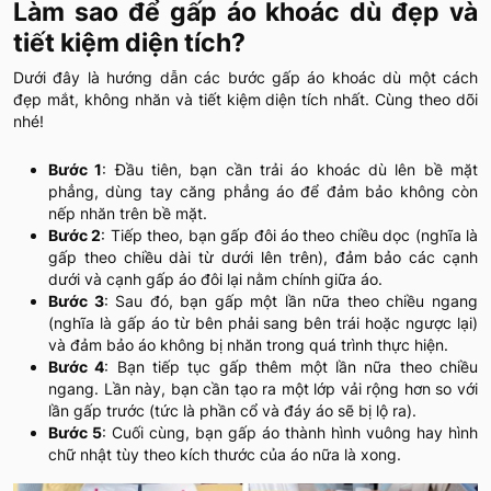
Làm sao để gấp áo khoác dù đẹp và
tiết kiệm diện tích?
Dưới đây là hướng dẫn các bước gấp áo khoác dù một cách
đẹp mắt, không nhăn và tiết kiệm diện tích nhất. Cùng theo dõi
nhé!
Bước 1
: Đầu tiên, bạn cần trải áo khoác dù lên bề mặt
phẳng, dùng tay căng phẳng áo để đảm bảo không còn
nếp nhăn trên bề mặt.
Bước 2
: Tiếp theo, bạn gấp đôi áo theo chiều dọc (nghĩa là
gấp theo chiều dài từ dưới lên trên), đảm bảo các cạnh
dưới và cạnh gấp áo đôi lại nằm chính giữa áo.
Bước 3
: Sau đó, bạn gấp một lần nữa theo chiều ngang
(nghĩa là gấp áo từ bên phải sang bên trái hoặc ngược lại)
và đảm bảo áo không bị nhăn trong quá trình thực hiện.
Bước 4
: Bạn tiếp tục gấp thêm một lần nữa theo chiều
ngang. Lần này, bạn cần tạo ra một lớp vải rộng hơn so với
lần gấp trước (tức là phần cổ và đáy áo sẽ bị lộ ra).
Bước 5
: Cuối cùng, bạn gấp áo thành hình vuông hay hình
chữ nhật tùy theo kích thước của áo nữa là xong.