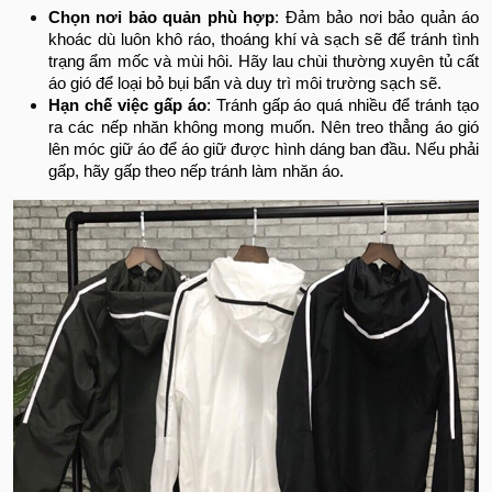
Chọn nơi bảo quản phù hợp
: Đảm bảo nơi bảo quản áo
khoác dù luôn khô ráo, thoáng khí và sạch sẽ để tránh tình
trạng ẩm mốc và mùi hôi. Hãy lau chùi thường xuyên tủ cất
áo gió để loại bỏ bụi bẩn và duy trì môi trường sạch sẽ.
Hạn chế việc gấp áo
: Tránh gấp áo quá nhiều để tránh tạo
ra các nếp nhăn không mong muốn. Nên treo thẳng áo gió
lên móc giữ áo để áo giữ được hình dáng ban đầu. Nếu phải
gấp, hãy gấp theo nếp tránh làm nhăn áo.