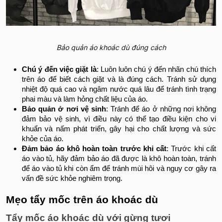
Bảo quản áo khoác dù đúng cách
Chú ý đến việc giặt là
: Luôn luôn chú ý đến nhãn chú thích
trên áo để biết cách giặt và là đúng cách. Tránh sử dụng
nhiệt độ quá cao và ngâm nước quá lâu để tránh tình trạng
phai màu và làm hỏng chất liệu của áo.
Bảo quản ở nơi vệ sinh
: Tránh để áo ở những nơi không
đảm bảo vệ sinh, vì điều này có thể tạo điều kiện cho vi
khuẩn và nấm phát triển, gây hại cho chất lượng và sức
khỏe của áo.
Đảm bảo áo khô hoàn toàn trước khi cất
: Trước khi cất
áo vào tủ, hãy đảm bảo áo đã được là khô hoàn toàn, tránh
để áo vào tủ khi còn ẩm để tránh mùi hôi và nguy cơ gây ra
vấn đề sức khỏe nghiêm trọng.
Mẹo tẩy mốc trên áo khoác dù
Tẩy mốc áo khoác dù với gừng tươi