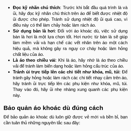
Đọc kỹ nhãn chú thích
: Trước khi bắt đầu quá trình là và
ủi, hãy đọc kỹ nhãn chú thích trên áo để biết được nhiệt độ
ủi được cho phép. Tránh sử dụng nhiệt độ ủi quá cao, vì
điều này có thể làm chảy hoặc làm rách áo.
Sử dụng bàn là hơi
: Đối với áo khoác dù, việc sử dụng
bàn là hơi là một lựa chọn tốt. Hơi nước từ bàn là sẽ giúp
làm mềm vải và hạn chế các vết nhăn trên áo một cách
hiệu quả, mà không gây ra nguy cơ cháy hoặc làm hỏng
chất liệu của áo.
Là áo theo chiều vải
: Khi là áo, hãy nhớ là áo theo chiều
vải để tránh làm biến dạng hoặc làm hỏng cấu trúc của áo.
Tránh ủi trực tiếp lên các chi tiết như khóa, mũ, túi
: Để
tránh gây hỏng hoặc làm rách các chi tiết nhạy cảm trên áo,
hãy tránh ủi trực tiếp lên các phụ kiện như khóa, mũ, túi.
Thay vào đó, hãy ủi nhẹ nhàng xung quanh các phụ kiện
này.
Bảo quản áo khoác dù đúng cách
Để bảo quản áo khoác dù luôn giữ được vẻ mới và bền bỉ, bạn
cần tuân thủ những nguyên tắc sau đây: