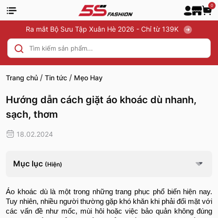
0
Ra mắt Bộ Sưu Tập Xuân Hè 2026 - Chỉ từ 139K
/
/
Trang chủ
Tin tức
Mẹo Hay
Hướng dẫn cách giặt áo khoác dù nhanh,
sạch, thơm
18.02.2024
Mục lục
(Hiện)
Áo khoác dù là một trong những trang phục phổ biến hiện nay.
Tuy nhiên, nhiều người thường gặp khó khăn khi phải đối mặt với
các vấn đề như mốc, mùi hôi hoặc việc bảo quản không đúng