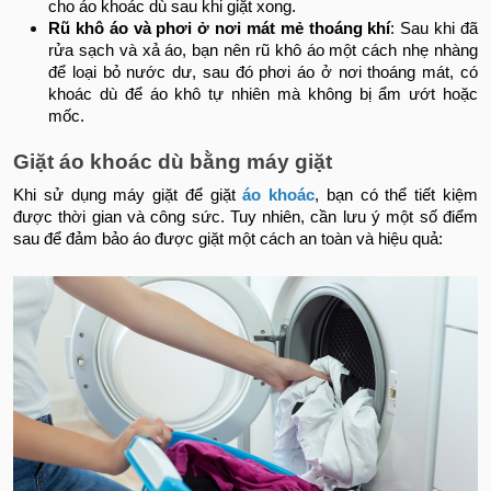
cho áo khoác dù sau khi giặt xong.
Rũ khô áo và phơi ở nơi mát mẻ thoáng khí
: Sau khi đã
rửa sạch và xả áo, bạn nên rũ khô áo một cách nhẹ nhàng
để loại bỏ nước dư, sau đó phơi áo ở nơi thoáng mát, có
khoác dù để áo khô tự nhiên mà không bị ẩm ướt hoặc
mốc.
Giặt áo khoác dù bằng máy giặt
Khi sử dụng máy giặt để giặt
áo khoác
, bạn có thể tiết kiệm
được thời gian và công sức. Tuy nhiên, cần lưu ý một số điểm
sau để đảm bảo áo được giặt một cách an toàn và hiệu quả: