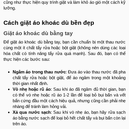
cũng như thực hiện quy trình giặt và làm khô áo gió một cách kỹ
lưỡng.
Cách giặt áo khoác dù bền đẹp
Giặt áo khoác dù bằng tay
Để giặt áo khoác dù bằng tay, bạn cần chuẩn bị một thau nước
cùng một ít chất tẩy rửa hoặc bột giặt (không nên dùng các loại
hóa chất có tính năng tẩy rửa quá mạnh). Sau đó, bạn có thể
thực hiện các bước sau:
Ngâm áo trong thau nước
: Đưa áo vào thau nước đã pha
chất tẩy rửa hoặc bột giặt, để áo ngâm trong một khoảng
thời gian nhất định.
Vò nhẹ hoặc rũ áo
: Sau khi áo đã ngâm đủ thời gian, bạn
có thể vò nhẹ hoặc rũ áo 1-2 lần để loại bỏ bụi bẩn và vết
bẩn cứng đầu một cách hiệu quả, nhưng cũng cần phải nhẹ
nhàng để tránh làm hỏng vải.
Xả qua nước sạch
: Sau khi vò nhẹ áo, bạn hãy rửa sạch
áo bằng nước sạch để loại bỏ hết chất tẩy và bụi bẩn còn lại
trên áo.