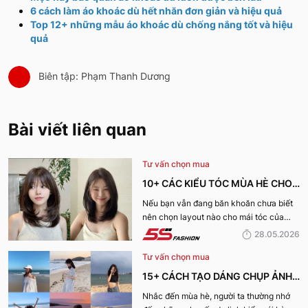
6 cách làm áo khoác dù hết nhăn đơn giản và hiệu quả
Top 12+ những mẫu áo khoác dù chống nắng tốt và hiệu
quả
Biên tập: Phạm Thanh Dương
Bài viết liên quan
Tư vấn chọn mua
10+ CÁC KIỂU TÓC MÙA HÈ CHO
NỮ CỰC XINH, THU HÚT NHẤT
Nếu bạn vẫn đang băn khoăn chưa biết
nên chọn layout nào cho mái tóc của
2026
mình, hãy cùng 5S Fashion khám phá
28.05.2026
ngay danh sách các kiểu tóc mùa hè cho
Tư vấn chọn mua
nữ cực xinh và dẫn đầu xu hướng năm
2026 dưới đây nhé!
15+ CÁCH TẠO DÁNG CHỤP ẢNH
ĐI BIỂN XINH LUNG LINH CHO CHỊ
Nhắc đến mùa hè, người ta thường nhớ