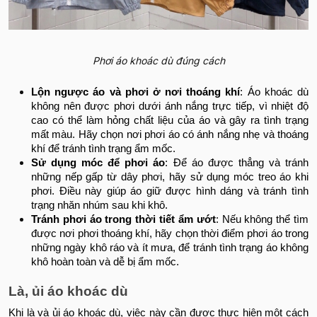
Phơi áo khoác dù đúng cách
Lộn ngược áo và phơi ở nơi thoáng khí
: Áo khoác dù
không nên được phơi dưới ánh nắng trực tiếp, vì nhiệt độ
cao có thể làm hỏng chất liệu của áo và gây ra tình trạng
mất màu. Hãy chọn nơi phơi áo có ánh nắng nhẹ và thoáng
khí để tránh tình trạng ẩm mốc.
Sử dụng móc để phơi áo
: Để áo được thẳng và tránh
những nếp gấp từ dây phơi, hãy sử dụng móc treo áo khi
phơi. Điều này giúp áo giữ được hình dáng và tránh tình
trạng nhăn nhúm sau khi khô.
Tránh phơi áo trong thời tiết ẩm ướt
: Nếu không thể tìm
được nơi phơi thoáng khí, hãy chọn thời điểm phơi áo trong
những ngày khô ráo và ít mưa, để tránh tình trạng áo không
khô hoàn toàn và dễ bị ẩm mốc.
Là, ủi áo khoác dù
Khi là và ủi áo khoác dù, việc này cần được thực hiện một cách