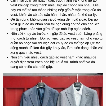
Chỉnh lại quần áo ngay ngắn, vuốt thẳng và không để áo
vest khi gấp xong thành nhiều lớp áo chồng lên nhau. Điều
này có thể sẽ tạo thành những nếp gấp ở mặt trong của áo
vest, khiến áo có các dấu hằn, nhăn, nhàu rất khó xử lý.
Để tận dụng không gian và có vùng đệm giữa các lớp áo
vest giúp áo đỡ nhăn hơn thì bạn cũng có thể cho các lớp
trang phục khác vào giữa để tạo một lớp ngăn cách.
Nên cởi khuy áo trước khi gấp để áo vest suôn bằng phẳng
một cách tự nhiên. Đối với việc gấp áo vest nam cho vào tủ
quần áo hoặc vali thì việc cài khuy áo có thể tạo áp lực tác
động mạnh dễ làm đứt gãy khuy áo, làm biến dạng phần vải
xung quanh áo vest.
Nên tìm hiểu nhiều cách gấp áo vest nam khác nhau để
quyết định xem cách nào hiệu quả với mình nhất và đa
dạng có nhiều cách để gấp.