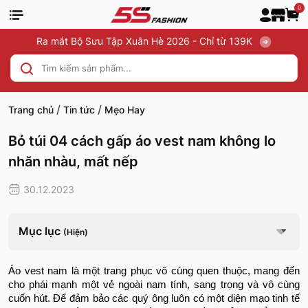
0
Ra mắt Bộ Sưu Tập Xuân Hè 2026 - Chỉ từ 139K
/
/
Trang chủ
Tin tức
Mẹo Hay
Bỏ túi 04 cách gấp áo vest nam không lo
nhăn nhàu, mất nếp
30.12.2023
Mục lục
(Hiện)
Áo vest nam là một trang phục vô cùng quen thuộc, mang đến
cho phái mạnh một vẻ ngoài nam tính, sang trọng và vô cùng
cuốn hút. Để đảm bảo các quý ông luôn có một diện mạo tinh tế