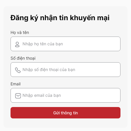
nắng hiệu quả, vừa đảm bảo sự thoải mái
khi sử dụng? Tham khảo ngay thông tin
Đăng ký nhận tin khuyến mại
của 5S Fashion dưới đây.
Họ và tên
Số điện thoại
Email
Gửi thông tin