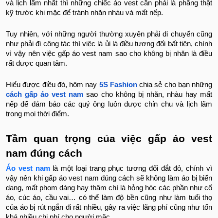
và lịch lãm nhất thì những chiếc áo vest cần phải là phẳng thật
kỹ trước khi mặc để tránh nhăn nhàu và mất nếp.
Tuy nhiên, với những người thường xuyên phải di chuyển cũng
như phải đi công tác thì việc là ủi là điều tương đối bất tiện, chính
vì vậy nên việc gấp áo vest nam sao cho không bị nhăn là điều
rất được quan tâm.
Hiểu được điều đó, hôm nay
5S Fashion
chia sẻ cho bạn những
cách gấp áo vest nam
sao cho không bị nhăn, nhàu hay mất
nếp để đảm bảo các quý ông luôn được chỉn chu và lịch lãm
trong mọi thời điểm.
Tầm quan trọng của việc gấp áo vest
nam đúng cách
Áo vest nam
là một loại trang phục tương đối đắt đỏ, chính vì
vậy nên khi gấp áo vest nam đúng cách sẽ không làm áo bị biến
dạng, mất phom dáng hay thậm chí là hỏng hóc các phần như cổ
áo, cúc áo, cầu vai… có thể làm độ bền cũng như làm tuổi thọ
của áo bị rút ngắn đi rất nhiều, gây ra việc lãng phí cũng như tốn
khá nhiều chi phí cho người mặc.