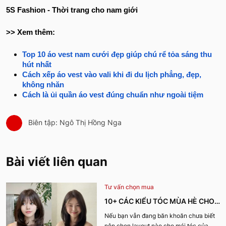
5S Fashion - Thời trang cho nam giới
>> Xem thêm:
Top 10 áo vest nam cưới đẹp giúp chú rể tỏa sáng thu
hút nhất
Cách xếp áo vest vào vali khi đi du lịch phẳng, đẹp,
không nhăn
Cách là ủi quần áo vest đúng chuẩn như ngoài tiệm
Biên tập: Ngô Thị Hồng Nga
Bài viết liên quan
Tư vấn chọn mua
10+ CÁC KIỂU TÓC MÙA HÈ CHO
NỮ CỰC XINH, THU HÚT NHẤT
Nếu bạn vẫn đang băn khoăn chưa biết
nên chọn layout nào cho mái tóc của