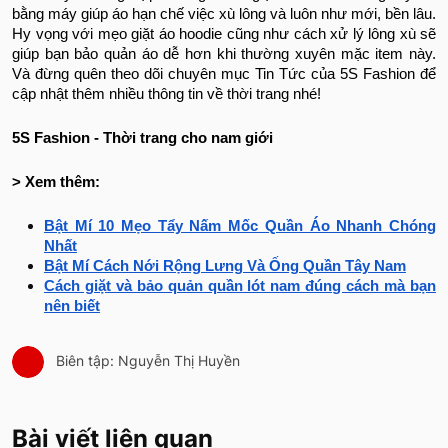
bằng máy giúp áo hạn chế việc xù lông và luôn như mới, bền lâu.
Hy vọng với mẹo giặt áo hoodie cũng như cách xử lý lông xù sẽ
giúp bạn bảo quản áo dễ hơn khi thường xuyên mặc item này.
Và đừng quên theo dõi chuyên mục Tin Tức của 5S Fashion để
cập nhật thêm nhiều thông tin về thời trang nhé!
5S Fashion - Thời trang cho nam giới
> Xem thêm:
Bật Mí 10 Mẹo Tẩy Nấm Mốc Quần Áo Nhanh Chóng
Nhất
Bật Mí Cách Nới Rộng Lưng Và Ống Quần Tây Nam
Cách giặt và bảo quản quần lót nam đúng cách mà bạn
nên biết
Biên tập: Nguyễn Thị Huyền
Bài viết liên quan