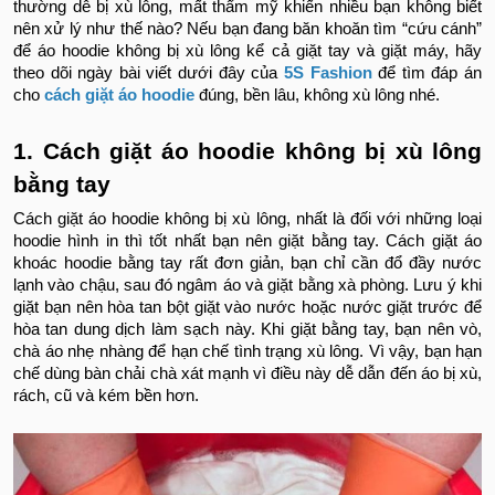
thường dễ bị xù lông, mất thẩm mỹ khiến nhiều bạn không biết
nên xử lý như thế nào? Nếu bạn đang băn khoăn tìm “cứu cánh”
để áo hoodie không bị xù lông kể cả giặt tay và giặt máy, hãy
theo dõi ngày bài viết dưới đây của
5S Fashion
để tìm đáp án
cho
cách giặt áo hoodie
đúng, bền lâu, không xù lông nhé.
1. Cách giặt áo hoodie không bị xù lông
bằng tay
Cách giặt áo hoodie không bị xù lông, nhất là đối với những loại
hoodie hình in thì tốt nhất bạn nên giặt bằng tay. Cách giặt áo
khoác hoodie bằng tay rất đơn giản, bạn chỉ cần đổ đầy nước
lạnh vào chậu, sau đó ngâm áo và giặt bằng xà phòng. Lưu ý khi
giặt bạn nên hòa tan bột giặt vào nước hoặc nước giặt trước để
hòa tan dung dịch làm sạch này. Khi giặt bằng tay, bạn nên vò,
chà áo nhẹ nhàng để hạn chế tình trạng xù lông. Vì vậy, bạn hạn
chế dùng bàn chải chà xát mạnh vì điều này dễ dẫn đến áo bị xù,
rách, cũ và kém bền hơn.