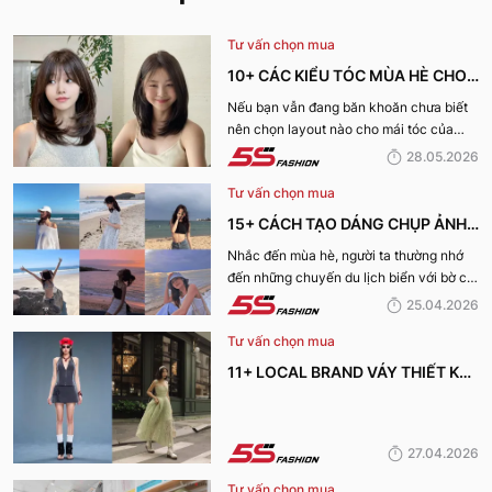
Tư vấn chọn mua
10+ CÁC KIỂU TÓC MÙA HÈ CHO
NỮ CỰC XINH, THU HÚT NHẤT
Nếu bạn vẫn đang băn khoăn chưa biết
nên chọn layout nào cho mái tóc của
2026
mình, hãy cùng 5S Fashion khám phá
28.05.2026
ngay danh sách các kiểu tóc mùa hè cho
Tư vấn chọn mua
nữ cực xinh và dẫn đầu xu hướng năm
2026 dưới đây nhé!
15+ CÁCH TẠO DÁNG CHỤP ẢNH
ĐI BIỂN XINH LUNG LINH CHO CHỊ
Nhắc đến mùa hè, người ta thường nhớ
đến những chuyến du lịch biển với bờ cát
EM
trắng, làn nước trong xanh cùng ánh
25.04.2026
nắng vàng. Và tất nhiên chúng ta cũng
Tư vấn chọn mua
không thể nào thiếu được những bức ảnh
đẹp không góc chết trong chuyến du lịch
11+ LOCAL BRAND VÁY THIẾT KẾ
này. Vậy bạn đã biết cách tạo dáng chụp
SIÊU XINH CHO MÙA HÈ 2026
ảnh đi biển chưa? Nếu chưa hãy cùng 5S
Fashion khám phá ngay những tips tạo
dáng chụp ảnh đi biển cho nữ tự nhiên,
27.04.2026
đơn giản mà vẫn bắt kịp xu hướng nhé!
Tư vấn chọn mua