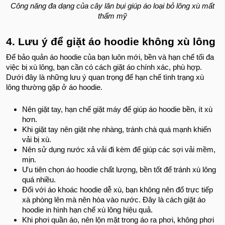
Công năng đa dạng của cây lăn bụi giúp áo loại bỏ lông xù mất
thẩm mỹ
4. Lưu ý để giặt áo hoodie không xù lông
Để bảo quản áo hoodie của bạn luôn mới, bền và hạn chế tối đa
việc bị xù lông, bạn cần có cách giặt áo chính xác, phù hợp.
Dưới đây là những lưu ý quan trọng để hạn chế tình trạng xù
lông thường gặp ở áo hoodie.
Nên giặt tay, hạn chế giặt máy để giúp áo hoodie bền, ít xù
hơn.
Khi giặt tay nên giặt nhẹ nhàng, tránh chà quá mạnh khiến
vải bị xù.
Nên sử dụng nước xả vải đi kèm để giúp các sợi vải mềm,
mịn.
Ưu tiên chọn áo hoodie chất lượng, bền tốt để tránh xù lông
quá nhiều.
Đối với áo khoác hoodie dễ xù, bạn không nên đổ trực tiếp
xà phòng lên mà nên hòa vào nước. Đây là cách giặt áo
hoodie in hình hạn chế xù lông hiệu quả.
Khi phơi quần áo, nên lộn mặt trong áo ra phơi, không phơi