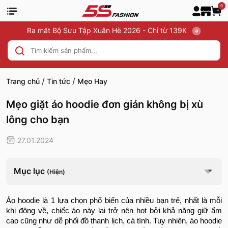
0
Ra mắt Bộ Sưu Tập Xuân Hè 2026 - Chỉ từ 139K
/
/
Trang chủ
Tin tức
Mẹo Hay
Mẹo giặt áo hoodie đơn giản không bị xù
lông cho bạn
27.01.2024
Mục lục
(Hiện)
Áo hoodie là 1 lựa chọn phổ biến của nhiều bạn trẻ, nhất là mỗi
khi đông về, chiếc áo này lại trở nên hot bởi khả năng giữ ấm
cao cũng như dễ phối đồ thanh lịch, cá tính. Tuy nhiên, áo hoodie