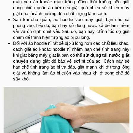
màu nếu áo khoác màu trắng. đồng thời không nên giặt
cùng nhiều quần áo bởi nếu giặt quá nhiều sẽ khiến máy
giặt quá tải ảnh hưởng đến chất lượng làm sạch.
Sau khi cho quần, áo hoodie vào máy giặt, bạn cho xà
phòng vào, tiếp đó, bạn hãy sử dụng nước xả để làm mềm
vải và ổn định chất vải. Sau đó, bạn hãy chỉnh tốc độ giặt
chậm để tránh hiện tượng áo bị xù lông.
Đối với áo hoodie nỉ rất dễ bị xù lông hơn các chất liệu khác,
cách giặt áo khoác hoodie nỉ nhằm hạn chế tình trạng này
khi giặt bằng máy giặt là bạn có thể
sử dụng túi nước giặt
chuyên dụng
giặt để bảo vệ sợi nỉ của áo. Cách này sẽ
hạn chế tình trạng áo bị va đập, giật mạnh khi ở trong lồng
giặt và không làm áo bị cuốn vào nhau khi ở trong chế độ
sấy khô.