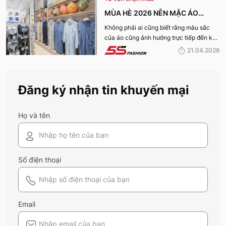
MÙA HÈ 2026 NÊN MẶC ÁO
CHỐNG NẮNG MÀU GÌ ĐỂ BẢO VỆ
Không phải ai cũng biết rằng màu sắc
của áo cũng ảnh hưởng trực tiếp đến khả
DA TỐT NHẤT?
năng bảo vệ da. Vậy mùa hè này nên
21.04.2026
mặc áo chống nắng màu gì để vừa chống
nắng hiệu quả, vừa đảm bảo sự thoải mái
khi sử dụng? Tham khảo ngay thông tin
Đăng ký nhận tin khuyến mại
của 5S Fashion dưới đây.
Họ và tên
Số điện thoại
Email