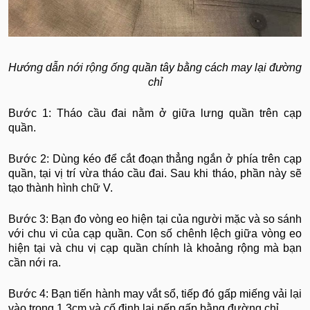
Hướng dẫn nới rộng ống quần tây bằng cách may lại đường
chỉ
Bước 1: Tháo cầu đai nằm ở giữa lưng quần trên cạp
quần.
Bước 2: Dùng kéo để cắt đoạn thẳng ngắn ở phía trên cạp
quần, tại vị trí vừa tháo cầu đai. Sau khi tháo, phần này sẽ
tạo thành hình chữ V.
Bước 3: Bạn đo vòng eo hiện tại của người mặc và so sánh
với chu vi của cạp quần. Con số chênh lệch giữa vòng eo
hiện tại và chu vị cạp quần chính là khoảng rộng mà bạn
cần nới ra.
Bước 4: Bạn tiến hành may vắt sổ, tiếp đó gấp miếng vải lại
vào trong 1.3cm và cố định lại nếp gấp bằng đường chỉ.