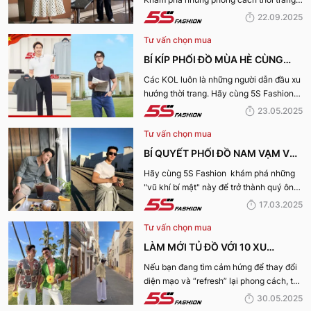
BÃO
“làm mưa làm gió” từ sàn runway đến
22.09.2025
cuộc sống hàng ngày.
Tư vấn chọn mua
BÍ KÍP PHỐI ĐỒ MÙA HÈ CÙNG
KOL 5S FASHION: STYLE THU HÚT
Các KOL luôn là những người dẫn đầu xu
hướng thời trang. Hãy cùng 5S Fashion
CHO MỌI CHÀNG TRAI
điểm qua những bí kíp phối đồ mùa hè
23.05.2025
cùng KOL “bao chất, bao ngầu” nhé!
Tư vấn chọn mua
BÍ QUYẾT PHỐI ĐỒ NAM VẠM VỠ
ĐẸP, THU HÚT PHÁI NỮ
Hãy cùng 5S Fashion khám phá những
"vũ khí bí mật" này để trở thành quý ông
thu hút nhờ “tận dụng” triệt để những ưu
17.03.2025
điếm sở hữu thân hình vạm vỡ của mình
Tư vấn chọn mua
nhé:
LÀM MỚI TỦ ĐỒ VỚI 10 XU
HƯỚNG THỜI TRANG HOT NHẤT
Nếu bạn đang tìm cảm hứng để thay đổi
diện mạo và “refresh” lại phong cách, thì
MÙA HÈ 2025
10 xu hướng thời trang Hè 2025 này
30.05.2025
chính là gợi ý hoàn hảo. Cùng 5S