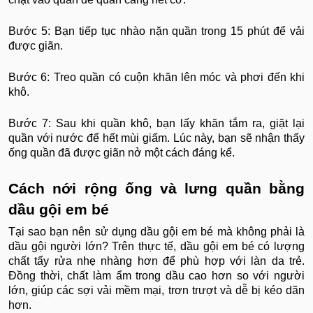
Bước 5: Bạn tiếp tục nhào nặn quần trong 15 phút để vải
được giãn.
Bước 6: Treo quần có cuộn khăn lên móc và phơi đến khi
khô.
Bước 7: Sau khi quần khô, bạn lấy khăn tắm ra, giặt lại
quần với nước để hết mùi giấm. Lúc này, bạn sẽ nhận thấy
ống quần đã được giãn nở một cách đáng kể.
Cách nới rộng ống và lưng quần bằng
dầu gội em bé
Tại sao bạn nên sử dụng dầu gội em bé mà không phải là
dầu gội người lớn? Trên thực tế, dầu gội em bé có lượng
chất tẩy rửa nhẹ nhàng hơn để phù hợp với làn da trẻ.
Đồng thời, chất làm ẩm trong dầu cao hơn so với người
lớn, giúp các sợi vải mềm mại, trơn trượt và dễ bị kéo dãn
hơn.