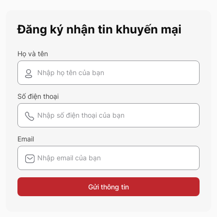
Fashion khám phá xem có gì mới mẻ để
bạn sắm sửa và diện ngay trong mùa hè
Đăng ký nhận tin khuyến mại
năm nay nhé!
Họ và tên
Số điện thoại
Email
Gửi thông tin