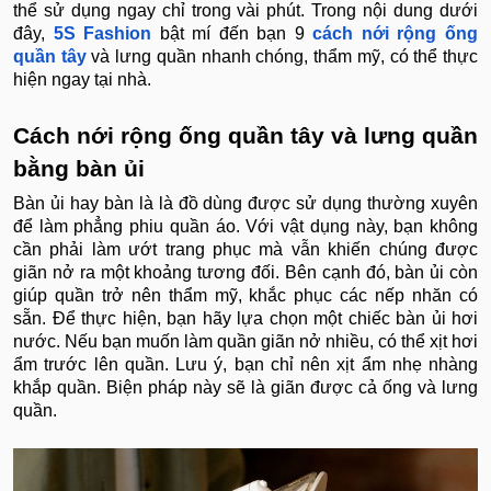
thể sử dụng ngay chỉ trong vài phút. Trong nội dung dưới
đây,
5S Fashion
bật mí đến bạn 9
cách nới rộng ống
quần tây
và lưng quần nhanh chóng, thẩm mỹ, có thể thực
hiện ngay tại nhà.
Cách nới rộng ống quần tây và lưng quần
bằng bàn ủi
Bàn ủi hay bàn là là đồ dùng được sử dụng thường xuyên
để làm phẳng phiu quần áo. Với vật dụng này, bạn không
cần phải làm ướt trang phục mà vẫn khiến chúng được
giãn nở ra một khoảng tương đối. Bên cạnh đó, bàn ủi còn
giúp quần trở nên thẩm mỹ, khắc phục các nếp nhăn có
sẵn. Để thực hiện, bạn hãy lựa chọn một chiếc bàn ủi hơi
nước. Nếu bạn muốn làm quần giãn nở nhiều, có thể xịt hơi
ẩm trước lên quần. Lưu ý, bạn chỉ nên xịt ẩm nhẹ nhàng
khắp quần. Biện pháp này sẽ là giãn được cả ống và lưng
quần.