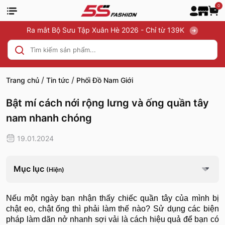
0
Ra mắt Bộ Sưu Tập Xuân Hè 2026 - Chỉ từ 139K
/
/
Trang chủ
Tin tức
Phối Đồ Nam Giới
Bật mí cách nới rộng lưng và ống quần tây
nam nhanh chóng
19.01.2024
Mục lục
(Hiện)
Nếu một ngày bạn nhận thấy chiếc quần tây của mình bị
chật eo, chật ống thì phải làm thế nào? Sử dụng các biện
pháp làm dãn nở nhanh sợi vải là cách hiệu quả để bạn có