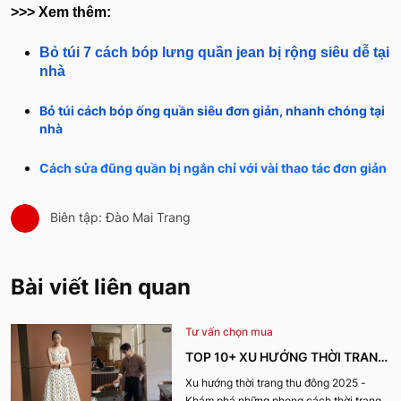
>>> Xem thêm:
Bỏ túi 7 cách bóp lưng quần jean bị rộng siêu dễ tại
nhà
Bỏ túi cách bóp ống quần siêu đơn giản, nhanh chóng tại
nhà
Cách sửa đũng quần bị ngắn chỉ với vài thao tác đơn giản
Biên tập: Đào Mai Trang
Bài viết liên quan
Tư vấn chọn mua
TOP 10+ XU HƯỚNG THỜI TRANG
THU ĐÔNG 2025 TRENDY, GÂY
Xu hướng thời trang thu đông 2025 -
Khám phá những phong cách thời trang