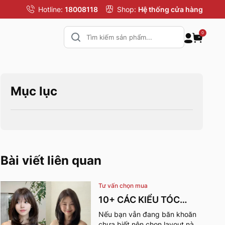
Hotline:
18008118
Shop:
Hệ thống cửa hàng
0
Mục lục
Bài viết liên quan
Tư vấn chọn mua
10+ CÁC KIỂU TÓC
MÙA HÈ CHO NỮ CỰC
Nếu bạn vẫn đang băn khoăn
chưa biết nên chọn layout nào