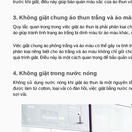
trước khi giặt, điều này giúp bảo quản màu sắc của áo thun và
3. Không giặt chung áo thun trắng và áo m
Quy tắc quan trọng trong việc giặt áo thun là phải phân loại ch
áo giúp tránh tình trạng áo trắng bị dính màu từ áo màu khác
Việc giặt chung áo phông trắng và áo màu có thể gây ra tình 
phân loại riêng biệt cho áo trắng và áo màu không chỉ giữ 
quá trình giặt. Điều này là một cách quan trọng để bảo quản và
4. Không giặt trong nước nóng
Không sử dụng nước nóng khi giặt áo thun là một nguyên t
được làm từ cotton, loại vải có đàn hồi, việc giặt bằng nước
sợi vải.