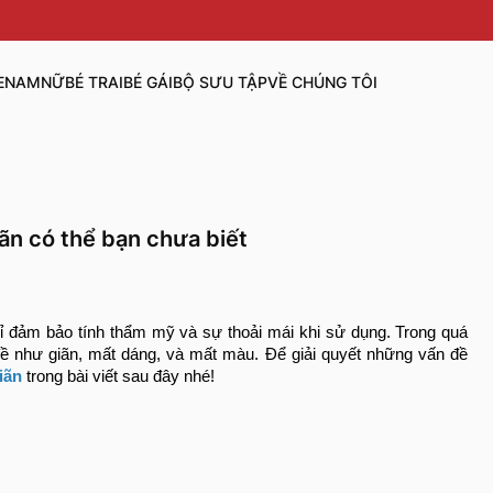
E
NAM
NỮ
BÉ TRAI
BÉ GÁI
BỘ SƯU TẬP
VỀ CHÚNG TÔI
ãn có thể bạn chưa biết
ỉ đảm bảo tính thẩm mỹ và sự thoải mái khi sử dụng. Trong quá
 đề như giãn, mất dáng, và mất màu. Để giải quyết những vấn đề
iãn
trong bài viết sau đây nhé!