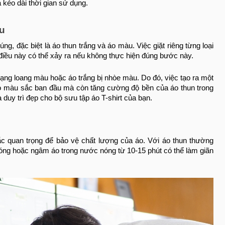
 kéo dài thời gian sử dụng.
àu
úng, đặc biệt là áo thun trắng và áo màu. Việc giặt riêng từng loại
, điều này có thể xảy ra nếu không thực hiện đúng bước này.
trạng loang màu hoặc áo trắng bị nhòe màu. Do đó, việc tạo ra một
cho màu sắc ban đầu mà còn tăng cường độ bền của áo thun trong
 duy trì đẹp cho bộ sưu tập áo T-shirt của bạn.
ắc quan trọng để bảo vệ chất lượng của áo. Với áo thun thường
 nóng hoặc ngâm áo trong nước nóng từ 10-15 phút có thể làm giãn