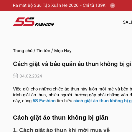
Ra mắt Bộ Sưu Tập Xuân Hè 2026 - Chỉ từ 139K
SAL
/
/
Trang chủ
Tin tức
Mẹo Hay
Cách giặt và bảo quản áo thun không bị gi
04.02.2024
Việc giữ cho những chiếc áo thun này luôn mới mẻ và bền b
trình giặt áo thun, nhiều người thường gặp phải những vấn
này, cùng
5S Fashion
tìm hiểu
cách giặt áo thun không bị g
Cách giặt áo thun không bị giãn
1. Cách giặt áo thun khi mới mua về