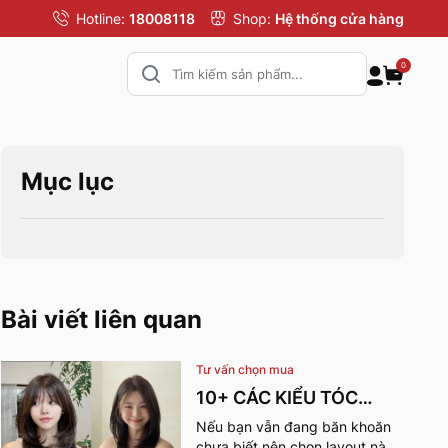
Hotline:
18008118
Shop:
Hệ thống cửa hàng
0
Mục lục
Bài viết liên quan
Tư vấn chọn mua
10+ CÁC KIỂU TÓC
MÙA HÈ CHO NỮ CỰC
Nếu bạn vẫn đang băn khoăn
chưa biết nên chọn layout nào