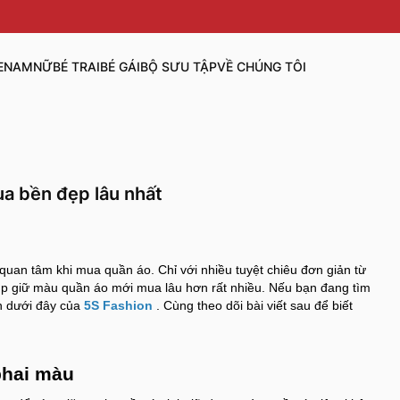
E
NAM
NỮ
BÉ TRAI
BÉ GÁI
BỘ SƯU TẬP
VỀ CHÚNG TÔI
a bền đẹp lâu nhất
an tâm khi mua quần áo. Chỉ với nhiều tuyệt chiêu đơn giản từ
úp giữ màu quần áo mới mua lâu hơn rất nhiều. Nếu bạn đang tìm
ch dưới đây của
5S Fashion
. Cùng theo dõi bài viết sau để biết
phai màu