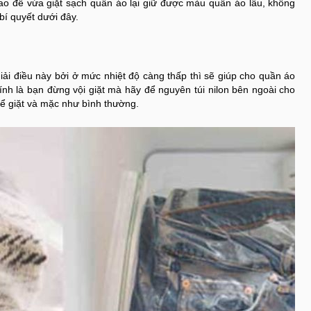
o để vừa giặt sạch quần áo lại giữ được màu quần áo lâu, không
 bí quyết dưới đây.
iải điều này bởi ở mức nhiệt độ càng thấp thì sẽ giúp cho quần áo
h là bạn đừng vội giặt mà hãy để nguyên túi nilon bên ngoài cho
hể giặt và mặc như bình thường.