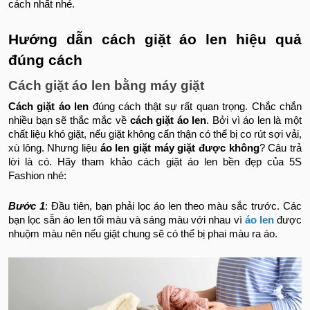
cách nhất nhé.
Hướng dẫn cách giặt áo len hiệu quả
đúng cách
Cách giặt áo len bằng máy giặt
Cách giặt áo len
đúng cách thật sự rất quan trọng. Chắc chắn
nhiều bạn sẽ thắc mắc về
cách giặt áo len
. Bởi vì áo len là một
chất liệu khó giặt, nếu giặt không cẩn thận có thể bị co rút sợi vải,
xù lông. Nhưng liệu
áo len giặt máy giặt được không
? Câu trả
lời là có. Hãy tham khảo cách giặt áo len bền đẹp của 5S
Fashion nhé:
Bước 1
: Đầu tiên, bạn phải lọc áo len theo màu sắc trước. Các
bạn lọc sẵn áo len tối màu và sáng màu với nhau vì
áo len
được
nhuộm màu nên nếu giặt chung sẽ có thể bị phai màu ra áo.