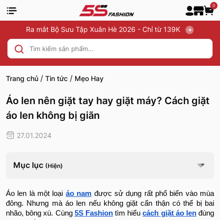
0
Ra mắt Bộ Sưu Tập Xuân Hè 2026 - Chỉ từ 139K
/
/
Trang chủ
Tin tức
Mẹo Hay
Áo len nên giặt tay hay giặt máy? Cách giặt
áo len không bị giãn
27.01.2024
Mục lục
(Hiện)
Áo len là một loại
áo nam
được sử dụng rất phổ biến vào mùa
đông. Nhưng mà áo len nếu không giặt cẩn thận có thể bị bai
nhão, bông xù. Cùng
5S Fashion
tìm hiểu
cách giặt áo len
đúng