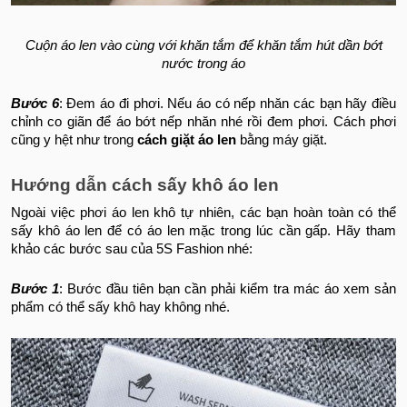
Cuộn áo len vào cùng với khăn tắm để khăn tắm hút dần bớt
nước trong áo
Bước 6
: Đem áo đi phơi. Nếu áo có nếp nhăn các bạn hãy điều
chỉnh co giãn để áo bớt nếp nhăn nhé rồi đem phơi. Cách phơi
cũng y hệt như trong
cách giặt áo len
bằng máy giặt.
Hướng dẫn cách sấy khô áo len
Ngoài việc phơi áo len khô tự nhiên, các bạn hoàn toàn có thể
sấy khô áo len để có áo len mặc trong lúc cần gấp. Hãy tham
khảo các bước sau của 5S Fashion nhé:
Bước 1
: Bước đầu tiên bạn cần phải kiểm tra mác áo xem sản
phẩm có thể sấy khô hay không nhé.