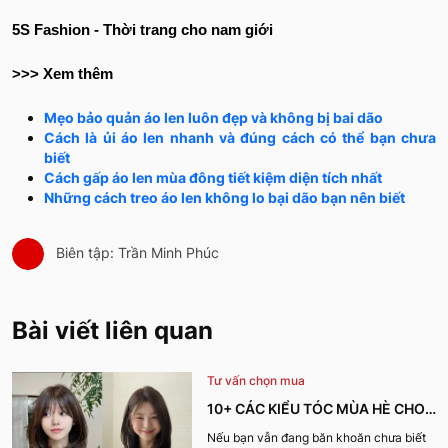
5S Fashion - Thời trang cho nam giới
>>> Xem thêm
Mẹo bảo quản áo len luôn đẹp và không bị bai dão
Cách là ủi áo len nhanh và đúng cách có thể bạn chưa
biết
Cách gấp áo len mùa đông tiết kiệm diện tích nhất
Những cách treo áo len không lo bại dão bạn nên biết
Biên tập: Trần Minh Phúc
Bài viết liên quan
Tư vấn chọn mua
10+ CÁC KIỂU TÓC MÙA HÈ CHO
NỮ CỰC XINH, THU HÚT NHẤT
Nếu bạn vẫn đang băn khoăn chưa biết