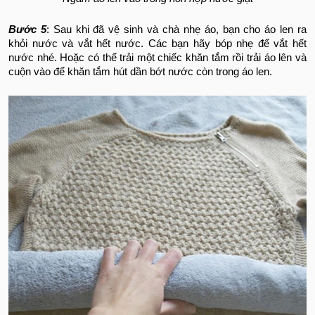
Bước 5
: Sau khi đã vệ sinh và chà nhẹ áo, bạn cho áo len ra
khỏi nước và vắt hết nước. Các bạn hãy bóp nhẹ để vắt hết
nước nhé. Hoặc có thể trải một chiếc khăn tắm rồi trải áo lên và
cuộn vào để khăn tắm hút dần bớt nước còn trong áo len.