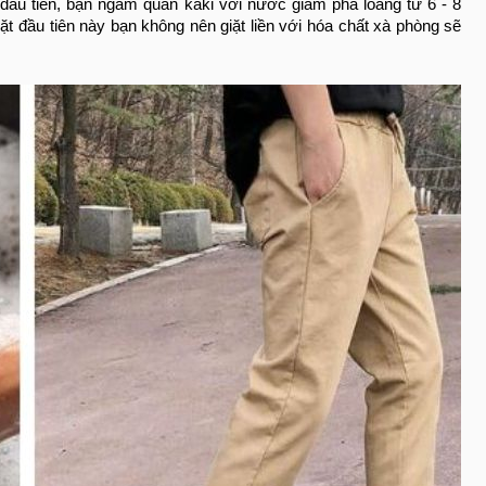
 đầu tiên, bạn ngâm quần kaki với nước giấm pha loãng từ 6 - 8
ặt đầu tiên này bạn không nên giặt liền với hóa chất xà phòng sẽ