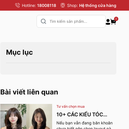
Hotline:
18008118
Shop:
Hệ thống cửa hàng
0
Mục lục
Bài viết liên quan
Tư vấn chọn mua
10+ CÁC KIỂU TÓC
MÙA HÈ CHO NỮ CỰC
Nếu bạn vẫn đang băn khoăn
chưa biết nên chọn layout nào