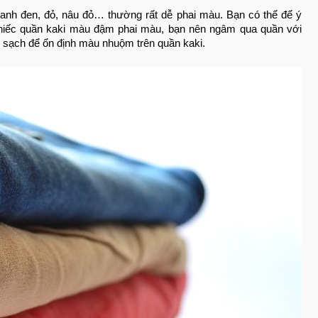
nh đen, đỏ, nâu đỏ… thường rất dễ phai màu. Bạn có thể để ý
 chiếc quần kaki màu đậm phai màu, bạn nên ngâm qua quần với
c sạch để ổn định màu nhuộm trên quần kaki.