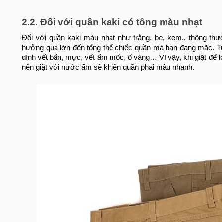
2.2. Đối với quần kaki có tông màu nhạt
Đối với quần kaki màu nhạt như trắng, be, kem.. thông th
hưởng quá lớn đến tổng thể chiếc quần mà bạn đang mặc. Tuy
dính vết bẩn, mực, vết ẩm mốc, ố vàng… Vì vậy, khi giặt để 
nên giặt với nước ấm sẽ khiến quần phai màu nhanh.