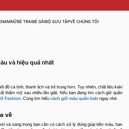
E
NAM
NỮ
BÉ TRAI
BÉ GÁI
BỘ SƯU TẬP
VỀ CHÚNG TÔI
àu và hiệu quả nhất
i đồ cá tính, thanh lịch và trẻ trung hơn. Tuy nhiên, chất liệu kaki
ất thẩm mỹ sau nhiều lần giặt. Nếu bạn đang tìm cách giữ quần
5S Fashion
. Cùng tìm hiểu
cách giữ màu quần kaki
ngay nhé.
a về
i và sang trọng bạn cần có cách xử lý đúng giúp bền màu, hạn