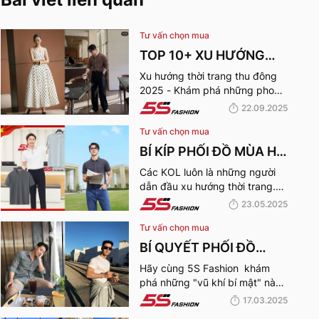
Tư vấn chọn mua
TOP 10+ XU HƯỚNG
THỜI TRANG THU
Xu hướng thời trang thu đông
2025 - Khám phá những phong
ĐÔNG 2025 TRENDY,
cách thời trang “làm mưa làm
22.09.2025
GÂY BÃO
gió” từ sàn runway đến cuộc
Tư vấn chọn mua
sống hàng ngày.
BÍ KÍP PHỐI ĐỒ MÙA HÈ
CÙNG KOL 5S FASHION:
Các KOL luôn là những người
dẫn đầu xu hướng thời trang.
STYLE THU HÚT CHO
Hãy cùng 5S Fashion điểm qua
23.05.2025
MỌI CHÀNG TRAI
những bí kíp phối đồ mùa hè
Tư vấn chọn mua
cùng KOL “bao chất, bao ngầu”
nhé!
BÍ QUYẾT PHỐI ĐỒ
NAM VẠM VỠ ĐẸP, THU
Hãy cùng 5S Fashion khám
phá những "vũ khí bí mật" này
HÚT PHÁI NỮ
để trở thành quý ông thu hút
17.03.2025
nhờ “tận dụng” triệt để những