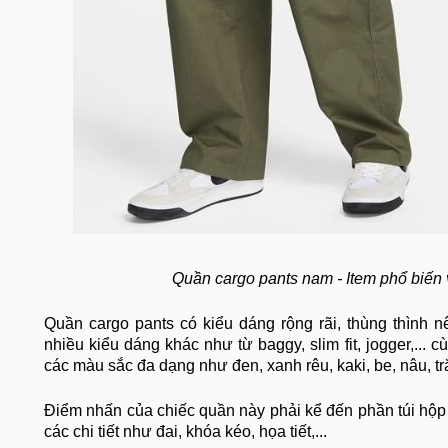
Quần cargo pants nam - Item phổ biến v
Quần cargo pants có kiểu dáng rộng rãi, thùng thình n
nhiều kiểu dáng khác như từ baggy, slim fit, jogger,... 
các màu sắc đa dạng như đen, xanh rêu, kaki, be, nâu, t
Điểm nhấn của chiếc quần này phải kể đến phần túi hộp to
các chi tiết như đai, khóa kéo, họa tiết,...