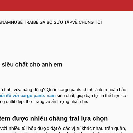
E
NAM
NỮ
BÉ TRAI
BÉ GÁI
BỘ SƯU TẬP
VỀ CHÚNG TÔI
 siêu chất cho anh em
á tính, vừa năng động? Quần cargo pants chính là item hoàn hảo
hối đồ với cargo pants nam
siêu chất, giúp bạn tự tin thể hiện cá
g outfit đẹp, thời trang và ấn tượng nhất nhé.
Item được nhiều chàng trai lựa chọn
với nhiều túi hộp được đặt ở các vị trí khác nhau trên quần,