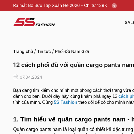
Ra mắt Bộ Sưu Tập Xuân Hè 2026 - Chỉ từ 139K
SAL
/
/
Trang chủ
Tin tức
Phối Đồ Nam Giới
12 cách phối đồ với quần cargo pants nam
07.04.2024
Bạn đang tìm kiếm cho mình một phong cách thời trang vừa c
dành cho bạn. Dưới đây hãy cùng khám phá ngay 12
cách p
tính của mình. Cùng
5S Fashion
theo dõi để có cho mình nhữn
1. Tìm hiểu về quần cargo pants nam - 
Quần cargo pants nam là loại quần có thiết kế đặc trưng 