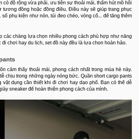
 có độ rộng vừa phải, ưu tiên sự thoải mái, thấm hút mồ hôi
ự tương đồng hoặc đồng điều. Điều này sẽ giúp trang phục
số phụ kiện như nón, túi đeo chéo, vòng cổ... để tăng thêm
iúp các chàng lựa chọn nhiều phong cách phù hợp như năng
c đi chơi hay du lịch, set đồ này đều là lựa chọn hoàn hảo.
 pants
uôn cảm thấy thoải mái, phong cách nhất trong mùa hè này.
dễ chịu trong những ngày nóng bức. Quần short cargo pants
 vật dụng cần thiết khi đi chơi hay dạo phố. Bạn có thể dễ
 giày sneaker để hoàn thiện phong cách của mình.