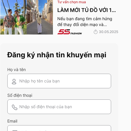
Tư vấn chọn mua
ưu điếm sở hữu thân hình vạm
vỡ của mình nhé:
LÀM MỚI TỦ ĐỒ VỚI 10
XU HƯỚNG THỜI
Nếu bạn đang tìm cảm hứng
để thay đổi diện mạo và
TRANG HOT NHẤT MÙA
“refresh” lại phong cách, thì 10
30.05.2025
HÈ 2025
xu hướng thời trang Hè 2025
này chính là gợi ý hoàn hảo.
Cùng 5S Fashion khám phá
Đăng ký nhận tin khuyến mại
xem có gì mới mẻ để bạn sắm
sửa và diện ngay trong mùa hè
năm nay nhé!
Họ và tên
Số điện thoại
Email