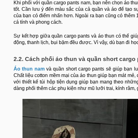
Khi phối với quần cargo pants nam, bạn nên chọn áo thun
tốt. Cần lưu ý đến màu sắc của cả quần và áo để tạo s
của bạn có điểm nhấn hơn. Ngoài ra bạn cũng có thêm 1 
cá tính và phong cách.
Sự kết hợp giữa quần cargo pants và áo thun có thể g
động, thanh lịch, bụi bặm đều được. Vì vậy, dù bạn đi họ
2.2. Cách phối áo thun và quần short cargo
Áo thun nam
và quần short cargo pants sẽ giúp bạn l
Chất liệu cotton mềm mại của áo thun giúp bạn mát mẻ, 
với thiết kế túi hộp tiện dụng giúp bạn mang theo những
dàng phối thêm các phụ kiện như mũ lưỡi trai, kính râm,