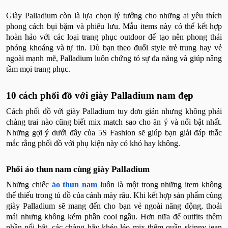
Giày Palladium còn là lựa chọn lý tưởng cho những ai yêu thích
phong cách bụi bặm và phiêu lưu. Mẫu items này có thể kết hợp
hoàn hảo với các loại trang phục outdoor để tạo nên phong thái
phóng khoáng và tự tin. Dù bạn theo đuổi style trẻ trung hay vẻ
ngoài mạnh mẽ, Palladium luôn chứng tỏ sự đa năng và giúp nâng
tầm mọi trang phục.
10 cách phối đồ với giày Palladium nam đẹp
Cách phối đồ với giày Palladium tuy đơn giản nhưng không phải
chàng trai nào cũng biết mix match sao cho ăn ý và nổi bật nhất.
Những gợi ý dưới đây của 5S Fashion sẽ giúp bạn giải đáp thắc
mắc rằng phối đồ với phụ kiện này có khó hay không.
Phối áo thun nam cùng giày Palladium
Những chiếc
áo thun nam
luôn là một trong những item không
thể thiếu trong tủ đồ của cánh mày râu. Khi kết hợp sản phẩm cùng
giày Palladium sẽ mang đến cho bạn vẻ ngoài năng động, thoải
mái nhưng không kém phần cool ngầu. Hơn nữa để outfits thêm
phần nổi bật, các chàng hãy khéo léo mix thêm quần skinny jean