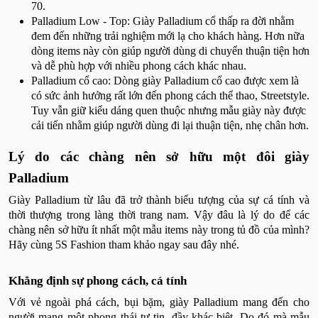
70.
Palladium Low - Top: Giày Palladium cổ thấp ra đời nhằm
đem đến những trải nghiệm mới lạ cho khách hàng. Hơn nữa
dòng items này còn giúp người dùng di chuyển thuận tiện hơn
và dễ phù hợp với nhiều phong cách khác nhau.
Palladium cổ cao: Dòng giày Palladium cổ cao được xem là
có sức ảnh hưởng rất lớn đến phong cách thể thao, Streetstyle.
Tuy vẫn giữ kiểu dáng quen thuộc nhưng mẫu giày này được
cải tiến nhằm giúp người dùng đi lại thuận tiện, nhẹ chân hơn.
Lý do các chàng nên sở hữu một đôi giày
Palladium
Giày Palladium từ lâu đã trở thành biểu tượng của sự cá tính và
thời thượng trong làng thời trang nam. Vậy đâu là lý do để các
chàng nên sở hữu ít nhất một mẫu items này trong tủ đồ của mình?
Hãy cùng 5S Fashion tham khảo ngay sau đây nhé.
Khẳng định sự phong cách, cá tính
Với vẻ ngoài phá cách, bụi bặm, giày Palladium mang đến cho
người mang một phong thái tự tin, đầy khác biệt. Do đó mà mẫu