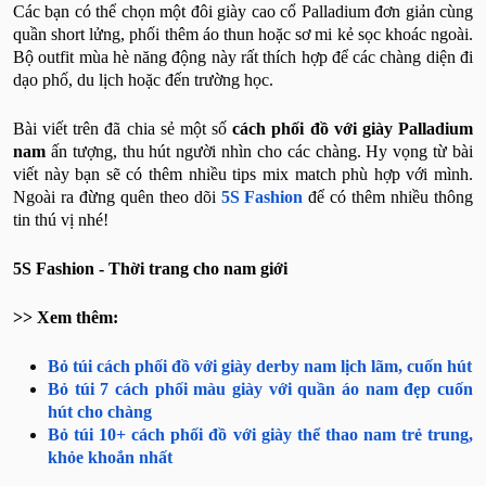
Các bạn có thể chọn một đôi giày cao cổ Palladium đơn giản cùng
quần short lửng, phối thêm áo thun hoặc sơ mi kẻ sọc khoác ngoài.
Bộ outfit mùa hè năng động này rất thích hợp để các chàng diện đi
dạo phố, du lịch hoặc đến trường học.
Bài viết trên đã chia sẻ một số
cách phối đồ với giày Palladium
nam
ấn tượng, thu hút người nhìn cho các chàng. Hy vọng từ bài
viết này bạn sẽ có thêm nhiều tips mix match phù hợp với mình.
Ngoài ra đừng quên theo dõi
5S Fashion
để có thêm nhiều thông
tin thú vị nhé!
5S Fashion - Thời trang cho nam giới
>> Xem thêm:
Bỏ túi cách phối đồ với giày derby nam lịch lãm, cuốn hút
Bỏ túi 7 cách phối màu giày với quần áo nam đẹp cuốn
hút cho chàng
Bỏ túi 10+ cách phối đồ với giày thể thao nam trẻ trung,
khỏe khoắn nhất