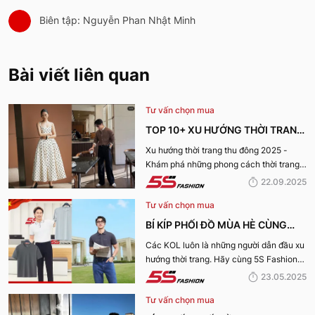
Biên tập: Nguyễn Phan Nhật Minh
Bài viết liên quan
Tư vấn chọn mua
TOP 10+ XU HƯỚNG THỜI TRANG
THU ĐÔNG 2025 TRENDY, GÂY
Xu hướng thời trang thu đông 2025 -
Khám phá những phong cách thời trang
BÃO
“làm mưa làm gió” từ sàn runway đến
22.09.2025
cuộc sống hàng ngày.
Tư vấn chọn mua
BÍ KÍP PHỐI ĐỒ MÙA HÈ CÙNG
KOL 5S FASHION: STYLE THU HÚT
Các KOL luôn là những người dẫn đầu xu
hướng thời trang. Hãy cùng 5S Fashion
CHO MỌI CHÀNG TRAI
điểm qua những bí kíp phối đồ mùa hè
23.05.2025
cùng KOL “bao chất, bao ngầu” nhé!
Tư vấn chọn mua