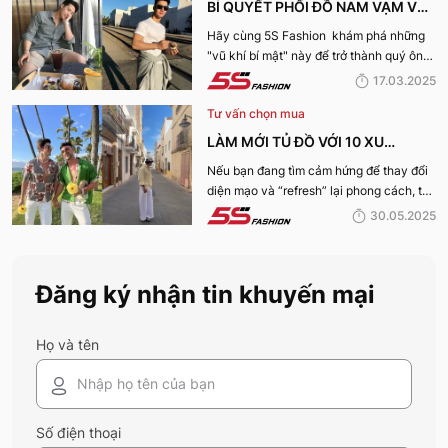
BÍ QUYẾT PHỐI ĐỒ NAM VẠM VỠ
ĐẸP, THU HÚT PHÁI NỮ
Hãy cùng 5S Fashion khám phá những
"vũ khí bí mật" này để trở thành quý ông
thu hút nhờ “tận dụng” triệt để những ưu
17.03.2025
điếm sở hữu thân hình vạm vỡ của mình
Tư vấn chọn mua
nhé:
LÀM MỚI TỦ ĐỒ VỚI 10 XU
HƯỚNG THỜI TRANG HOT NHẤT
Nếu bạn đang tìm cảm hứng để thay đổi
diện mạo và “refresh” lại phong cách, thì
MÙA HÈ 2025
10 xu hướng thời trang Hè 2025 này
30.05.2025
chính là gợi ý hoàn hảo. Cùng 5S
Fashion khám phá xem có gì mới mẻ để
bạn sắm sửa và diện ngay trong mùa hè
Đăng ký nhận tin khuyến mại
năm nay nhé!
Họ và tên
Số điện thoại