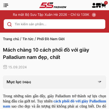
0
Ra mắt Bộ Sưu Tập Xuân Hè 2026 - Chỉ từ 139K
/
/
Trang chủ
Tin tức
Phối Đồ Nam Giới
Mách chàng 10 cách phối đồ với giày
Palladium nam đẹp, chất
15.09.2024
Mục lục
(Hiện)
Trong những năm gần đây, giày Palladium trở thành sự lựa chọn
hàng đầu của giới trẻ. Tuy nhiên
cách phối đồ với giày Palladium
nam
sao cho đẹp và ấn tượng thì không phải ai cũng biết. Do đó