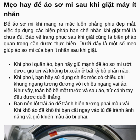
Mẹo hay để áo sơ mi sau khi giặt máy ít
nhăn
Để áo sơ mi khi mang ra mặc luôn phẳng phiu đẹp mắt,
việc áp dụng các biện pháp hạn chế nhăn khi giặt thôi là
chưa đủ. Bảo vệ trang phục sau khi giặt cũng là biện pháp
quan trọng cần được thực hiện. Dưới đây là một số mẹo
giúp áo sơ mi của bạn ít nhăn sau khi giặt.
Khi phơi quần áo, bạn hãy giũ mạnh để áo sơ mi ướt
được giũ tơi và không bị xoắn ở bất kỳ bộ phận nào.
Khi phơi, bạn hãy sử dụng chiếc móc có chiều dài
khung ngang tương đương với chiều ngang vai áo.
Như vậy, toàn bộ bề mặt trước và sau áo, trừ cánh tay
đều được duỗi thẳng.
Bạn nên lột trái áo để tránh hiện tượng phai màu vải.
Khi khô áo đã khô thì bạn cất ngay vào tủ để tránh ánh
nắng và gió khiến màu áo bị phai.