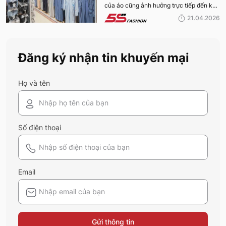
của áo cũng ảnh hưởng trực tiếp đến khả
DA TỐT NHẤT?
năng bảo vệ da. Vậy mùa hè này nên
21.04.2026
mặc áo chống nắng màu gì để vừa chống
nắng hiệu quả, vừa đảm bảo sự thoải mái
khi sử dụng? Tham khảo ngay thông tin
Đăng ký nhận tin khuyến mại
của 5S Fashion dưới đây.
Họ và tên
Số điện thoại
Email
Gửi thông tin