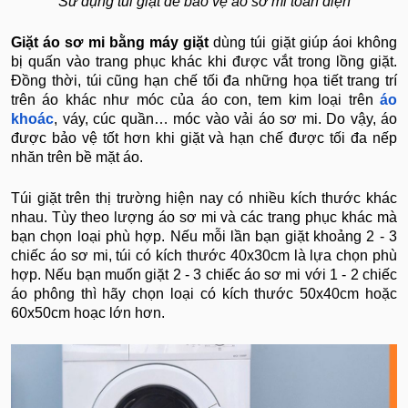
Sử dụng túi giặt để bảo vệ áo sơ mi toàn diện
Giặt áo sơ mi bằng máy giặt
dùng túi giặt giúp áoi không
bị quấn vào trang phục khác khi được vắt trong lồng giặt.
Đồng thời, túi cũng hạn chế tối đa những họa tiết trang trí
trên áo khác như móc của áo con, tem kim loại trên
áo
khoác
, váy, cúc quần… móc vào vải áo sơ mi. Do vậy, áo
được bảo vệ tốt hơn khi giặt và hạn chế được tối đa nếp
nhăn trên bề mặt áo.
Túi giặt trên thị trường hiện nay có nhiều kích thước khác
nhau. Tùy theo lượng áo sơ mi và các trang phục khác mà
bạn chọn loại phù hợp. Nếu mỗi lần bạn giặt khoảng 2 - 3
chiếc áo sơ mi, túi có kích thước 40x30cm là lựa chọn phù
hợp. Nếu bạn muốn giặt 2 - 3 chiếc áo sơ mi với 1 - 2 chiếc
áo phông thì hãy chọn loại có kích thước 50x40cm hoặc
60x50cm hoạc lớn hơn.