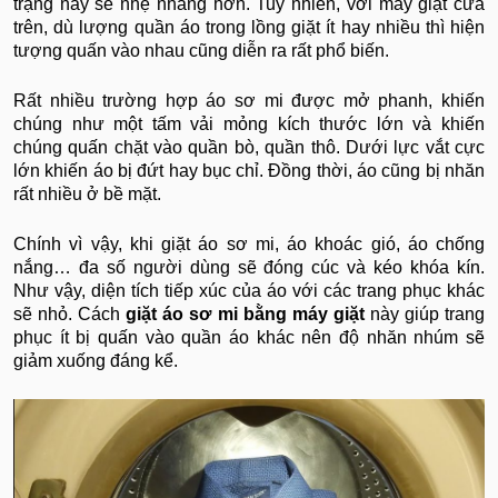
trạng này sẽ nhẹ nhàng hơn. Tuy nhiên, với máy giặt cửa
trên, dù lượng quần áo trong lồng giặt ít hay nhiều thì hiện
tượng quấn vào nhau cũng diễn ra rất phổ biến.
Rất nhiều trường hợp áo sơ mi được mở phanh, khiến
chúng như một tấm vải mỏng kích thước lớn và khiến
chúng quấn chặt vào quần bò, quần thô. Dưới lực vắt cực
lớn khiến áo bị đứt hay bục chỉ. Đồng thời, áo cũng bị nhăn
rất nhiều ở bề mặt.
Chính vì vậy, khi giặt áo sơ mi, áo khoác gió, áo chống
nắng… đa số người dùng sẽ đóng cúc và kéo khóa kín.
Như vậy, diện tích tiếp xúc của áo với các trang phục khác
sẽ nhỏ. Cách
giặt áo sơ mi bằng máy giặt
này giúp trang
phục ít bị quấn vào quần áo khác nên độ nhăn nhúm sẽ
giảm xuống đáng kể.