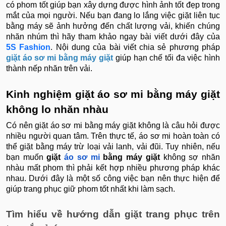
có phom tốt giúp bạn xây dựng được hình ảnh tốt đẹp trong
mắt của mọi người. Nếu bạn đang lo lắng việc giặt liên tục
bằng máy sẽ ảnh hưởng đến chất lượng vải, khiến chúng
nhăn nhúm thì hãy tham khảo ngay bài viết dưới đây của
5S Fashion
. Nội dung của bài viết chia sẻ phương pháp
giặt áo sơ mi bằng máy giặt
giúp hạn chế tối đa việc hình
thành nếp nhăn trên vải.
Kinh nghiệm giặt áo sơ mi bằng máy giặt
không lo nhăn nhàu
Có nên giặt áo sơ mi bằng máy giặt không là câu hỏi được
nhiều người quan tâm. Trên thực tế, áo sơ mi hoàn toàn có
thể giặt bằng máy trừ loại vải lanh, vải đũi. Tuy nhiên, nếu
bạn muốn
g
iặt
áo sơ mi
bằng máy giặt
không sợ nhăn
nhàu mất phom thì phải kết hợp nhiều phương pháp khác
nhau. Dưới đây là một số công việc bạn nên thực hiện để
giúp trang phục giữ phom tốt nhất khi làm sạch.
Tìm hiểu về hướng dẫn giặt trang phục trên