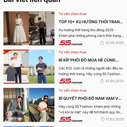
Tư vấn chọn mua
TOP 10+ XU HƯỚNG THỜI TRANG
THU ĐÔNG 2025 TRENDY, GÂY
Xu hướng thời trang thu đông 2025 -
Khám phá những phong cách thời trang
BÃO
“làm mưa làm gió” từ sàn runway đến
22.09.2025
cuộc sống hàng ngày.
Tư vấn chọn mua
BÍ KÍP PHỐI ĐỒ MÙA HÈ CÙNG
KOL 5S FASHION: STYLE THU HÚT
Các KOL luôn là những người dẫn đầu xu
hướng thời trang. Hãy cùng 5S Fashion
CHO MỌI CHÀNG TRAI
điểm qua những bí kíp phối đồ mùa hè
23.05.2025
cùng KOL “bao chất, bao ngầu” nhé!
Tư vấn chọn mua
BÍ QUYẾT PHỐI ĐỒ NAM VẠM VỠ
ĐẸP, THU HÚT PHÁI NỮ
Hãy cùng 5S Fashion khám phá những
"vũ khí bí mật" này để trở thành quý ông
thu hút nhờ “tận dụng” triệt để những ưu
17.03.2025
điếm sở hữu thân hình vạm vỡ của mình