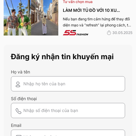
Tư vấn chọn mua
nhé:
LÀM MỚI TỦ ĐỒ VỚI 10 XU
HƯỚNG THỜI TRANG HOT NHẤT
Nếu bạn đang tìm cảm hứng để thay đổi
diện mạo và “refresh” lại phong cách, thì
MÙA HÈ 2025
10 xu hướng thời trang Hè 2025 này
30.05.2025
chính là gợi ý hoàn hảo. Cùng 5S
Fashion khám phá xem có gì mới mẻ để
bạn sắm sửa và diện ngay trong mùa hè
Đăng ký nhận tin khuyến mại
năm nay nhé!
Họ và tên
Số điện thoại
Email