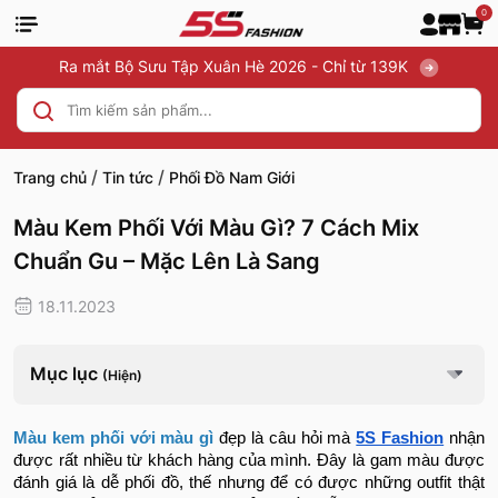
0
Ra mắt Bộ Sưu Tập Xuân Hè 2026 - Chỉ từ 139K
/
/
Trang chủ
Tin tức
Phối Đồ Nam Giới
Màu Kem Phối Với Màu Gì? 7 Cách Mix
Chuẩn Gu – Mặc Lên Là Sang
18.11.2023
Mục lục
(Hiện)
Màu kem phối với màu gì
đẹp là câu hỏi mà
5S Fashion
nhận
được rất nhiều từ khách hàng của mình. Đây là gam màu được
đánh giá là dễ phối đồ, thế nhưng để có được những outfit thật