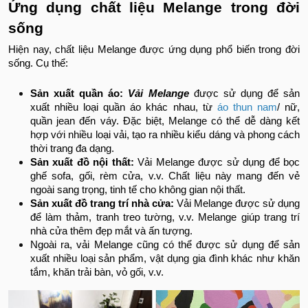
Ứng dụng chất liệu Melange trong đời
sống
Hiện nay, chất liệu Melange được ứng dụng phổ biến trong đời
sống. Cụ thể:
Sản xuất quần áo:
Vải Melange
được sử dụng để sản
xuất nhiều loại quần áo khác nhau, từ
áo thun nam
/ nữ,
quần jean đến váy. Đặc biệt, Melange có thể dễ dàng kết
hợp với nhiều loại vải, tạo ra nhiều kiểu dáng và phong cách
thời trang đa dạng.
Sản xuất đồ nội thất:
Vải Melange được sử dụng để bọc
ghế sofa, gối, rèm cửa, v.v. Chất liệu này mang đến vẻ
ngoài sang trọng, tinh tế cho không gian nội thất.
Sản xuất đồ trang trí nhà cửa:
Vải Melange được sử dụng
để làm thảm, tranh treo tường, v.v. Melange giúp trang trí
nhà cửa thêm đẹp mắt và ấn tượng.
Ngoài ra, vải Melange cũng có thể được sử dụng để sản
xuất nhiều loại sản phẩm, vật dụng gia đình khác như khăn
tắm, khăn trải bàn, vỏ gối, v.v.