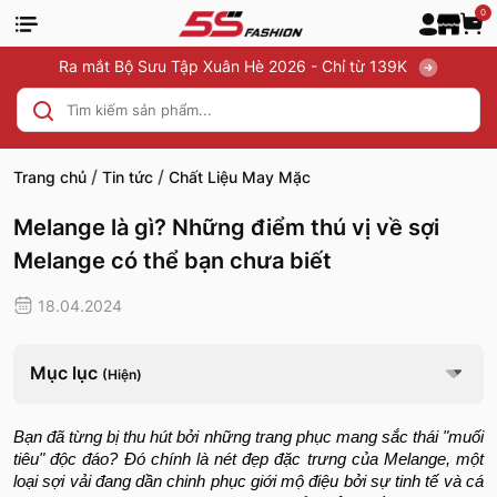
0
Ra mắt Bộ Sưu Tập Xuân Hè 2026 - Chỉ từ 139K
/
/
Trang chủ
Tin tức
Chất Liệu May Mặc
Melange là gì? Những điểm thú vị về sợi
Melange có thể bạn chưa biết
18.04.2024
Mục lục
(Hiện)
Bạn đã từng bị thu hút bởi những trang phục mang sắc thái "muối
tiêu" độc đáo? Đó chính là nét đẹp đặc trưng của Melange, một
loại sợi vải đang dần chinh phục giới mộ điệu bởi sự tinh tế và cá