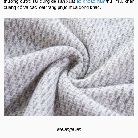
thường được sử dụng để sản xuất
áo khoác nam
/
nữ, mũ, khăn
quàng cổ và các loại trang phục mùa đông khác.
Melange len