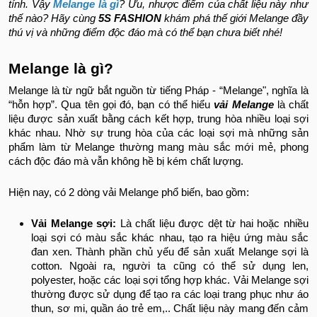
tính. Vậy
Melange là gì
? Ưu, nhược điểm của chất liệu này như
thế nào? Hãy cùng
5S FASHION
khám phá thế giới Melange đầy
thú vị và những điểm độc đáo mà có thể bạn chưa biết nhé!
Melange là gì?
Melange là từ ngữ bắt nguồn từ tiếng Pháp - “Melange", nghĩa là
“hỗn hợp”. Qua tên gọi đó, bạn có thể hiểu
vải Melange
là chất
liệu được sản xuất bằng cách kết hợp, trung hòa nhiều loại sợi
khác nhau. Nhờ sự trung hòa của các loại sợi mà những sản
phẩm làm từ Melange thường mang màu sắc mới mẻ, phong
cách độc đáo mà vẫn không hề bị kém chất lượng.
Hiện nay, có 2 dòng vải Melange phổ biến, bao gồm:
Vải Melange sợi:
Là chất liệu được dệt từ hai hoặc nhiều
loại sợi có màu sắc khác nhau, tạo ra hiệu ứng màu sắc
đan xen. Thành phần chủ yếu để sản xuất Melange sợi là
cotton. Ngoài ra, người ta cũng có thể sử dụng len,
polyester, hoặc các loại sợi tổng hợp khác. Vải Melange sợi
thường được sử dụng để tạo ra các loại trang phục như áo
thun, sơ mi, quần áo trẻ em,.. Chất liệu này mang đến cảm