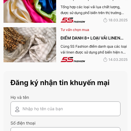
mà vừa “xanh” nhé:
TỐT NHẤT HIỆN NAY
Tổng hợp các loại vải lụa chất lượng,
được sử dụng phổ biến trên thị trường
hiện nay sẽ được 5S Fashion cung cấp
18.03.2025
đến quý bạn đọc trong bài viết này, cùng
Tư vấn chọn mua
tìm hiểu nhé!
ĐIỂM DANH 8+ LOẠI VẢI LINEN
PHỔ BIẾN NHẤT HIỆN NAY
Cùng 5S Fashion điểm danh qua các loại
vải linen được sử dụng phổ biến hiện nay
trên thị trường cũng như ưu nhược điểm
14.03.2025
và ứng dụng của chất liệu vải này nhé!
Đăng ký nhận tin khuyến mại
Họ và tên
Số điện thoại