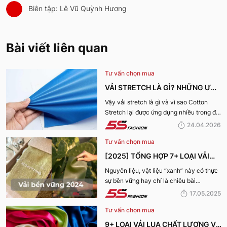
Biên tập: Lê Vũ Quỳnh Hương
Bài viết liên quan
Tư vấn chọn mua
VẢI STRETCH LÀ GÌ? NHỮNG ƯU
ĐIỂM VÀ ỨNG DỤNG CỦA VẢI
Vậy vải stretch là gì và vì sao Cotton
Stretch lại được ứng dụng nhiều trong đời
COTTON STRETCH
sống? Hãy cùng 5S Fashion tìm hiểu chi
24.04.2026
tiết trong bài viết dưới đây
Tư vấn chọn mua
[2025] TỔNG HỢP 7+ LOẠI VẢI
BỀN VỮNG, THÂN THIỆN VỚI MÔI
Nguyên liệu, vật liệu “xanh” này có thực
sự bền vững hay chỉ là chiêu bài
TRƯỜNG
marketing? Cùng 5S Fashion khám phá
17.05.2025
ngay 7+ loại vải bền vững nổi bật nhất
Tư vấn chọn mua
năm 2025 giúp bạn nhìn rõ sự thật phía
sau những chiếc bộ trang phục vừa đẹp
9+ LOẠI VẢI LỤA CHẤT LƯỢNG VÀ