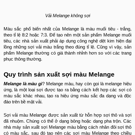
Vải Melange không sợi
Màu sắc phổ biến nhất của Melange là màu muối tiêu - trắng,
theo tỉ lệ 8:2 hoặc 7:3. Để tạo nên một sản phẩm Melange muối
tiêu, các nhà sản xuất phải áp dụng công nghệ dệt kim hiện đại
lồng những sợi vải màu trắng theo đúng tỉ lệ. Cũng vì vậy, sản
phẩm Melange thường có giá thành nhỉnh hơn so với các trang
phục thông thường.
Quy trình sản xuất sợi màu Melange
Melange là màu gì
? Melange màu, hay còn gọi là melange hiệu
ứng, là một loại sợi được tạo ra bằng cách kết hợp các sợi có
màu sắc khác nhau, tạo ra hiệu ứng màu sắc đa dạng và độc
đáo trên bề mặt vải.
Sợi vải màu Melange được sản xuất từ hỗn hợp sợi thô và sợi
đã nhuộm. Chúng có thể ở dạng bông hoặc dạng pha trộn. Các
nhà máy sản xuất sợi Melange màu bằng cách nhân đôi sợi thô
có màu sắc, sau đó tạo nên các sợi màu Melange theo chiều