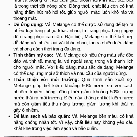
mại và thoáng khí, tạo cảm giác thoải mái khi mặc, đặc biệt
là trong thời tiết nóng bức. Đồng thời, chất liệu còn có khả
năng thấm hút mồ hôi tốt, giúp người mặc luôn khô ráo và
thoáng mát.
Dễ ứng dụng:
Vải Melange có thể được sử dụng để tạo ra
nhiều loại trang phục khác nhau, từ trang phục hàng ngày
đến trang phục cao cấp. Đặc biệt, Melange có thể kết hợp
dễ dàng với nhiều loại vải khác nhau, tạo ra nhiều kiểu dáng
và phong cách thời trang đa dạng.
Tính thẩm mỹ cao:
Vải Melange có hiệu ứng màu sắc độc
đáo và tinh tế, mang lại vẻ ngoài sang trọng và thanh lịch
cho người mặc. Với kiểu dáng, màu sắc đa dạng, Melange
có thể đáp ứng mọi sở thích và nhu cầu của người dùng.
Thân thiện với môi trường:
Quá trình sản xuất sợi
Melange giúp tiết kiệm khoảng 50% nước so với cách
nhuộm truyền thống, đồng thời giảm khoảng 50% lượng
nước thải ra môi trường. Điều này không chỉ tiết kiệm nước
mà còn giảm tiêu thụ năng lượng, giảm lượng khí thải ra
gây ô nhiễm.
Dễ làm sạch và bảo quản:
Vải Melange bền màu, có khả
năng chống nhăn tốt. Vì vậy, chất liệu này không yêu cầu
khắt khe trong việc làm sạch và bảo quản.