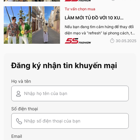
điếm sở hữu thân hình vạm vỡ của mình
Tư vấn chọn mua
nhé:
LÀM MỚI TỦ ĐỒ VỚI 10 XU
HƯỚNG THỜI TRANG HOT NHẤT
Nếu bạn đang tìm cảm hứng để thay đổi
diện mạo và “refresh” lại phong cách, thì
MÙA HÈ 2025
10 xu hướng thời trang Hè 2025 này
30.05.2025
chính là gợi ý hoàn hảo. Cùng 5S
Fashion khám phá xem có gì mới mẻ để
bạn sắm sửa và diện ngay trong mùa hè
Đăng ký nhận tin khuyến mại
năm nay nhé!
Họ và tên
Số điện thoại
Email