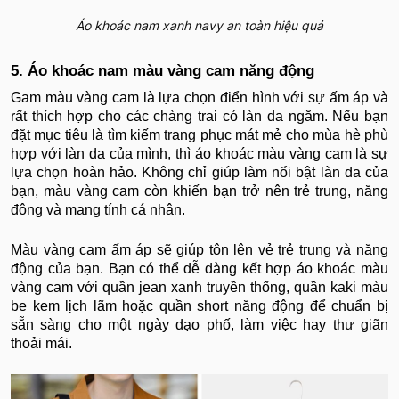
Áo khoác nam xanh navy an toàn hiệu quả
5. Áo khoác nam màu vàng cam năng động
Gam màu vàng cam là lựa chọn điển hình với sự ấm áp và
rất thích hợp cho các chàng trai có làn da ngăm. Nếu bạn
đặt mục tiêu là tìm kiếm trang phục mát mẻ cho mùa hè phù
hợp với làn da của mình, thì áo khoác màu vàng cam là sự
lựa chọn hoàn hảo. Không chỉ giúp làm nổi bật làn da của
bạn, màu vàng cam còn khiến bạn trở nên trẻ trung, năng
động và mang tính cá nhân.
Màu vàng cam ấm áp sẽ giúp tôn lên vẻ trẻ trung và năng
động của bạn. Bạn có thể dễ dàng kết hợp áo khoác màu
vàng cam với quần jean xanh truyền thống, quần kaki màu
be kem lịch lãm hoặc quần short năng động để chuẩn bị
sẵn sàng cho một ngày dạo phố, làm việc hay thư giãn
thoải mái.