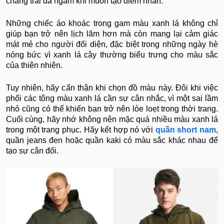
chàng trai da ngăm khi muốn tạo điểm nhấn.
Những chiếc áo khoác trong gam màu xanh lá không chỉ
giúp bạn trở nên lịch lãm hơn mà còn mang lại cảm giác
mát mẻ cho người đối diện, đặc biệt trong những ngày hè
nóng bức vì xanh lá cây thường biểu trưng cho màu sắc
của thiên nhiên.
Tuy nhiên, hãy cẩn thận khi chọn đồ màu này. Đôi khi việc
phối các tông màu xanh lá cần sự cân nhắc, vì một sai lầm
nhỏ cũng có thể khiến bạn trở nên lòe loẹt trong thời trang.
Cuối cùng, hãy nhớ không nên mặc quá nhiều màu xanh lá
trong một trang phục. Hãy kết hợp nó với
quần short nam
,
quần jeans đen hoặc quần kaki có màu sắc khác nhau để
tạo sự cân đối.