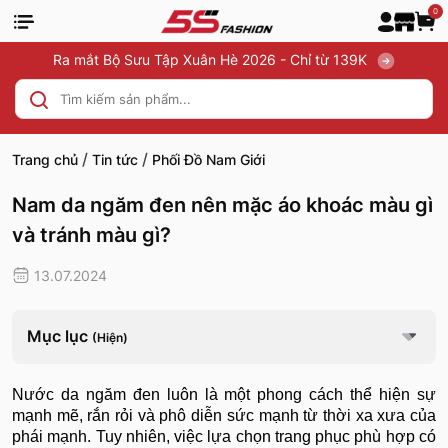
0
Ra mắt Bộ Sưu Tập Xuân Hè 2026 - Chỉ từ 139K
/
/
Trang chủ
Tin tức
Phối Đồ Nam Giới
Nam da ngăm đen nên mặc áo khoác màu gì
và tránh màu gì?
13.07.2024
Mục lục
(Hiện)
Nước da ngăm đen luôn là một phong cách thể hiện sự
mạnh mẽ, rắn rỏi và phô diễn sức mạnh từ thời xa xưa của
phái mạnh. Tuy nhiên, việc lựa chọn trang phục phù hợp có