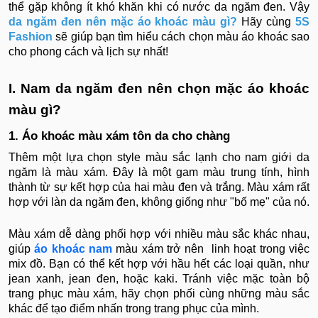
thể gặp không ít khó khăn khi có nước da ngăm đen. Vậy
da ngăm đen nên mặc áo khoác màu gì?
Hãy cùng
5S
Fashion
sẽ giúp bạn tìm hiểu cách chọn màu áo khoác sao
cho phong cách và lịch sự nhất!
I. Nam da ngăm đen nên chọn mặc áo khoác
màu gì?
1. Áo khoác màu xám tôn da cho chàng
Thêm một lựa chọn style màu sắc lạnh cho nam giới da
ngăm là màu xám. Đây là một gam màu trung tính, hình
thành từ sự kết hợp của hai màu đen và trắng. Màu xám rất
hợp với làn da ngăm đen, không giống như "bố mẹ" của nó.
Màu xám dễ dàng phối hợp với nhiều màu sắc khác nhau,
giúp
áo khoác nam
màu xám trở nên linh hoạt trong việc
mix đồ. Bạn có thể kết hợp với hầu hết các loại quần, như
jean xanh, jean đen, hoặc kaki. Tránh việc mặc toàn bộ
trang phục màu xám, hãy chọn phối cùng những màu sắc
khác để tạo điểm nhấn trong trang phục của mình.