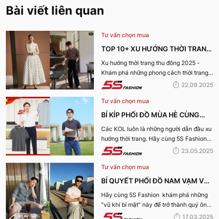
Bài viết liên quan
Tư vấn chọn mua
TOP 10+ XU HƯỚNG THỜI TRANG
THU ĐÔNG 2025 TRENDY, GÂY
Xu hướng thời trang thu đông 2025 -
Khám phá những phong cách thời trang
BÃO
“làm mưa làm gió” từ sàn runway đến
22.09.2025
cuộc sống hàng ngày.
Tư vấn chọn mua
BÍ KÍP PHỐI ĐỒ MÙA HÈ CÙNG
KOL 5S FASHION: STYLE THU HÚT
Các KOL luôn là những người dẫn đầu xu
hướng thời trang. Hãy cùng 5S Fashion
CHO MỌI CHÀNG TRAI
điểm qua những bí kíp phối đồ mùa hè
23.05.2025
cùng KOL “bao chất, bao ngầu” nhé!
Tư vấn chọn mua
BÍ QUYẾT PHỐI ĐỒ NAM VẠM VỠ
ĐẸP, THU HÚT PHÁI NỮ
Hãy cùng 5S Fashion khám phá những
"vũ khí bí mật" này để trở thành quý ông
thu hút nhờ “tận dụng” triệt để những ưu
17.03.2025