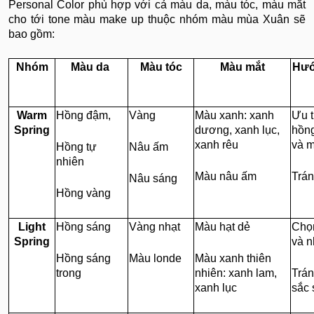
Personal Color phù hợp với cả màu da, màu tóc, màu mắt
cho tới tone màu make up thuộc nhóm màu mùa Xuân sẽ
bao gồm:
Nhóm
Màu da
Màu tóc
Màu mắt
Hướ
Warm
Hồng đậm,
Vàng
Màu xanh: xanh
Ưu 
Spring
dương, xanh lục,
hồng
xanh rêu
và 
Hồng tự
Nâu ấm
nhiên
Màu nâu ấm
Trán
Nâu sáng
Hồng vàng
Light
Hồng sáng
Vàng nhạt
Màu hạt dẻ
Chọ
Spring
và 
Hồng sáng
Màu londe
Màu xanh thiên
trong
nhiên: xanh lam,
Trán
xanh lục
sắc 