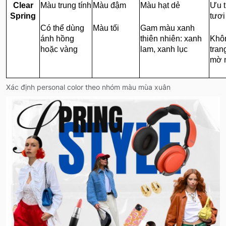
Clear
Màu trung tính
Màu đậm
Màu hạt dẻ
Ưu t
Spring
tươi
Có thể dùng
Màu tối
Gam màu xanh
ánh hồng
thiên nhiên: xanh
Khôn
hoặc vàng
lam, xanh lục
tran
mờ n
Xác định personal color theo nhóm màu mùa xuân