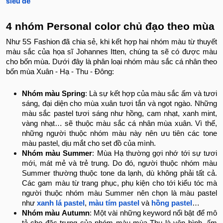
siêu dễ
4 nhóm Personal color chủ đạo theo mùa
Như 5S Fashion đã chia sẻ, khi kết hợp hai nhóm màu từ thuyết
màu sắc của họa sĩ Johannes Itten, chúng ta sẽ có được màu
cho bốn mùa. Dưới đây là phân loại nhóm màu sắc cá nhân theo
bốn mùa Xuân - Hạ - Thu - Đông:
Nhóm màu Spring
: Là sự kết hợp của màu sắc ấm và tươi
sáng, đại diện cho mùa xuân tươi tắn và ngọt ngào. Những
màu sắc pastel tươi sáng như hồng, cam nhạt, xanh mint,
vàng nhạt… sẽ thuộc màu sắc cá nhân mùa xuân. Vì thế,
những người thuộc nhóm màu này nên ưu tiên các tone
màu pastel, dịu mắt cho set đồ của mình.
Nhóm màu Summer
: Mùa Hạ thường gợi nhớ tới sự tươi
mới, mát mẻ và trẻ trung. Do đó, người thuộc nhóm màu
Summer thường thuộc tone da lạnh, dù không phải tất cả.
Các gam màu từ trang phục, phụ kiện cho tới kiểu tóc mà
người thuộc nhóm màu Summer nên chọn là màu pastel
như
xanh lá pastel
,
màu tím pastel
và
hồng pastel
…
Nhóm màu Autumn
: Một vài những keyword nổi bật để mô
tả cho đặc trưng của nhóm màu mùa Thu là yên bình, ấm