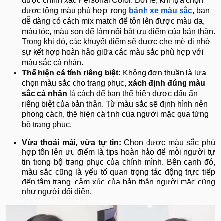
được chính xác Personal Color. Bởi lẽ, khi lựa chọn
được tông màu phù hợp trong
bánh xe màu sắc
, bạn
dễ dàng có cách mix match để tôn lên được màu da,
màu tóc, màu son để làm nổi bật ưu điểm của bản thân.
Trong khi đó, các khuyết điểm sẽ được che mờ đi nhờ
sự kết hợp hoàn hảo giữa các màu sắc phù hợp với
máu sắc cá nhân.
Thể hiện cá tính riêng biệt:
Không đơn thuần là lựa
chọn màu sắc cho trang phục,
xách định đúng màu
sắc cá nhân
là cách để bạn thể hiện được dấu ấn
riêng biệt của bản thân. Từ màu sắc sẽ định hình nên
phong cách, thể hiện cá tính của người mặc qua từng
bộ trang phục.
Vừa thoải mái, vừa tự tin:
Chọn được màu sắc phù
hợp tôn lên ưu điểm là tips hoàn hảo để mỗi người tự
tin trong bộ trang phục của chính mình. Bên cạnh đó,
màu sắc cũng là yếu tố quan trọng tác động trực tiếp
đến tâm trạng, cảm xúc của bản thân người mặc cũng
như người đối diện.