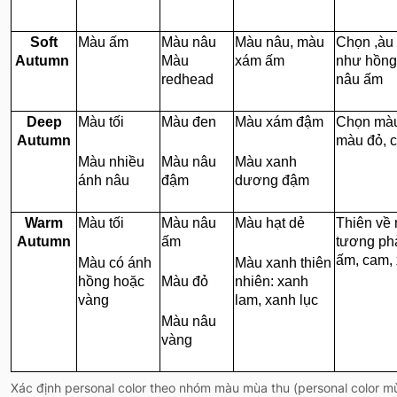
Soft
Màu ấm
Màu nâu
Màu nâu, màu
Chọn ,àu
Autumn
Màu
xám ấm
như hồng
redhead
nâu ấm
Deep
Màu tối
Màu đen
Màu xám đậm
Chọn màu
Autumn
màu đỏ, 
Màu nhiều
Màu nâu
Màu xanh
ánh nâu
đậm
dương đậm
Warm
Màu tối
Màu nâu
Màu hạt dẻ
Thiên về
Autumn
ấm
tương ph
ấm, cam,
Màu có ánh
Màu xanh thiên
hồng hoặc
Màu đỏ
nhiên: xanh
vàng
lam, xanh lục
Màu nâu
vàng
Xác định personal color theo nhóm màu mùa thu (personal color m