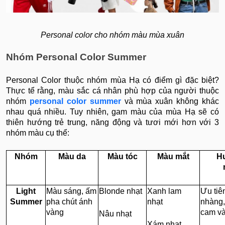
Personal color cho nhóm màu mùa xuân
Nhóm Personal Color Summer
Personal Color thuộc nhóm mùa Hạ có điểm gì đặc biệt?
Thực tể rằng, màu sắc cá nhân phù hợp của người thuộc
nhóm
personal color summer
và mùa xuân không khác
nhau quá nhiều. Tuy nhiên, gam màu của mùa Hạ sẽ có
thiên hướng trẻ trung, năng động và tươi mới hơn với 3
nhóm màu cụ thể:
Nhóm
Màu da
Màu tóc
Màu mắt
H
Light
Màu sáng, ấm
Blonde nhạt
Xanh lam
Ưu tiê
Summer
pha chút ánh
nhạt
nhàng,
vàng
cam và
Nâu nhạt
Xám nhạt