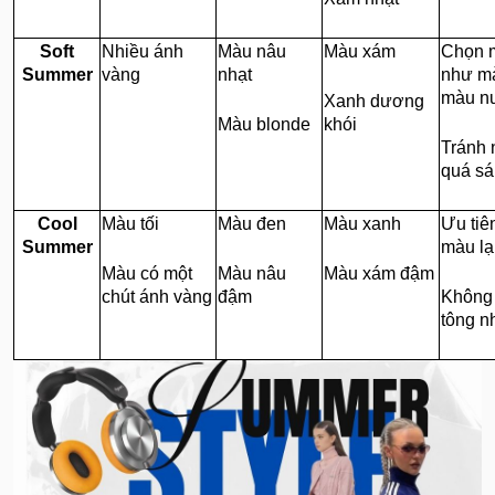
Soft
Nhiều ánh
Màu nâu
Màu xám
Chọn m
Summer
vàng
nhạt
như mà
màu n
Xanh dương
Màu blonde
khói
Tránh
quá s
Cool
Màu tối
Màu đen
Màu xanh
Ưu tiê
Summer
màu l
Màu có một
Màu nâu
Màu xám đậm
chút ánh vàng
đậm
Không
tông n