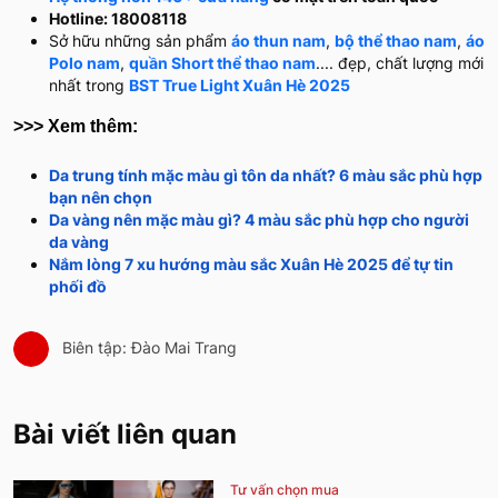
Hotline: 18008118
Sở hữu những sản phẩm
áo thun nam
,
bộ thể thao nam
,
áo
Polo nam
,
quần Short thể thao nam
.... đẹp, chất lượng mới
nhất trong
BST True Light Xuân Hè 2025
>>> Xem thêm:
Da trung tính mặc màu gì tôn da nhất? 6 màu sắc phù hợp
bạn nên chọn
Da vàng nên mặc màu gì? 4 màu sắc phù hợp cho người
da vàng
Nắm lòng 7 xu hướng màu sắc Xuân Hè 2025 để tự tin
phối đồ
Biên tập: Đào Mai Trang
Bài viết liên quan
Tư vấn chọn mua