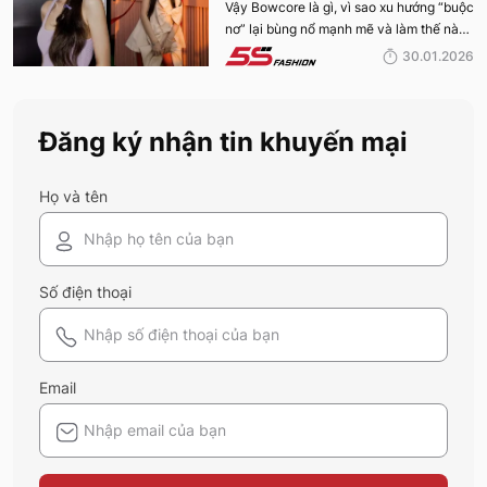
ĐỈNH CAO CỦA XU HƯỚNG
Vậy Bowcore là gì, vì sao xu hướng “buộc
2026 mặc gì “hợp vía” trong bài viết này
nơ” lại bùng nổ mạnh mẽ và làm thế nào
nhé:
BOWCORE “BUỘC NƠ” KHUẤY
để phối đồ chuẩn Bowcore mà vẫn giữ
30.01.2026
ĐẢO THỜI TRANG 2026
được nét riêng? Cùng 5S Fashion khám
phá chi tiết trong bài viết dưới đây.
Đăng ký nhận tin khuyến mại
Họ và tên
Số điện thoại
Email