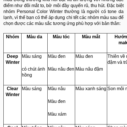
điểm như đôi mắt to, bờ môi đầy quyến rũ, thu hút. Đặc biệt
nhóm Personal Color Winter thường là người có tone da
lạnh, vì thế bạn có thể áp dụng chi tết các nhóm màu sau để
chọn được các màu sắc tương ứng phù hợp với bản thân:
Nhóm
Màu da
Màu tóc
Màu mắt
Hướn
mak
Deep
Màu sáng
Màu đen
Màu đen
Thiên về
Winter
đậm và t
có chút ánh
Màu nâu đen
Màu nâu đậm
hồng
Clear
Màu sáng
Màu nâu
Màu xanh sáng
Son môi 
Winter
Màu đen
Màu xám