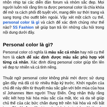
nhộn nhịp tại các diễn đàn forum và nhóm sắc đẹp. Mọi
người luôn nói rằng tìm ra được personal color là chìa khóa
để mở ra cách phối đồ tuyệt vời, mang đến sự thời trang và
sang trọng cho outfit bên ngoài. Vậy xét một cách cụ thể,
personal color là gì
và cách để xác định chúng như thế
nào?
5S Fashion
sẽ giúp bạn trả lời những câu hỏi trong
nội dung dưới đây.
Personal color là gì?
Personal color có nghĩa là
màu sắc cá nhân
hay nói cụ thể
hơn là
cách để xác định được màu sắc phù hợp với
từng cá nhân
. Xác định đúng personal color giúp tôn lên
vẻ đẹp tự nhiên và cá tính riêng.
Thuật ngữ personal color không phải mới được sử dụng
gần đây mà đã có từ nhiều thập kỷ trước. Khởi nguồn của
chủ đề này đến từ thuyết màu sắc gắn với bốn mùa của họa
sĩ Johannes Itten người Thụy Điển. Ông nhận thấy rằng
việc kết hợp hài hòa màu sắc của mắt, tóc và da sẽ giúp
chủ thể của các bức chân dung trở nên hài hòa và nổi bật