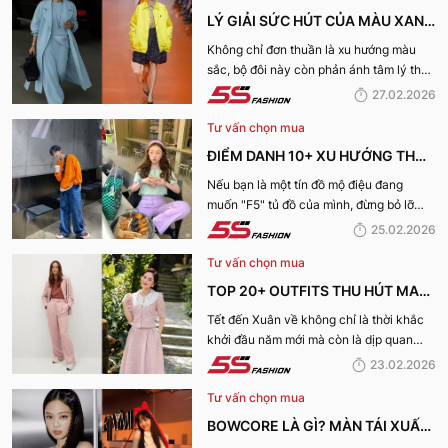
LÝ GIẢI SỨC HÚT CỦA MÀU XANH
DƯƠNG LẠNH VÀ VÀNG ACACIA
Không chỉ đơn thuần là xu hướng màu
sắc, bộ đôi này còn phản ánh tâm lý thời
CHO XU HƯỚNG XUÂN HÈ 2026
đại và nhu cầu thể hiện cá tính rõ nét
27.02.2026
hơn bao giờ hết. Hãy cùng 5S Fashion lý
Tư vấn chọn mua
giải sức hút của màu Xanh dương lạnh và
vàng Acacia cho xu hướng Xuân Hè
ĐIỂM DANH 10+ XU HƯỚNG THỜI
2026
TRANG HOT NHẤT XUÂN HÈ
Nếu bạn là một tín đồ mộ điệu đang
muốn "F5" tủ đồ của mình, đừng bỏ lỡ
2026: SỰ TRỖI DẬY CỦA PHONG
những gợi ý của 5S Fashion về những xu
25.02.2026
CÁCH CÁ NHÂN
hướng xuân hè 2026 dẫn đầu dưới đây.
Tư vấn chọn mua
TOP 20+ OUTFITS THU HÚT MAY
MẮN, TÀI LỘC "HỢP VÍA" KHAI
Tết đến Xuân về không chỉ là thời khắc
khởi đầu năm mới mà còn là dịp quan
XUÂN 2026
trọng để mỗi người “khai vía” đón may
23.02.2026
mắn và tài lộc. Bạn đang băn khoăn nên
Tư vấn chọn mua
mặc gì ngày đầu năm để hợp vía, hút tài
lộc và thu hút năng lượng tích cực? Cùng
BOWCORE LÀ GÌ? MÀN TÁI XUẤT
5S Fashion khám phá ngay Khai xuân