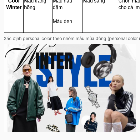
Cool
Màu trắng
Màu nâu
Màu sáng
Chọn mà
Winter
hồng
đậm
cho cả m
Màu đen
Xác định personal color theo nhóm màu mùa đông (personal color