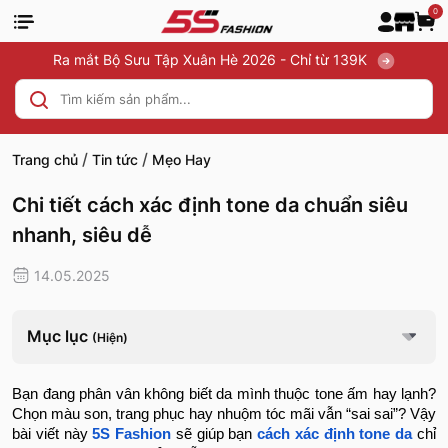
0
Ra mắt Bộ Sưu Tập Xuân Hè 2026 - Chỉ từ 139K
/
/
Trang chủ
Tin tức
Mẹo Hay
Chi tiết cách xác định tone da chuẩn siêu
nhanh, siêu dễ
14.05.2025
Mục lục
(Hiện)
Bạn đang phân vân không biết da mình thuộc tone ấm hay lạnh?
Chọn màu son, trang phục hay nhuộm tóc mãi vẫn “sai sai”? Vậy
bài viết này
5S Fashion
sẽ giúp bạn
cách xác định tone da
chỉ