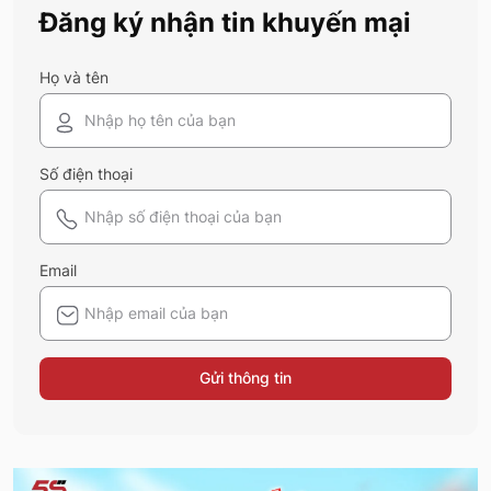
Đăng ký nhận tin khuyến mại
của 5S Fashion dưới đây.
Họ và tên
Số điện thoại
Email
Gửi thông tin