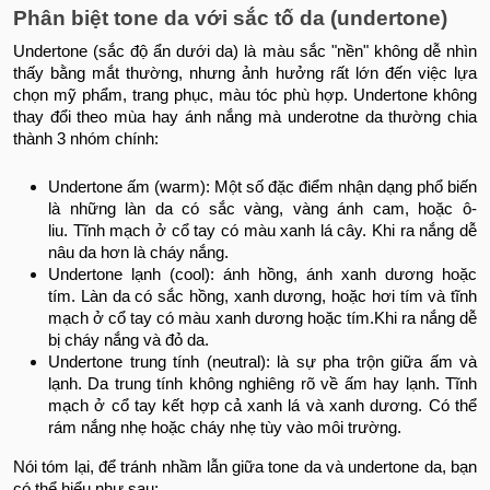
Phân biệt tone da với sắc tố da (undertone)
Undertone (sắc độ ẩn dưới da) là màu sắc "nền" không dễ nhìn
thấy bằng mắt thường, nhưng ảnh hưởng rất lớn đến việc lựa
chọn mỹ phẩm, trang phục, màu tóc phù hợp. Undertone không
thay đổi theo mùa hay ánh nắng mà underotne da thường chia
thành 3 nhóm chính:
Undertone ấm (warm): Một số đặc điểm nhận dạng phổ biến
là những làn da
có sắc vàng, vàng ánh cam, hoặc ô-
liu.
Tĩnh mạch ở cổ tay có màu xanh lá cây.
Khi ra nắng dễ
nâu da hơn là cháy nắng.
Undertone lạnh (cool): ánh hồng, ánh xanh dương hoặc
tím.
Làn da có sắc hồng, xanh dương, hoặc hơi tím và t
ĩnh
mạch ở cổ tay có màu xanh dương hoặc tím.
Khi ra nắng dễ
bị cháy nắng và đỏ da.
Undertone trung tính (neutral): là sự pha trộn giữa ấm và
lạnh.
Da trung tính không nghiêng rõ về ấm hay lạnh.
Tĩnh
mạch ở cổ tay kết hợp cả xanh lá và xanh dương.
Có thể
rám nắng nhẹ hoặc cháy nhẹ tùy vào môi trường.
Nói tóm lại, để tránh nhầm lẫn giữa tone da và undertone da, bạn
có thể hiểu như sau: