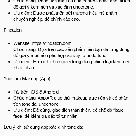
Chức năng: Phân tích màu da qua camera hoặc ảnh tải lên
để gợi ý kem nền và xác định undertone.
Ưu điểm: Được phát triển bởi thương hiệu mỹ phẩm
chuyên nghiệp, độ chính xác cao.
Findation
Website: https://findation.com
Chức năng: Dựa trên các sản phẩm nền bạn đã từng dùng
để gợi ý màu nền phù hợp và suy ra undertone.
Ưu điểm: Hữu ích cho người từng dùng nhiều loại kem nền
khác nhau.
YouCam Makeup (App)
Tải trên: iOS & Android
Chức năng: App AR giúp thử makeup trực tiếp và có phân
tích tone da, undertone.
Ưu điểm: Dễ dùng, giao diện thân thiện, có chế độ “bare
face” để kiểm tra sắc tố tự nhiên.
Lưu ý khi sử dụng app xác định tone da: