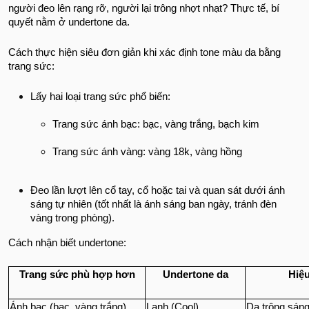
người đeo lên rạng rỡ, người lại trông nhợt nhạt? Thực tế, bí
quyết nằm ở undertone da.
Cách thực hiện siêu đơn giản khi xác định tone màu da bằng
trang sức:
Lấy hai loại trang sức phổ biến:
Trang sức ánh bạc: bạc, vàng trắng, bạch kim
Trang sức ánh vàng: vàng 18k, vàng hồng
Đeo lần lượt lên cổ tay, cổ hoặc tai và quan sát dưới ánh
sáng tự nhiên (tốt nhất là ánh sáng ban ngày, tránh đèn
vàng trong phòng).
Cách nhận biết undertone:
Trang sức phù hợp hơn
Undertone da
Hiệu
Ánh bạc (bạc, vàng trắng)
Lạnh (Cool)
Da trông sáng