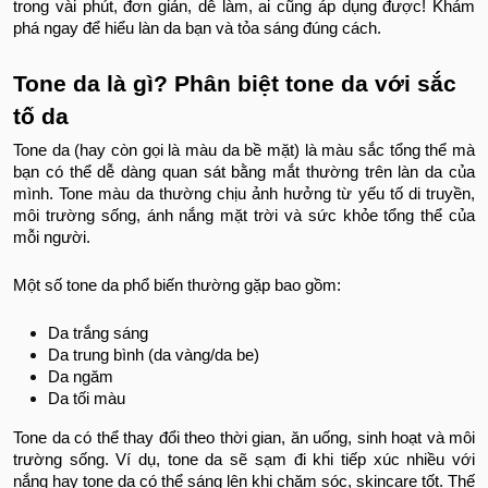
trong vài phút, đơn giản, dễ làm, ai cũng áp dụng được! Khám
phá ngay để hiểu làn da bạn và tỏa sáng đúng cách.
Tone da là gì? Phân biệt tone da với sắc
tố da
Tone da (hay còn gọi là màu da bề mặt) là màu sắc tổng thể mà
bạn có thể dễ dàng quan sát bằng mắt thường trên làn da của
mình. Tone màu da thường chịu ảnh hưởng từ yếu tố di truyền,
môi trường sống, ánh nắng mặt trời và sức khỏe tổng thể của
mỗi người.
Một số tone da phổ biến thường gặp bao gồm:
Da trắng sáng
Da trung bình (da vàng/da be)
Da ngăm
Da tối màu
Tone da có thể thay đổi theo thời gian, ăn uống, sinh hoạt và môi
trường sống. Ví dụ, tone da sẽ sạm đi khi tiếp xúc nhiều với
nắng hay tone da có thể sáng lên khi chăm sóc, skincare tốt. Thế