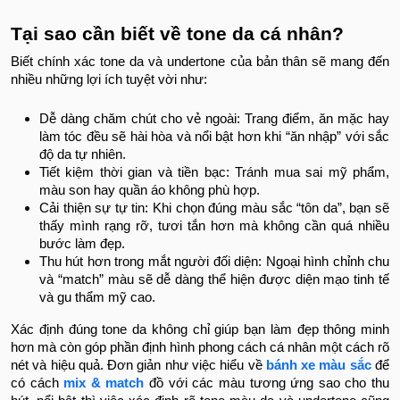
Tại sao cần biết về tone da cá nhân?
Biết chính xác tone da và undertone của bản thân sẽ mang đến
nhiều những lợi ích tuyệt vời như:
Dễ dàng chăm chút cho vẻ ngoài: Trang điểm, ăn mặc hay
làm tóc đều sẽ hài hòa và nổi bật hơn khi “ăn nhập” với sắc
độ da tự nhiên.
Tiết kiệm thời gian và tiền bạc: Tránh mua sai mỹ phẩm,
màu son hay quần áo không phù hợp.
Cải thiện sự tự tin: Khi chọn đúng màu sắc “tôn da”, bạn sẽ
thấy mình rạng rỡ, tươi tắn hơn mà không cần quá nhiều
bước làm đẹp.
Thu hút hơn trong mắt người đối diện: Ngoại hình chỉnh chu
và “match” màu sẽ dễ dàng thể hiện được diện mạo tinh tế
và gu thẩm mỹ cao.
Xác định đúng tone da không chỉ giúp bạn làm đẹp thông minh
hơn mà còn góp phần định hình phong cách cá nhân một cách rõ
nét và hiệu quả. Đơn giản như việc hiểu về
bánh xe màu sắc
để
có cách
mix & match
đồ với các màu tương ứng sao cho thu