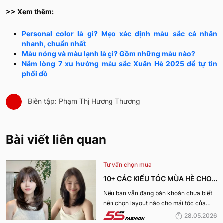
>> Xem thêm:
Personal color là gì? Mẹo xác định màu sắc cá nhân
nhanh, chuẩn nhất
Màu nóng và màu lạnh là gì? Gồm những màu nào?
Nắm lòng 7 xu hướng màu sắc Xuân Hè 2025 để tự tin
phối đồ
Biên tập: Phạm Thị Hương Thương
Bài viết liên quan
Tư vấn chọn mua
10+ CÁC KIỂU TÓC MÙA HÈ CHO
NỮ CỰC XINH, THU HÚT NHẤT
Nếu bạn vẫn đang băn khoăn chưa biết
nên chọn layout nào cho mái tóc của
2026
mình, hãy cùng 5S Fashion khám phá
28.05.2026
ngay danh sách các kiểu tóc mùa hè cho