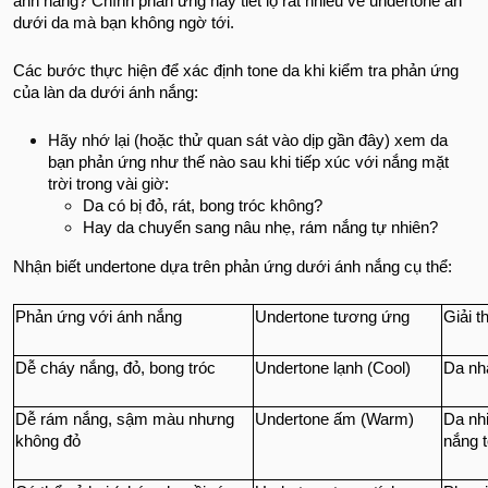
ánh nắng? Chính phản ứng này tiết lộ rất nhiều về undertone ẩn
dưới da mà bạn không ngờ tới.
Các bước thực hiện để xác định tone da khi kiểm tra phản ứng
của làn da dưới ánh nắng:
Hãy nhớ lại (hoặc thử quan sát vào dịp gần đây) xem da
bạn phản ứng như thế nào sau khi tiếp xúc với nắng mặt
trời trong vài giờ:
Da có bị đỏ, rát, bong tróc không?
Hay da chuyển sang nâu nhẹ, rám nắng tự nhiên?
Nhận biết undertone dựa trên phản ứng dưới ánh nắng cụ thể:
Phản ứng với ánh nắng
Undertone tương ứng
Giải t
Dễ cháy nắng, đỏ, bong tróc
Undertone lạnh (Cool)
Da nh
Dễ rám nắng, sậm màu nhưng
Undertone ấm (Warm)
Da nh
không đỏ
nắng t