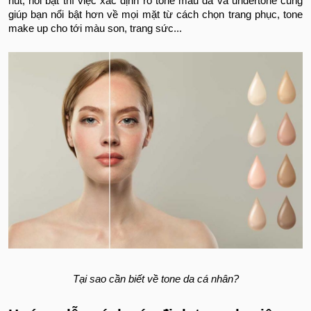
hút, nổi bật thì việc xác định rõ tone màu da và undertone cũng
giúp bạn nổi bật hơn về mọi mặt từ cách chọn trang phục, tone
make up cho tới màu son, trang sức...
Tại sao cần biết về tone da cá nhân?