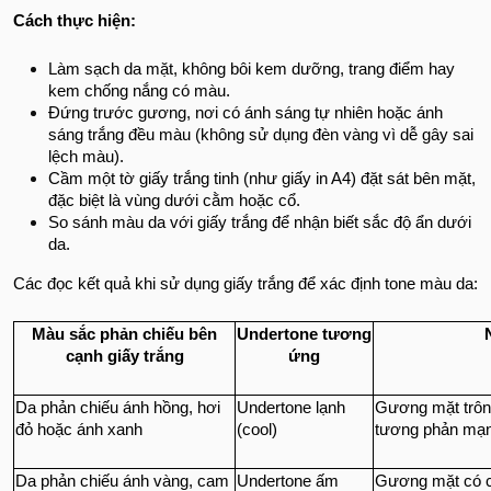
Cách thực hiện:
Làm sạch da mặt, không bôi kem dưỡng, trang điểm hay
kem chống nắng có màu.
Đứng trước gương, nơi có ánh sáng tự nhiên hoặc ánh
sáng trắng đều màu (không sử dụng đèn vàng vì dễ gây sai
lệch màu).
Cầm một tờ giấy trắng tinh (như giấy in A4) đặt sát bên mặt,
đặc biệt là vùng dưới cằm hoặc cổ.
So sánh màu da với giấy trắng để nhận biết sắc độ ẩn dưới
da.
Các đọc kết quả khi sử dụng giấy trắng để xác định tone màu da:
Màu sắc phản chiếu bên
Undertone tương
cạnh giấy trắng
ứng
Da phản chiếu ánh hồng, hơi
Undertone lạnh
Gương mặt trôn
đỏ hoặc ánh xanh
(cool)
tương phản mạn
Da phản chiếu ánh vàng, cam
Undertone ấm
Gương mặt có c