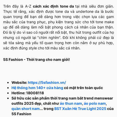
Trên đây là A-Z
cách xác định tone da
tại nhà siêu đơn giản.
Thực tế rằng, xác định được tone da và undertone da là bước
quan trọng để bạn dễ dàng hơn trong việc chọn lựa các gam
màu sắc của trang phục, phụ kiện trang sức cho tới tone make
up để dễ dàng làm nổi bật phong cách cá nhân của bạn thận.
Đó là lý do vì sao có người rất nổi bật, thu hút trong outfit của họ
nhưng có người lại "chìm nghỉm". Đôi khi không phải cứ đẹp là
sẽ tỏa sáng mà yếu tố quan trọng hơn còn nằm ở sự phù hợp,
xác định đúng style cho tới màu sắc cá nhân.
5S Fashion - Thời trang cho nam giới!
Website:
https://5sfashion.vn/
Hệ thống hơn 140+ cửa hàng
có mặt trên toàn quốc
Hotline: 18008118
Sở hữu các sản phẩm thời trang nam bắt trend menswear
outfits 2025 đẹp, chất như
áo thun nam
,
áo polo nam
,
quần short nam
... trong
BST Xuân Hè True Light 2025
của
5S Fashion