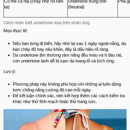
Có thể cả hai (cháy nhẹ rồi rám
Undertone trung tính
Pha gi
lại)
(Neutral)
Cách nhận biết undertone dựa trên phản ứng
Mẹo thực tế:
Nếu bạn từng đi biển, hãy nhớ lại sau 1 ngày ngoài nắng, da
bạn cháy đỏ hay nâu khỏe, đây là dấu hiệu rõ ràng.
Da undertone ấm thường rám nắng đều màu và ít đau rát,
còn undertone lạnh dễ bị sạm da loang lổ và kích ứng.
Lưu ý:
Phương pháp này không phù hợp với những ai luôn dùng
kem chống nắng cường độ cao mỗi ngày.
Để kết luận chính xác, nên kết hợp thêm các cách kiểm tra
khác như thử tĩnh mạch hoặc thử trang sức.