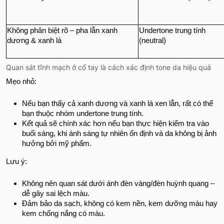
Không phân biệt rõ – pha lẫn xanh
Undertone trung tính
dương & xanh lá
(neutral)
Quan sát tĩnh mạch ở cổ tay là cách xác định tone da hiệu quả
Mẹo nhỏ:
Nếu bạn thấy cả xanh dương và xanh lá xen lẫn, rất có thể
bạn thuộc nhóm undertone trung tính.
Kết quả sẽ chính xác hơn nếu bạn thực hiện kiểm tra vào
buổi sáng, khi ánh sáng tự nhiên ổn định và da không bị ảnh
hưởng bởi mỹ phẩm.
Lưu ý:
Không nên quan sát dưới ánh đèn vàng/đèn huỳnh quang –
dễ gây sai lệch màu.
Đảm bảo da sạch, không có kem nền, kem dưỡng màu hay
kem chống nắng có màu.