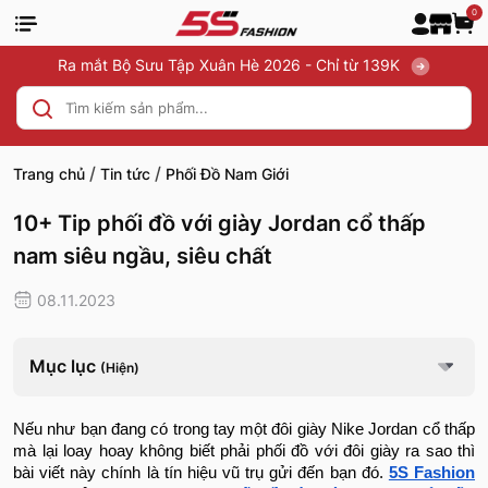
0
Ra mắt Bộ Sưu Tập Xuân Hè 2026 - Chỉ từ 139K
/
/
Trang chủ
Tin tức
Phối Đồ Nam Giới
10+ Tip phối đồ với giày Jordan cổ thấp
nam siêu ngầu, siêu chất
08.11.2023
Mục lục
(Hiện)
Nếu như bạn đang có trong tay một đôi giày Nike Jordan cổ thấp
mà lại loay hoay không biết phải phối đồ với đôi giày ra sao thì
bài viết này chính là tín hiệu vũ trụ gửi đến bạn đó.
5S Fashion