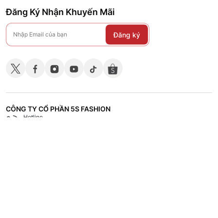
Đăng Ký Nhận Khuyến Mãi
Đăng ký
CÔNG TY CỔ PHẦN 5S FASHION
Hotline
Shop
18008118
Hệ thống các cửa hàng
CHÍNH SÁCH
CHĂM SÓC KHÁCH HÀNG
TÀI LIỆU - TUYỂN DỤNG
VỀ 5S FASHION