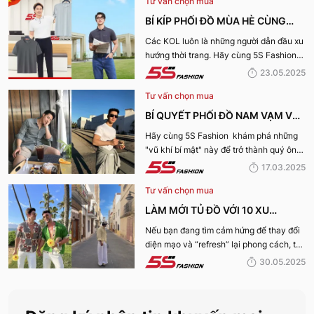
Tư vấn chọn mua
BÍ KÍP PHỐI ĐỒ MÙA HÈ CÙNG
KOL 5S FASHION: STYLE THU HÚT
Các KOL luôn là những người dẫn đầu xu
hướng thời trang. Hãy cùng 5S Fashion
CHO MỌI CHÀNG TRAI
điểm qua những bí kíp phối đồ mùa hè
23.05.2025
cùng KOL “bao chất, bao ngầu” nhé!
Tư vấn chọn mua
BÍ QUYẾT PHỐI ĐỒ NAM VẠM VỠ
ĐẸP, THU HÚT PHÁI NỮ
Hãy cùng 5S Fashion khám phá những
"vũ khí bí mật" này để trở thành quý ông
thu hút nhờ “tận dụng” triệt để những ưu
17.03.2025
điếm sở hữu thân hình vạm vỡ của mình
Tư vấn chọn mua
nhé:
LÀM MỚI TỦ ĐỒ VỚI 10 XU
HƯỚNG THỜI TRANG HOT NHẤT
Nếu bạn đang tìm cảm hứng để thay đổi
diện mạo và “refresh” lại phong cách, thì
MÙA HÈ 2025
10 xu hướng thời trang Hè 2025 này
30.05.2025
chính là gợi ý hoàn hảo. Cùng 5S
Fashion khám phá xem có gì mới mẻ để
bạn sắm sửa và diện ngay trong mùa hè