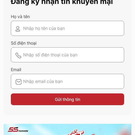
Đăng ký nhận tin khuyến mại
năm nay nhé!
Họ và tên
Số điện thoại
Email
Gửi thông tin