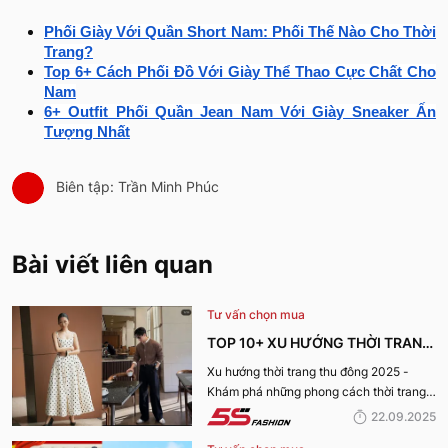
Phối Giày Với Quần Short Nam: Phối Thế Nào Cho Thời
Trang?
Top 6+ Cách Phối Đồ Với Giày Thể Thao Cực Chất Cho
Nam
6+ Outfit Phối Quần Jean Nam Với Giày Sneaker Ấn
Tượng Nhất
Biên tập: Trần Minh Phúc
Bài viết liên quan
Tư vấn chọn mua
TOP 10+ XU HƯỚNG THỜI TRANG
THU ĐÔNG 2025 TRENDY, GÂY
Xu hướng thời trang thu đông 2025 -
Khám phá những phong cách thời trang
BÃO
“làm mưa làm gió” từ sàn runway đến
22.09.2025
cuộc sống hàng ngày.