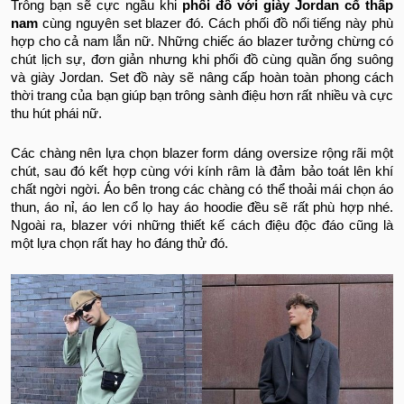
Trông bạn sẽ cực ngầu khi
phối đồ với giày Jordan cổ thấp
nam
cùng nguyên set blazer đó. Cách phối đồ nổi tiếng này phù
hợp cho cả nam lẫn nữ. Những chiếc áo blazer tưởng chừng có
chút lịch sự, đơn giản nhưng khi phối đồ cùng quần ống suông
và giày Jordan. Set đồ này sẽ nâng cấp hoàn toàn phong cách
thời trang của bạn giúp bạn trông sành điệu hơn rất nhiều và cực
thu hút phái nữ.
Các chàng nên lựa chọn blazer form dáng oversize rộng rãi một
chút, sau đó kết hợp cùng với kính râm là đảm bảo toát lên khí
chất ngời ngời. Áo bên trong các chàng có thể thoải mái chọn áo
thun, áo nỉ, áo len cổ lọ hay áo hoodie đều sẽ rất phù hợp nhé.
Ngoài ra, blazer với những thiết kế cách điệu độc đáo cũng là
một lựa chọn rất hay ho đáng thử đó.