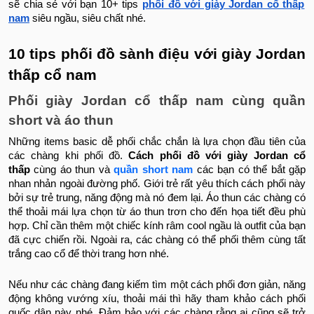
sẽ chia sẻ với bạn 10+ tips
phối đồ với giày Jordan cổ thấp
nam
siêu ngầu, siêu chất nhé.
10 tips phối đồ sành điệu với giày Jordan
thấp cổ nam
Phối giày Jordan cổ thấp nam cùng quần
short và áo thun
Những items basic dễ phối chắc chắn là lựa chọn đầu tiên của
các chàng khi phối đồ.
Cách phối đồ với giày Jordan cổ
thấp
cùng áo thun và
quần short nam
các bạn có thể bắt gặp
nhan nhản ngoài đường phố. Giới trẻ rất yêu thích cách phối này
bởi sự trẻ trung, năng động mà nó đem lại. Áo thun các chàng có
thể thoải mái lựa chọn từ áo thun trơn cho đến họa tiết đều phù
hợp. Chỉ cần thêm một chiếc kính râm cool ngầu là outfit của bạn
đã cực chiến rồi. Ngoài ra, các chàng có thể phối thêm cùng tất
trắng cao cổ để thời trang hơn nhé.
Nếu như các chàng đang kiếm tìm một cách phối đơn giản, năng
động không vướng xíu, thoải mái thì hãy tham khảo cách phối
quốc dân này nhé. Đảm bảo với các chàng rằng ai cũng sẽ trở