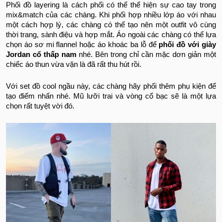
Phối đồ layering là cách phối có thể thể hiện sự cao tay trong
mix&match của các chàng. Khi phối hợp nhiều lớp áo với nhau
một cách hợp lý, các chàng có thể tạo nên một outfit vô cùng
thời trang, sành điệu và hợp mắt. Áo ngoài các chàng có thể lựa
chọn áo sơ mi flannel hoặc áo khoác ba lỗ để
phối đồ với giày
Jordan cổ thấp nam
nhé. Bên trong chỉ cần mặc dơn giản một
chiếc áo thun vừa vặn là đã rất thu hút rồi.
Với set đồ cool ngầu này, các chàng hãy phối thêm phụ kiện để
tạo điểm nhấn nhé. Mũ lưỡi trai và vòng cổ bạc sẽ là một lựa
chọn rất tuyệt vời đó.