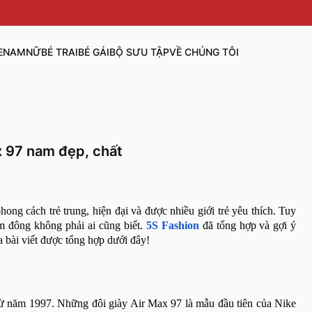
E
NAM
NỮ
BÉ TRAI
BÉ GÁI
BỘ SƯU TẬP
VỀ CHÚNG TÔI
ax 97 nam đẹp, chất
ong cách trẻ trung, hiện đại và được nhiều giới trẻ yêu thích. Tuy
m đông không phải ai cũng biết.
5S Fashion
đã tổng hợp và gợi ý
 bài viết được tổng hợp dưới đây!
từ năm 1997. Những đôi giày Air Max 97 là mẫu đầu tiên của Nike