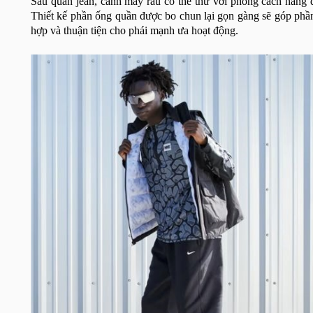
Sau quần jean, cánh mày râu có thể thử với phong cách năng
Thiết kế phần ống quần được bo chun lại gọn gàng sẽ góp phầ
hợp và thuận tiện cho phái mạnh ưa hoạt động.