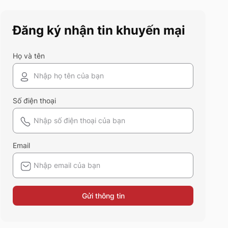
này chính là gợi ý hoàn hảo.
Cùng 5S Fashion khám phá
Đăng ký nhận tin khuyến mại
xem có gì mới mẻ để bạn sắm
sửa và diện ngay trong mùa hè
năm nay nhé!
Họ và tên
Số điện thoại
Email
Gửi thông tin