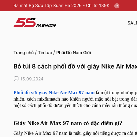
Ra mắt Bộ Sưu Tập Xuân Hè 2026 - Chỉ từ 139K
SAL
/
/
Trang chủ
Tin tức
Phối Đồ Nam Giới
Bỏ túi 8 cách phối đồ với giày Nike Air M
15.09.2024
Phối đồ với giày Nike Air Max 97 nam
là một trong những ph
nhiên, cách mix&match nào khiến người mặc nổi bật trong đá
một số cách phối đồ được yêu thích cho cánh mày râu thông qua
Giày Nike Air Max 97 nam có đặc điểm gì?
Giày Nike Air Max 97 nam là mẫu giày nổi tiếng được ra đời 