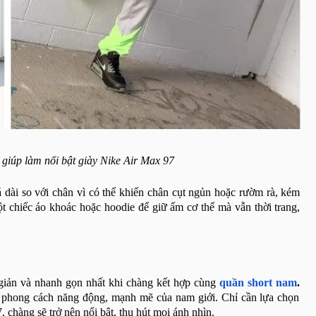
giúp làm nổi bật giày Nike Air Max 97
 dài so với chân vì có thể khiến chân cụt ngủn hoặc rườm rà, kém
ột chiếc áo khoác hoặc hoodie để giữ ấm cơ thể mà vẫn thời trang,
iản và nhanh gọn nhất khi chàng kết hợp cùng
quần short nam
.
 lên phong cách năng động, mạnh mẽ của nam giới. Chỉ cần lựa chọn
 chàng sẽ trở nên nổi bật, thu hút mọi ánh nhìn.