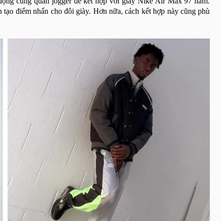
 động cùng quần jogger để kết hợp với giày Nike Air Max 97 nam.
n tạo điểm nhấn cho đôi giày. Hơn nữa, cách kết hợp này cũng phù