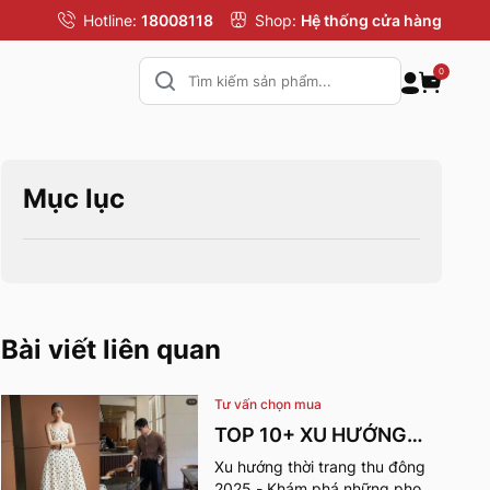
Hotline:
18008118
Shop:
Hệ thống cửa hàng
0
Mục lục
Bài viết liên quan
Tư vấn chọn mua
TOP 10+ XU HƯỚNG
THỜI TRANG THU
Xu hướng thời trang thu đông
2025 - Khám phá những phong