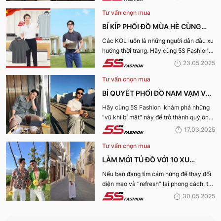
cuộc sống hàng ngày.
Tư vấn chọn mua
BÍ KÍP PHỐI ĐỒ MÙA HÈ CÙNG
KOL 5S FASHION: STYLE THU HÚT
Các KOL luôn là những người dẫn đầu xu
hướng thời trang. Hãy cùng 5S Fashion
CHO MỌI CHÀNG TRAI
điểm qua những bí kíp phối đồ mùa hè
23.05.2025
cùng KOL “bao chất, bao ngầu” nhé!
Tư vấn chọn mua
BÍ QUYẾT PHỐI ĐỒ NAM VẠM VỠ
ĐẸP, THU HÚT PHÁI NỮ
Hãy cùng 5S Fashion khám phá những
"vũ khí bí mật" này để trở thành quý ông
thu hút nhờ “tận dụng” triệt để những ưu
17.03.2025
điếm sở hữu thân hình vạm vỡ của mình
Tư vấn chọn mua
nhé:
LÀM MỚI TỦ ĐỒ VỚI 10 XU
HƯỚNG THỜI TRANG HOT NHẤT
Nếu bạn đang tìm cảm hứng để thay đổi
diện mạo và “refresh” lại phong cách, thì
MÙA HÈ 2025
10 xu hướng thời trang Hè 2025 này
30.05.2025
chính là gợi ý hoàn hảo. Cùng 5S
Fashion khám phá xem có gì mới mẻ để