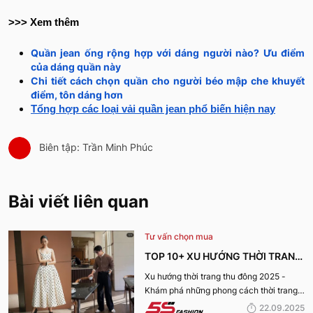
>>> Xem thêm
Quần jean ống rộng hợp với dáng người nào? Ưu điểm
của dáng quần này
Chi tiết cách chọn quần cho người béo mập che khuyết
điểm, tôn dáng hơn
Tổng hợp các loại vải quần jean phổ biến hiện nay
Biên tập: Trần Minh Phúc
Bài viết liên quan
Tư vấn chọn mua
TOP 10+ XU HƯỚNG THỜI TRANG
THU ĐÔNG 2025 TRENDY, GÂY
Xu hướng thời trang thu đông 2025 -
Khám phá những phong cách thời trang
BÃO
“làm mưa làm gió” từ sàn runway đến
22.09.2025