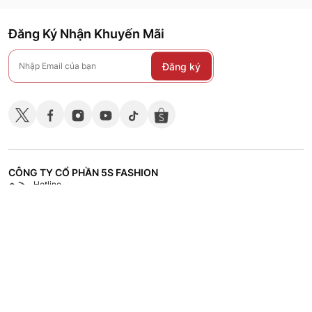
Đăng Ký Nhận Khuyến Mãi
Đăng ký
CÔNG TY CỔ PHẦN 5S FASHION
Hotline
Shop
18008118
Hệ thống các cửa hàng
CHÍNH SÁCH
CHĂM SÓC KHÁCH HÀNG
TÀI LIỆU - TUYỂN DỤNG