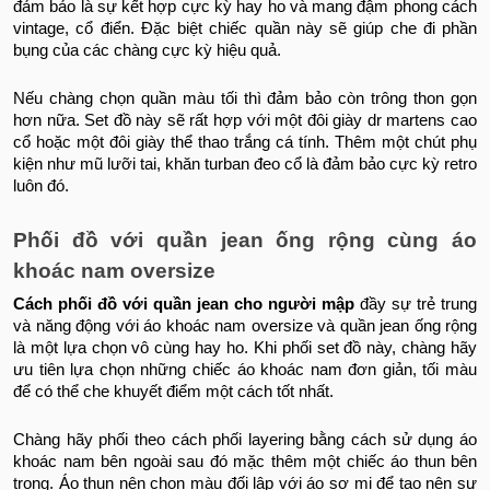
đảm bảo là sự kết hợp cực kỳ hay ho và mang đậm phong cách
vintage, cổ điển. Đặc biệt chiếc quần này sẽ giúp che đi phần
bụng của các chàng cực kỳ hiệu quả.
Nếu chàng chọn quần màu tối thì đảm bảo còn trông thon gọn
hơn nữa. Set đồ này sẽ rất hợp với một đôi giày dr martens cao
cổ hoặc một đôi giày thể thao trắng cá tính. Thêm một chút phụ
kiện như mũ lưỡi tai, khăn turban đeo cổ là đảm bảo cực kỳ retro
luôn đó.
Phối đồ với quần jean ống rộng cùng áo
khoác nam oversize
Cách phối đồ với quần jean cho người mập
đầy sự trẻ trung
và năng động với áo khoác
nam oversize và quần jean ống rộng
là một lựa chọn vô cùng hay ho. Khi phối set đồ này, chàng hãy
ưu tiên lựa chọn những chiếc áo khoác nam đơn giản, tối màu
để có thể che khuyết điểm một cách tốt nhất.
Chàng hãy phối theo cách phối layering bằng cách sử dụng áo
khoác nam bên ngoài sau đó mặc thêm một chiếc áo thun bên
trong. Áo thun nên chọn màu đối lập với áo sơ mi để tạo nên sự