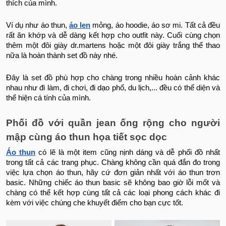
thích của mình.
Ví dụ như áo thun,
áo len
mỏng, áo hoodie, áo sơ mi. Tất cả đều
rất ăn khớp và dễ dàng kết hợp cho outfit này. Cuối cùng chọn
thêm một đôi giày dr.martens hoặc một đôi giày trắng thể thao
nữa là hoàn thành set đồ này nhé.
Đây là set đồ phù hợp cho chàng trong nhiều hoàn cảnh khác
nhau như đi làm, đi chơi, đi dạo phố, du lịch,... đều có thể diện và
thể hiện cá tính của mình.
Phối đồ với quần jean ống rộng cho người
mập cùng áo thun họa tiết sọc dọc
Áo thun
có lẽ là một item cũng nịnh dáng và dễ phối đồ nhất
trong tất cả các trang phục. Chàng không cần quá đắn đo trong
việc lựa chọn áo thun, hãy cứ đơn giản nhất với áo thun trơn
basic. Những chiếc áo thun basic sẽ không bao giờ lỗi mốt và
chàng có thể kết hợp cùng tất cả các loại phong cách khác đi
kèm với việc chúng che khuyết điểm cho bạn cực tốt.