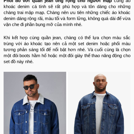
Phối đồ với quần jean ống rộng cho người mập
cùng áo
khoác denim cá tính sẽ rất phù hợp và tôn dáng cho những
chàng trai mập mạp. Chàng nên ưu tiên những chiếc áo khoác
denim dáng rộng rãi, màu tối và form lửng, không quá dài để vừa
vặn che đi phần bụng mỡ của mình nhé.
Khi kết hợp cùng quần jean, chàng có thể lựa chọn màu sắc
trùng với áo khoác tạo nên cả một set denim hoặc phối màu
tương phản sáng tối để nổi bật hơn nhé. Và cuối cùng là chọn
một đôi boots hầm hố hoặc một đôi giày thể thao năng động cho
set đồ này nhé.