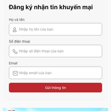
bạn sắm sửa và diện ngay trong mùa hè
Đăng ký nhận tin khuyến mại
năm nay nhé!
Họ và tên
Số điện thoại
Email
Gửi thông tin