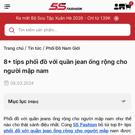
0
Ra mắt Bộ Sưu Tập Xuân Hè 2026 - Chỉ từ 139K
/
/
Trang chủ
Tin tức
Phối Đồ Nam Giới
8+ tips phối đồ với quần jean ống rộng cho
người mập nam
09.03.2024
Mục lục
(Hiện)
Phối đồ với quần jeans ống rộng cho người mập nam như thế
nào cho thật sành điệu nhất. Cùng
5S Fashion
bỏ túi top 8+ tips
phối đồ với quần jean ống rộng cho người mập
nam được