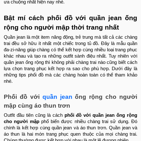
ưa chuộng nhất hiện nay nhé.
Bật mí cách phối đồ với quần jean ống
rộng cho người mập thời trang nhất
Quần jean là một item năng động, trẻ trung mà tất cả các chàng
trai đều sở hữu ít nhất một chiếc trong tủ đồ. Đây là mẫu quần
đa-zi-năng giúp chàng có thể kết hợp cùng nhiều loại trang phục
khác nhau và tạo ra những outfit sành điệu nhất. Tuy nhiên với
quần jean ống rộng thì không phải chàng trai nào cũng biết cách
lựa chọn trang phục kết hợp ra sao cho phù hợp. Dưới đây là
những tips phối đồ mà các chàng hoàn toàn có thể tham khảo
nhé.
Phối đồ với
quần jean
ống rộng cho người
mập cùng áo thun trơn
Outfit đầu tiên cũng là cách
phối đồ với quần jean ống rộng
cho người mập
phổ biến được nhiều chàng trai sử dụng. Đó
chính là kết hợp cùng quần jean và áo thun trơn. Quần jean và
áo thun là hai món trang phục quen thuộc của mọi chàng trai.
Chúng thường được kết hợp với nhau là một lẽ đương nhiên.