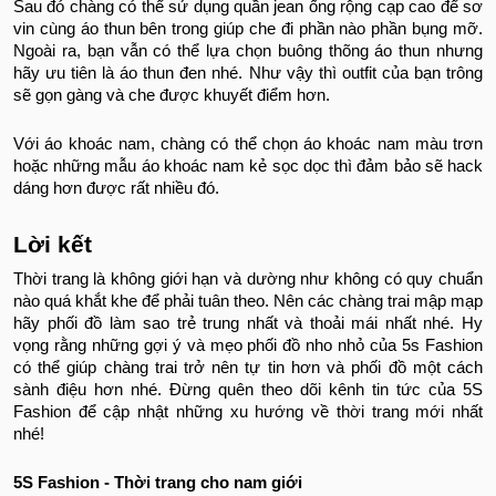
Sau đó chàng có thể sử dụng quần jean ống rộng cạp cao để sơ
vin cùng áo thun bên trong giúp che đi phần nào phần bụng mỡ.
Ngoài ra, bạn vẫn có thể lựa chọn buông thõng áo thun nhưng
hãy ưu tiên là áo thun đen nhé. Như vậy thì outfit của bạn trông
sẽ gọn gàng và che được khuyết điểm hơn.
Với áo khoác nam, chàng có thể chọn áo khoác nam màu trơn
hoặc những mẫu áo khoác nam kẻ sọc dọc thì đảm bảo sẽ hack
dáng hơn được rất nhiều đó.
Lời kết
Thời trang là không giới hạn và dường như không có quy chuẩn
nào quá khắt khe để phải tuân theo. Nên các chàng trai mập mạp
hãy phối đồ làm sao trẻ trung nhất và thoải mái nhất nhé. Hy
vọng rằng những gợi ý và mẹo phối đồ nho nhỏ của 5s Fashion
có thể giúp chàng trai trở nên tự tin hơn và phối đồ một cách
sành điệu hơn nhé. Đừng quên theo dõi kênh tin tức của 5S
Fashion để cập nhật những xu hướng về thời trang mới nhất
nhé!
5S Fashion - Thời trang cho nam giới