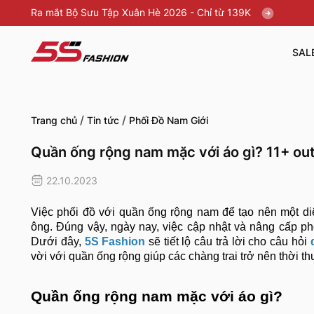
Ra mắt Bộ Sưu Tập Xuân Hè 2026 - Chỉ từ 139K
SAL
/
/
Trang chủ
Tin tức
Phối Đồ Nam Giới
Quần ống rộng nam mặc với áo gì? 11+ out
22.10.2023
Việc phối đồ với quần ống rộng nam để tạo nên một di
ông. Đúng vậy, ngày nay, việc cập nhật và nâng cấp ph
Dưới đây,
5S Fashion
sẽ tiết lộ câu trả lời cho câu hỏi
vời với quần ống rộng giúp các chàng trai trở nên thời t
Quần ống rộng nam mặc với áo gì?