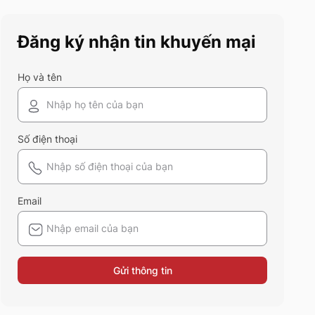
này chính là gợi ý hoàn hảo.
Cùng 5S Fashion khám phá
Đăng ký nhận tin khuyến mại
xem có gì mới mẻ để bạn sắm
sửa và diện ngay trong mùa hè
năm nay nhé!
Họ và tên
Số điện thoại
Email
Gửi thông tin