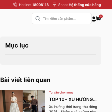
Hotline:
18008118
Shop:
Hệ thống cửa hàng
0
Mục lục
Bài viết liên quan
Tư vấn chọn mua
TOP 10+ XU HƯỚNG
THỜI TRANG THU
Xu hướng thời trang thu đông
2025 - Khám phá những phong