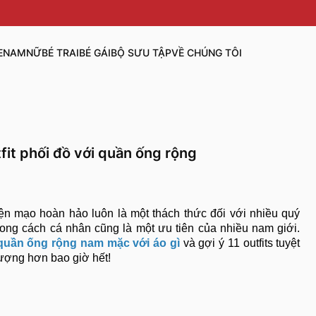
E
NAM
NỮ
BÉ TRAI
BÉ GÁI
BỘ SƯU TẬP
VỀ CHÚNG TÔI
fit phối đồ với quần ống rộng
ện mạo hoàn hảo luôn là một thách thức đối với nhiều quý
ong cách cá nhân cũng là một ưu tiên của nhiều nam giới.
quần ống rộng nam mặc với áo gì
và gợi ý 11 outfits tuyệt
hượng hơn bao giờ hết!