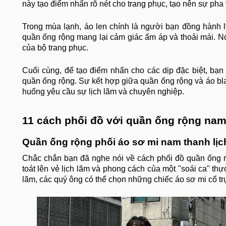
này tạo điểm nhấn rõ nét cho trang phục, tạo nên sự pha 
Trong mùa lạnh, áo len chính là người bạn đồng hành l
quần ống rộng mang lại cảm giác ấm áp và thoải mái. Nó
của bộ trang phục.
Cuối cùng, để tạo điểm nhấn cho các dịp đặc biệt, bạn
quần ống rộng. Sự kết hợp giữa quần ống rộng và áo blaz
huống yêu cầu sự lịch lãm và chuyên nghiệp.
11 cách phối đồ với quần ống rộng nam
Quần ống rộng phối áo sơ mi nam thanh lịc
Chắc chắn bạn đã nghe nói về cách phối đồ quần ống 
toát lên vẻ lịch lãm và phong cách của một "soái ca" th
lãm, các quý ông có thể chọn những chiếc áo sơ mi cổ tr