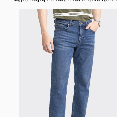
trang phục đẳng cấp nhằm nâng tầm vóc dáng và vẻ ngoài c