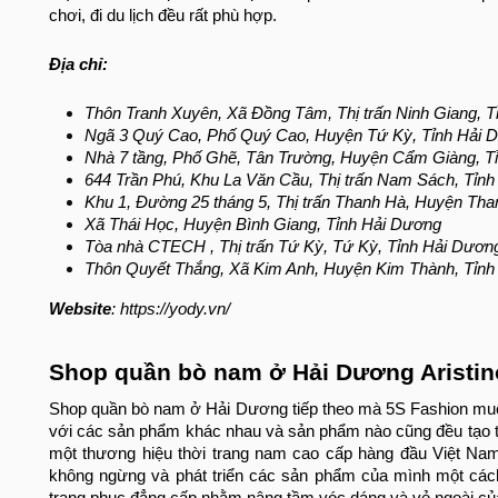
chơi, đi du lịch đều rất phù hợp.
Địa chỉ:
Thôn Tranh Xuyên, Xã Đồng Tâm, Thị trấn Ninh Giang, 
Ngã 3 Quý Cao, Phố Quý Cao, Huyện Tứ Kỳ, Tỉnh Hải 
Nhà 7 tầng, Phố Ghẽ, Tân Trường, Huyện Cẩm Giàng, 
644 Trần Phú, Khu La Văn Cầu, Thị trấn Nam Sách, Tỉn
Khu 1, Đường 25 tháng 5, Thị trấn Thanh Hà, Huyện Th
Xã Thái Học, Huyện Bình Giang, Tỉnh Hải Dương
Tòa nhà CTECH , Thị trấn Tứ Kỳ, Tứ Kỳ, Tỉnh Hải Dươn
Thôn Quyết Thắng, Xã Kim Anh, Huyện Kim Thành, Tỉn
Website
: https://yody.vn/
Shop quần bò nam ở Hải Dương Aristin
Shop quần bò nam ở Hải Dương tiếp theo mà 5S Fashion muốn c
với các sản phẩm khác nhau và sản phẩm nào cũng đều tạo tiế
một thương hiệu thời trang nam cao cấp hàng đầu Việt Nam
không ngừng và phát triển các sản phẩm của mình một cách