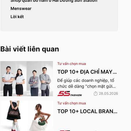
Shop quần bò nam ở Hải Dương Sun Station
Menswear
Lời kết
Bài viết liên quan
Tư vấn chọn mua
TOP 10+ ĐỊA CHỈ MAY
ĐỒNG PHỤC CÔNG TY
Để giúp các doanh nghiệp, tổ
chức dễ dàng "chọn mặt gửi
ĐẸP, UY TÍN NHẤT HIỆN
vàng", hãy cùng 5S Fashion tìm
28.05.2026
NAY
hiểu những địa chỉ may đồng
Tư vấn chọn mua
phục công ty uy tín, chất lượng
và nhận được nhiều đánh giá
TOP 10+ LOCAL BRAND
tích cực nhất hiện nay.
TÚI XÁCH KHIẾN CHỊ
EM MÊ MẨN TRONG