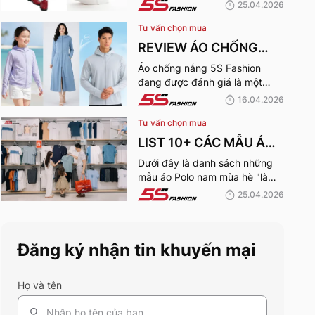
25.04.2026
MÙA HÈ 2026
Tư vấn chọn mua
REVIEW ÁO CHỐNG
NẮNG CẢN TIA UV,
Áo chống nắng 5S Fashion
đang được đánh giá là một
CHỐNG NẮNG TỐT
trong những thương hiệu áo
16.04.2026
NHẤT CỦA 5S FASHION
đáng mua hàng đầu hiện nay.
Tư vấn chọn mua
Vậy mẫu áo này có gì? Vì sao
2026
lại được đánh giá tích cực đến
LIST 10+ CÁC MẪU ÁO
vậy? Cùng đi hết bài viết nhé!
POLO NAM MÙA HÈ
Dưới đây là danh sách những
mẫu áo Polo nam mùa hè "làm
BÁN CHẠY NHẤT CỦA
mưa làm gió" tại hệ thống 5S
25.04.2026
5S FASHION 2026
Fashion mà bất kỳ quý ông nào
cũng nên sở hữu trong tủ đồ
mùa hè này
Đăng ký nhận tin khuyến mại
Họ và tên