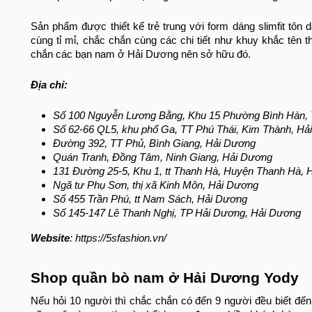
Sản phẩm được thiết kế trẻ trung với form dáng slimfit tô
cùng tỉ mỉ, chắc chắn cùng các chi tiết như khuy khắc tê
chắn các bạn nam ở Hải Dương nên sở hữu đó.
Địa chỉ:
Số 100 Nguyễn Lương Bằng, Khu 15 Phường Bình Hàn,
Số 62-66 QL5, khu phố Ga, TT Phú Thái, Kim Thành, Hả
Đường 392, TT Phủ, Bình Giang, Hải Dương
Quán Tranh, Đồng Tâm, Ninh Giang, Hải Dương
131 Đường 25-5, Khu 1, tt Thanh Hà, Huyện Thanh Hà, 
Ngã tư Phụ Sơn, thị xã Kinh Môn, Hải Dương
Số 455 Trần Phú, tt Nam Sách, Hải Dương
Số 145-147 Lê Thanh Nghị, TP Hải Dương, Hải Dương
Website
: https://5sfashion.vn/
Shop quần bò nam ở Hải Dương Yody
Nếu hỏi 10 người thì chắc chắn có đến 9 người đều biết đ