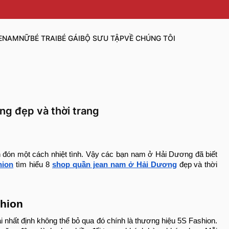
E
NAM
NỮ
BÉ TRAI
BÉ GÁI
BỘ SƯU TẬP
VỀ CHÚNG TÔI
ng đẹp và thời trang
n đón một cách nhiệt tình. Vậy các bạn nam ở Hải Dương đã biết
hion
tìm hiểu 8
shop quần jean nam ở Hải Dương
đẹp và thời
hion
 nhất định không thể bỏ qua đó chính là thương hiệu 5S Fashion.