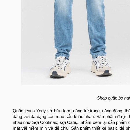
Shop quần bò na
Quần jeans Yody sở hữu form dáng trẻ trung, năng động, thời
dáng với đa dạng các màu sắc khác nhau. Sản phẩm được là
nhau như Sợi Coolmax, sợi Cafe,.. nhằm đem lại sản phẩm ch
mặt vải mềm mịn và dễ chịu. Sản phẩm thiết kế basic để ph