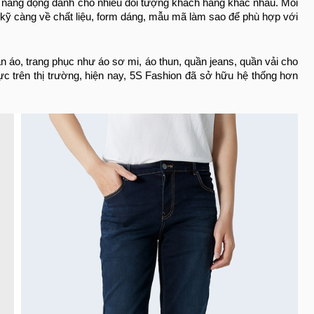
 và năng động dành cho nhiều đối tượng khách hàng khác nhau. Mỗi
ỹ càng về chất liệu, form dáng, mẫu mã làm sao để phù hợp với
 áo, trang phục như áo sơ mi, áo thun, quần jeans, quần vải cho
 lực trên thị trường, hiện nay, 5S Fashion đã sở hữu hệ thống hơn