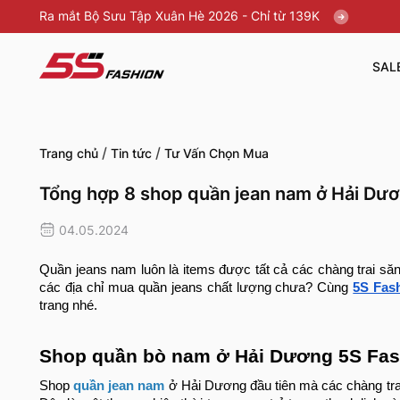
Ra mắt Bộ Sưu Tập Xuân Hè 2026 - Chỉ từ 139K
SAL
/
/
Trang chủ
Tin tức
Tư Vấn Chọn Mua
Tổng hợp 8 shop quần jean nam ở Hải Dươ
04.05.2024
Quần jeans nam luôn là items được tất cả các chàng trai să
các địa chỉ mua quần jeans chất lượng chưa? Cùng
5S Fas
trang nhé.
Shop quần bò nam ở Hải Dương 5S Fas
Shop
quần jean nam
ở Hải Dương đầu tiên mà các chàng trai