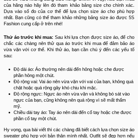
của hãng nào hãy lên đó tham khảo bảng size cho chính xác.
Dựa vào số đo của cơ thể để lựa chọn size áo cho phù hợp
nhất. Bạn cũng có thể tham khảo những bảng size áo được 5S
Fashion cung cấp ở trên nhé!
Thử áo trước khi mua:
Sau khi lựa chọn được size áo, để cho
chắc các chàng nên thử qua áo trước khi mua để đảm bảo áo
vừa vặn với cơ thể. Khi thử áo, bạn cần chú ý đến các yếu tố
sau:
Độ dài áo: Áo thường nên dài đến hông hoặc che được
phần hông một chút.
Độ rộng vai: Vai áo nên vừa vặn với vai của bạn, không quá
chật hoặc quá rộng gây khó chịu khi mặc.
Độ rộng ngực: Ngực áo nên vừa vặn và không bó sát vào
ngực của bạn, cũng không nên quá rộng vì sẽ mất thẩm
mỹ.
Chiều dài tay áo: Tay áo nên dài đến cổ tay hoặc che được
phần cổ tay một chút.
Hy vọng, qua bài viết thì các chàng đã biết cách lựa chọn size áo
sweater phù hợp với bản thân mình nhất. Outfit sẽ đẹp hơn nếu