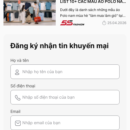
LIST 10+ CÁC MẪU ÁO POLO NAM
MÙA HÈ BÁN CHẠY NHẤT CỦA 5S
Dưới đây là danh sách những mẫu áo
Polo nam mùa hè "làm mưa làm gió" tại
FASHION 2026
hệ thống 5S Fashion mà bất kỳ quý ông
25.04.2026
nào cũng nên sở hữu trong tủ đồ mùa hè
này
Đăng ký nhận tin khuyến mại
Họ và tên
Số điện thoại
Email