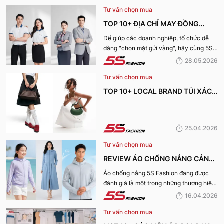
Tư vấn chọn mua
TOP 10+ ĐỊA CHỈ MAY ĐỒNG
PHỤC CÔNG TY ĐẸP, UY TÍN
Để giúp các doanh nghiệp, tổ chức dễ
dàng "chọn mặt gửi vàng", hãy cùng 5S
NHẤT HIỆN NAY
Fashion tìm hiểu những địa chỉ may đồng
28.05.2026
phục công ty uy tín, chất lượng và nhận
Tư vấn chọn mua
được nhiều đánh giá tích cực nhất hiện
nay.
TOP 10+ LOCAL BRAND TÚI XÁCH
KHIẾN CHỊ EM MÊ MẨN TRONG
MÙA HÈ 2026
25.04.2026
Tư vấn chọn mua
REVIEW ÁO CHỐNG NẮNG CẢN
TIA UV, CHỐNG NẮNG TỐT NHẤT
Áo chống nắng 5S Fashion đang được
đánh giá là một trong những thương hiệu
CỦA 5S FASHION 2026
áo đáng mua hàng đầu hiện nay. Vậy
16.04.2026
mẫu áo này có gì? Vì sao lại được đánh
Tư vấn chọn mua
giá tích cực đến vậy? Cùng đi hết bài
viết nhé!