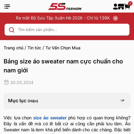
0
Ra mắt Bộ Sưu Tập Xuân Hè 2026 - Chỉ từ 139K
/
/
Trang chủ
Tin tức
Tư Vấn Chọn Mua
Bảng size áo sweater nam cực chuẩn cho
nam giới
30.05.2024
Mục lục
(Hiện)
Việc lựa chọn
size áo sweater
phù hợp có quan trọng không?
Đây là vấn đề mà có lẽ bất cứ ai cũng cần phải lưu tâm. Áo
Sweater nam là item khá phổ biến dành cho các chàng. Đặc biệt