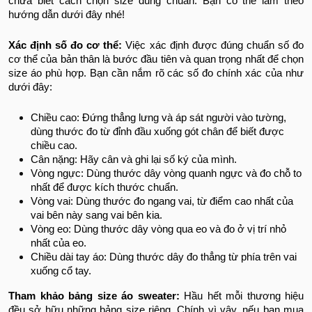
chưa biết cách chọn size đúng chuẩn. Bạn có thể làm theo
hướng dẫn dưới đây nhé!
Xác định số đo cơ thể:
Việc xác định được đúng chuẩn số đo
cơ thể của bản thân là bước đầu tiên và quan trọng nhất để chọn
size áo phù hợp. Bạn cần nắm rõ các số đo chính xác của như
dưới đây:
Chiều cao: Đứng thẳng lưng và áp sát người vào tường,
dùng thước đo từ đỉnh đầu xuống gót chân để biết được
chiều cao.
Cân nặng: Hãy cân và ghi lại số ký của mình.
Vòng ngực: Dùng thước dây vòng quanh ngực và đo chỗ to
nhất để được kích thước chuẩn.
Vòng vai: Dùng thước đo ngang vai, từ điểm cao nhất của
vai bên này sang vai bên kia.
Vòng eo: Dùng thước dây vòng qua eo và đo ở vị trí nhỏ
nhất của eo.
Chiều dài tay áo: Dùng thước dây đo thẳng từ phía trên vai
xuống cổ tay.
Tham khảo bảng size áo sweater:
Hầu hết mỗi thương hiệu
đều sở hữu những bảng size riêng. Chính vì vậy, nếu bạn mua