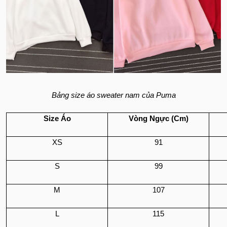
Bảng size áo sweater nam của Puma
Size Áo
Vòng Ngực (Cm)
XS
91
S
99
M
107
L
115