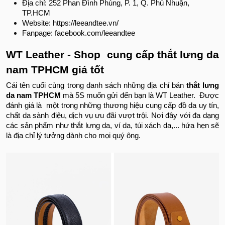
Địa chỉ: 252 Phan Đình Phùng, P. 1, Q. Phú Nhuận,
TP.HCM
Website: https://leeandtee.vn/
Fanpage: facebook.com/leeandtee
WT Leather - Shop cung cấp thắt lưng da
nam TPHCM giá tốt
Cái tên cuối cùng trong danh sách những địa chỉ bán
thắt lưng
da nam TPHCM
mà 5S muốn gửi đến bạn là WT Leather. Được
đánh giá là một trong những thương hiệu cung cấp đồ da uy tín,
chất da sành điệu, dịch vụ ưu đãi vượt trội. Nơi đây với đa dạng
các sản phẩm như thắt lưng da, ví da, túi xách da,... hứa hẹn sẽ
là địa chỉ lý tưởng dành cho mọi quý ông.