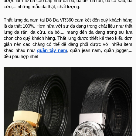
được làm từ da cao cấp như da bò, da dê, da rắn, da cá sấu, da
cừu,... những mẫu da thật, chất lượng.
Thắt lưng da nam tại Đồ Da VR360 cam kết đến quý khách hàng
là da thật 100%. Hơn nữa với sự đa dạng trong chất liệu như thắt
lưng da rắn, da cừu, da bò,... mang đến đa dạng trong sự lựa
chọn cho quý khách hàng. Thắt lưng được thiết kế theo kiểu đơn
giản nên các chàng có thể dễ dàng phối được với nhiều item
khác nhau như
quần tây nam
, quần jean nam, quần jogger,...
đều phù hợp nhé!