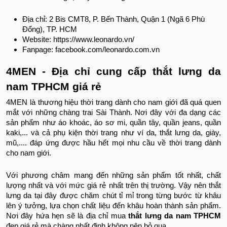
Địa chỉ: 2 Bis CMT8, P. Bến Thành, Quận 1 (Ngã 6 Phù
Đổng), TP. HCM
Website: https://www.leonardo.vn/
Fanpage: facebook.com/leonardo.com.vn
4MEN - Địa chỉ cung cấp thắt lưng da
nam TPHCM giá rẻ
4MEN là thương hiệu thời trang dành cho nam giới đã quá quen
mắt với những chàng trai Sài Thành. Nơi đây với đa dạng các
sản phẩm như áo khoác, áo sơ mi, quần tây, quần jeans, quần
kaki,... và cả phụ kiện thời trang như ví da, thắt lưng da, giày,
mũ,.... đáp ứng được hầu hết mọi nhu cầu về thời trang dành
cho nam giới.
Với phương châm mang đến những sản phẩm tốt nhất, chất
lượng nhất và với mức giá rẻ nhất trên thị trường. Vậy nên thắt
lưng da tại đây được chăm chút tỉ mỉ trong từng bước từ khâu
lên ý tưởng, lựa chọn chất liệu đến khâu hoàn thành sản phẩm.
Nơi đây hứa hẹn sẽ là địa chỉ mua
thắt lưng da nam TPHCM
đẹp giá rẻ mà chàng nhất định không nên bỏ qua.