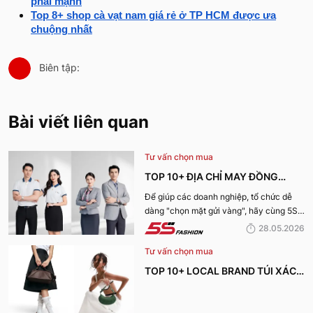
phái mạnh
Top 8+ shop cà vạt nam giá rẻ ở TP HCM được ưa
chuộng nhất
Biên tập:
Bài viết liên quan
Tư vấn chọn mua
TOP 10+ ĐỊA CHỈ MAY ĐỒNG
PHỤC CÔNG TY ĐẸP, UY TÍN
Để giúp các doanh nghiệp, tổ chức dễ
dàng "chọn mặt gửi vàng", hãy cùng 5S
NHẤT HIỆN NAY
Fashion tìm hiểu những địa chỉ may đồng
28.05.2026
phục công ty uy tín, chất lượng và nhận
Tư vấn chọn mua
được nhiều đánh giá tích cực nhất hiện
nay.
TOP 10+ LOCAL BRAND TÚI XÁCH
KHIẾN CHỊ EM MÊ MẨN TRONG
MÙA HÈ 2026