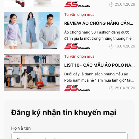
25.04.2026
Tư vấn chọn mua
REVIEW ÁO CHỐNG NẮNG CẢN
TIA UV, CHỐNG NẮNG TỐT NHẤT
Áo chống nắng 5S Fashion đang được
đánh giá là một trong những thương hiệu
CỦA 5S FASHION 2026
áo đáng mua hàng đầu hiện nay. Vậy
16.04.2026
mẫu áo này có gì? Vì sao lại được đánh
Tư vấn chọn mua
giá tích cực đến vậy? Cùng đi hết bài
viết nhé!
LIST 10+ CÁC MẪU ÁO POLO NAM
MÙA HÈ BÁN CHẠY NHẤT CỦA 5S
Dưới đây là danh sách những mẫu áo
Polo nam mùa hè "làm mưa làm gió" tại
FASHION 2026
hệ thống 5S Fashion mà bất kỳ quý ông
25.04.2026
nào cũng nên sở hữu trong tủ đồ mùa hè
này
Đăng ký nhận tin khuyến mại
Họ và tên