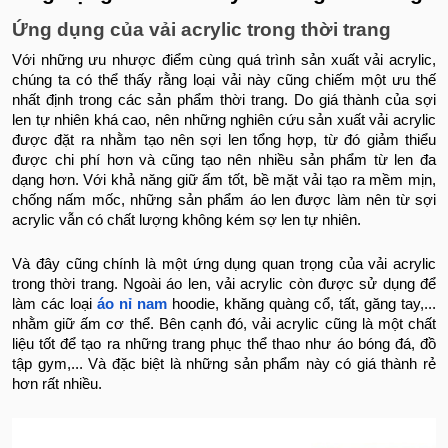
Ứng dụng của vải acrylic trong thời trang
Với những ưu nhược điểm cùng quá trình sản xuất vải acrylic,
chúng ta có thể thấy rằng loại vải này cũng chiếm một ưu thế
nhất định trong các sản phẩm thời trang. Do giá thành của sợi
len tự nhiên khá cao, nên những nghiên cứu sản xuất vải acrylic
được đặt ra nhằm tạo nên sợi len tổng hợp, từ đó giảm thiểu
được chi phí hơn và cũng tạo nên nhiều sản phẩm từ len đa
dạng hơn. Với khả năng giữ ấm tốt, bề mặt vải tạo ra mềm mịn,
chống nấm mốc, những sản phẩm áo len được làm nên từ sợi
acrylic vẫn có chất lượng không kém sợ len tự nhiên.
Và đây cũng chính là một ứng dụng quan trọng của vải acrylic
trong thời trang. Ngoài áo len, vải acrylic còn được sử dụng để
làm các loại
áo nỉ nam
hoodie, khăng quàng cổ, tất, găng tay,...
nhằm giữ ấm cơ thể. Bên cạnh đó, vải acrylic cũng là một chất
liệu tốt để tạo ra những trang phục thể thao như áo bóng đá, đồ
tập gym,... Và đặc biệt là những sản phẩm này có giá thành rẻ
hơn rất nhiều.