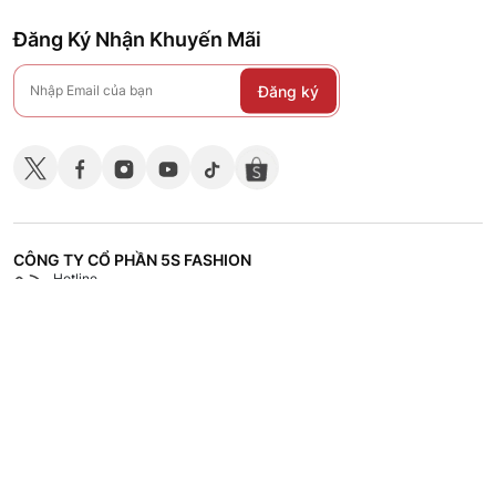
Đăng Ký Nhận Khuyến Mãi
Đăng ký
CÔNG TY CỔ PHẦN 5S FASHION
Hotline
Shop
18008118
Hệ thống các cửa hàng
CHÍNH SÁCH
CHĂM SÓC KHÁCH HÀNG
TÀI LIỆU - TUYỂN DỤNG
VỀ 5S FASHION