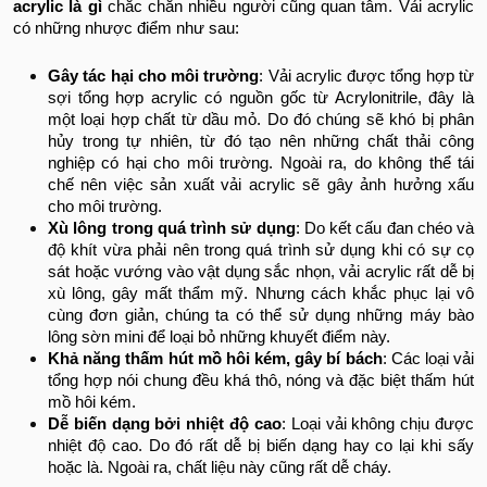
acrylic là gì
chắc chắn nhiều người cũng quan tâm. Vải acrylic
có những nhược điểm như sau:
Gây tác hại cho môi trường
: Vải acrylic được tổng hợp từ
sợi tổng hợp acrylic có nguồn gốc từ Acrylonitrile, đây là
một loại hợp chất từ dầu mỏ. Do đó chúng sẽ khó bị phân
hủy trong tự nhiên, từ đó tạo nên những chất thải công
nghiệp có hại cho môi trường. Ngoài ra, do không thể tái
chế nên việc sản xuất vải acrylic sẽ gây ảnh hưởng xấu
cho môi trường.
Xù lông trong quá trình sử dụng
: Do kết cấu đan chéo và
độ khít vừa phải nên trong quá trình sử dụng khi có sự cọ
sát hoặc vướng vào vật dụng sắc nhọn, vải acrylic rất dễ bị
xù lông, gây mất thẩm mỹ. Nhưng cách khắc phục lại vô
cùng đơn giản, chúng ta có thể sử dụng những máy bào
lông sờn mini để loại bỏ những khuyết điểm này.
Khả năng thấm hút mồ hôi kém, gây bí bách
: Các loại vải
tổng hợp nói chung đều khá thô, nóng và đặc biệt thấm hút
mồ hôi kém.
Dễ biến dạng bởi nhiệt độ cao
: Loại vải không chịu được
nhiệt độ cao. Do đó rất dễ bị biến dạng hay co lại khi sấy
hoặc là. Ngoài ra, chất liệu này cũng rất dễ cháy.