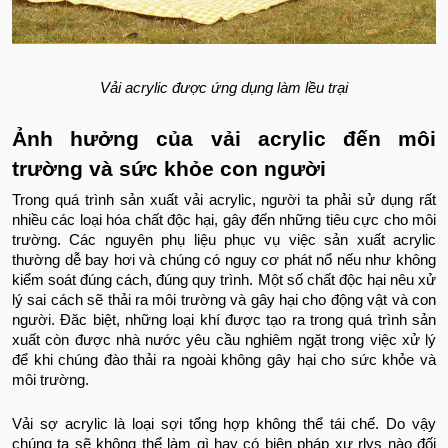
Vải acrylic được ứng dụng làm lều trại
Ảnh hưởng của vải acrylic đến môi
trường và sức khỏe con người
Trong quá trình sản xuất vải acrylic, người ta phải sử dụng rất
nhiều các loại hóa chất độc hại, gây đến những tiêu cực cho môi
trường. Các nguyên phụ liệu phục vụ việc sản xuất acrylic
thường dễ bay hơi và chúng có nguy cơ phát nổ nếu như không
kiểm soát đúng cách, đúng quy trình. Một số chất độc hại nêu xử
lý sai cách sẽ thải ra môi trường và gây hại cho động vật và con
người. Đăc biệt, những loại khí được tạo ra trong quá trình sản
xuất còn được nhà nước yêu cầu nghiêm ngặt trong việc xử lý
để khi chúng đào thải ra ngoài không gây hại cho sức khỏe và
môi trường.
Vải sợ acrylic là loại sợi tổng hợp không thể tái chế. Do vậy
chúng ta sẽ không thể làm gì hay có biện pháp xư rlys nào đối