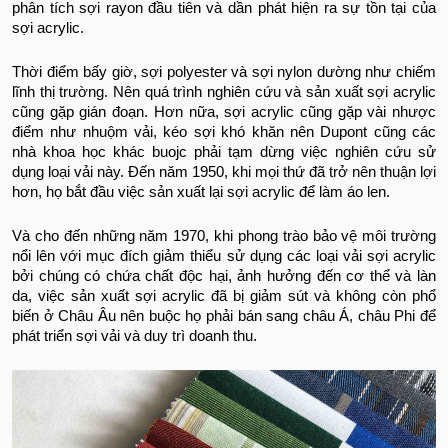
phân tích sợi rayon đầu tiên và dần phát hiện ra sự tồn tại của
sợi acrylic.
Thời điểm bấy giờ, sợi polyester và sợi nylon dường như chiếm
lĩnh thị trường. Nên quá trình nghiên cứu và sản xuất sợi acrylic
cũng gặp gián đoạn. Hơn nữa, sợi acrylic cũng gặp vài nhược
điểm như nhuộm vải, kéo sợi khó khăn nên Dupont cũng các
nhà khoa học khác buojc phải tạm dừng việc nghiên cứu sử
dụng loại vải này. Đến năm 1950, khi mọi thứ đã trở nên thuận lợi
hơn, họ bắt đầu việc sản xuất lại sợi acrylic để làm áo len.
Và cho đến những năm 1970, khi phong trào bảo vệ môi trường
nổi lên với mục đích giảm thiểu sử dụng các loại vải sợi acrylic
bởi chúng có chứa chất độc hại, ảnh hưởng đến cơ thể và làn
da, việc sản xuất sợi acrylic đã bị giảm sút và không còn phổ
biến ở Châu Âu nên buộc họ phải bán sang châu Á, châu Phi để
phát triển sợi vải và duy trì doanh thu.