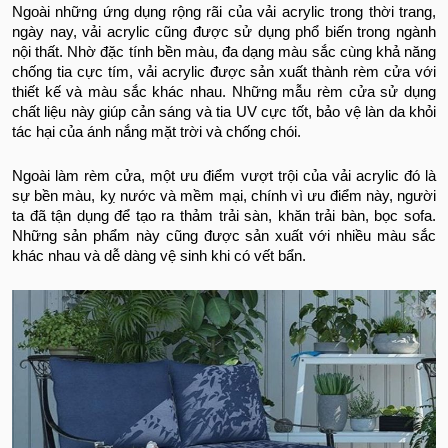
Ngoài những ứng dụng rộng rãi của vải acrylic trong thời trang,
ngày nay, vải acrylic cũng được sử dụng phổ biến trong ngành
nội thất. Nhờ đặc tính bền màu, đa dạng màu sắc cùng khả năng
chống tia cực tím, vải acrylic được sản xuất thành rèm cửa với
thiết kế và màu sắc khác nhau. Những mẫu rèm cửa sử dụng
chất liệu này giúp cản sáng và tia UV cực tốt, bảo vệ làn da khỏi
tác hại của ánh nắng mặt trời và chống chói.
Ngoài làm rèm cửa, một ưu điểm vượt trội của vải acrylic đó là
sự bền màu, kỵ nước và mềm mại, chính vì ưu điểm này, người
ta đã tận dụng để tạo ra thảm trải sàn, khăn trải bàn, bọc sofa.
Những sản phẩm này cũng được sản xuất với nhiều màu sắc
khác nhau và dễ dàng vệ sinh khi có vết bẩn.