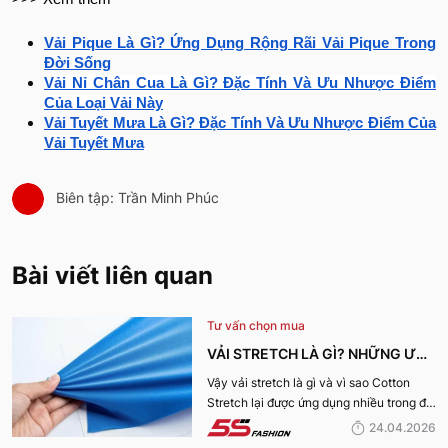
Vải Pique Là Gì? Ứng Dụng Rộng Rãi Vải Pique Trong
Đời Sống
Vải Nỉ Chân Cua Là Gì? Đặc Tính Và Ưu Nhược Điểm
Của Loại Vải Này
Vải Tuyết Mưa Là Gì? Đặc Tính Và Ưu Nhược Điểm Của
Vải Tuyết Mưa
Biên tập: Trần Minh Phúc
Bài viết liên quan
Tư vấn chọn mua
VẢI STRETCH LÀ GÌ? NHỮNG ƯU
ĐIỂM VÀ ỨNG DỤNG CỦA VẢI
Vậy vải stretch là gì và vì sao Cotton
Stretch lại được ứng dụng nhiều trong đời
COTTON STRETCH
sống? Hãy cùng 5S Fashion tìm hiểu chi
24.04.2026
tiết trong bài viết dưới đây