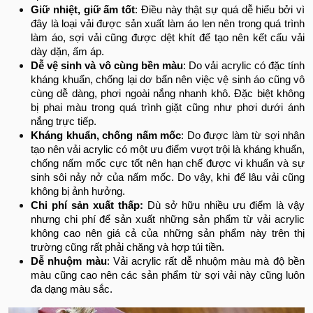
Giữ nhiệt, giữ ấm tốt
: Điều này thật sự quá dễ hiểu bởi vì
đây là loại vải được sản xuất làm áo len nên trong quá trình
làm áo, sợi vải cũng được dệt khít để tạo nên kết cấu vải
dày dặn, ấm áp.
Dễ vệ sinh và vô cùng bền màu
: Do vải acrylic có đặc tính
kháng khuẩn, chống lại dơ bẩn nên việc vệ sinh áo cũng vô
cùng dễ dàng, phơi ngoài nắng nhanh khô. Đặc biệt không
bị phai màu trong quá trình giặt cũng như phơi dưới ánh
nắng trực tiếp.
Kháng khuẩn, chống nấm mốc
: Do được làm từ sợi nhân
tạo nên vải acrylic có một ưu điểm vượt trội là kháng khuẩn,
chống nấm mốc cực tốt nên hạn chế được vi khuẩn và sự
sinh sôi nảy nở của nấm mốc. Do vậy, khi để lâu vải cũng
không bị ảnh hưởng.
Chi phí sản xuất thấp:
Dù sở hữu nhiều ưu điểm là vậy
nhưng chi phí để sản xuất những sản phẩm từ vải acrylic
không cao nên giá cả của những sản phẩm này trên thị
trường cũng rất phải chăng và hợp túi tiền.
Dễ nhuộm màu
: Vải acrylic rất dễ nhuộm màu mà độ bền
màu cũng cao nên các sản phẩm từ sợi vải này cũng luôn
đa dạng màu sắc.