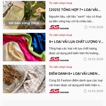
Tư vấn chọn mua
[2025] TỔNG HỢP 7+ LOẠI VẢI
BỀN VỮNG, THÂN THIỆN VỚI MÔI
Nguyên liệu, vật liệu “xanh” này có thực
sự bền vững hay chỉ là chiêu bài
TRƯỜNG
marketing? Cùng 5S Fashion khám phá
17.05.2025
ngay 7+ loại vải bền vững nổi bật nhất
Tư vấn chọn mua
năm 2025 giúp bạn nhìn rõ sự thật phía
sau những chiếc bộ trang phục vừa đẹp
9+ LOẠI VẢI LỤA CHẤT LƯỢNG VÀ
mà vừa “xanh” nhé:
TỐT NHẤT HIỆN NAY
Tổng hợp các loại vải lụa chất lượng,
được sử dụng phổ biến trên thị trường
hiện nay sẽ được 5S Fashion cung cấp
18.03.2025
đến quý bạn đọc trong bài viết này, cùng
Tư vấn chọn mua
tìm hiểu nhé!
ĐIỂM DANH 8+ LOẠI VẢI LINEN
PHỔ BIẾN NHẤT HIỆN NAY
Cùng 5S Fashion điểm danh qua các loại
vải linen được sử dụng phổ biến hiện nay
trên thị trường cũng như ưu nhược điểm
14.03.2025
và ứng dụng của chất liệu vải này nhé!