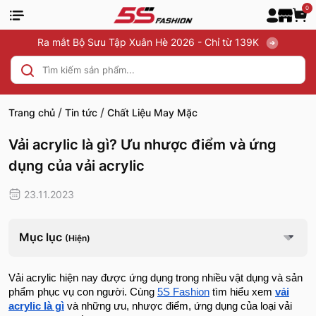
0
Ra mắt Bộ Sưu Tập Xuân Hè 2026 - Chỉ từ 139K
/
/
Trang chủ
Tin tức
Chất Liệu May Mặc
Vải acrylic là gì? Ưu nhược điểm và ứng
dụng của vải acrylic
23.11.2023
Mục lục
(Hiện)
Vải acrylic hiện nay được ứng dụng trong nhiều vật dụng và sản
phẩm phục vụ con người. Cùng
5S Fashion
tìm hiểu xem
vải
acrylic là gì
và những ưu, nhược điểm, ứng dụng của loại vải