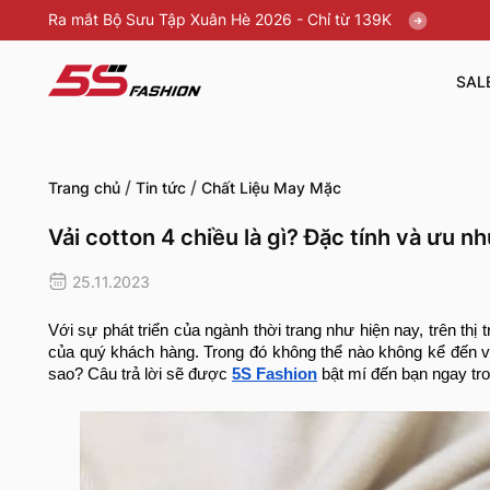
Ra mắt Bộ Sưu Tập Xuân Hè 2026 - Chỉ từ 139K
SAL
/
/
Trang chủ
Tin tức
Chất Liệu May Mặc
Vải cotton 4 chiều là gì? Đặc tính và ưu n
25.11.2023
Với sự phát triển của ngành thời trang như hiện nay, trên th
của quý khách hàng. Trong đó không thể nào không kể đến v
sao? Câu trả lời sẽ được
5S Fashion
bật mí đến bạn ngay tron