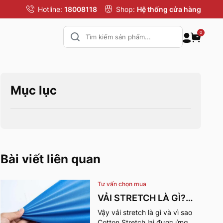
Hotline:
18008118
Shop:
Hệ thống cửa hàng
0
Mục lục
Bài viết liên quan
Tư vấn chọn mua
VẢI STRETCH LÀ GÌ?
NHỮNG ƯU ĐIỂM VÀ
Vậy vải stretch là gì và vì sao
Cotton Stretch lại được ứng