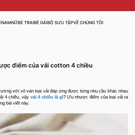
E
NAM
NỮ
BÉ TRAI
BÉ GÁI
BỘ SƯU TẬP
VỀ CHÚNG TÔI
hược điểm của vải cotton 4 chiều
ị trường với vô vàn loại vải đáp ứng được từng nhu cầu khác nhau
ải 4 chiều, vậy
vải 4 chiều là gì
? Ưu nhược điểm của loại vải ra
g bài viết này.