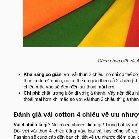
Cách phân biệt vải 
Khả năng co giãn
: với vải thun 2 chiều, nó chỉ có thể 
thun cotton 4 chiều, nó có thể co giãn theo cả 2 chiều (ch
chiều mặc vào sẽ đem đến sự thoải mái hơn.
Chi phí
: chất lượng luôn đi với giá thành. Vậy nên điều h
thoải mái hơn khi mặc so với vải thun 2 chiều thì giá th
Đánh giá vải cotton 4 chiều về ưu như
Vải 4 chiều là gì
? Nó có ưu nhược điểm gì? Trong bất kỳ mộ
Đối với vải thun 4 chiều cũng vậy, loại vải này cũng sẽ 
Fashion sẽ cung cấp đến bạn chi tiết về ưu nhược điểm của lo