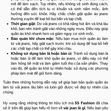
mẽ để làm sạch. Tuy nhiên, nếu không vệ sinh đúng cách,
có thể dẫn đến tích tụ vi khuẩn và sinh nấm mốc, ảnh
hưởng đến sức khỏe. Hãy chắc chắn giặt quần áo jeans
thường xuyên để loại bỏ bụi bẩn và tạp chất.
Thời gian giặt
: Do vải jeans có khả năng hút ẩm và khá lâu
khô, bạn nên tránh giặt vào những ngày mưa. Điều này giúp
quần áo khô nhanh hơn và giảm nguy cơ sinh mốc.
Bảo quản khi chưa mặc
: Nếu bạn mua mới quần áo làm
từ vải jeans, hãy giặt sạch trước khi sử dụng để loại bỏ hết
các chất tạp chất có thể gây khó chịu.
Không sử dụng bàn là hoặc bàn ủi
: Tránh sử dụng bàn là
hoặc bàn ủi để làm khô quần áo jeans, vì điều này có thể
làm hỏng bề mặt và làm giảm tuổi thọ của sản phẩm. Thay
vào đó, để quần áo khô tự nhiên hoặc sử dụng các phương
pháp làm mát để giữ form dáng.
Tuân theo những hướng dẫn này sẽ giúp bạn bảo quản quần áo
làm từ vải jeans lâu bền và luôn giữ được vẻ đẹp tự nhiên của
chúng.
Hy vọng rằng những thông tin hữu ích mà
5S Fashion
đã chia
sẻ ở trên đã giúp bạn hiểu rõ hơn về
vải jean là gì
. Nếu bạn yêu