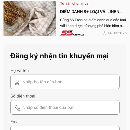
Tư vấn chọn mua
tìm hiểu nhé!
ĐIỂM DANH 8+ LOẠI VẢI LINEN
PHỔ BIẾN NHẤT HIỆN NAY
Cùng 5S Fashion điểm danh qua các loại
vải linen được sử dụng phổ biến hiện nay
trên thị trường cũng như ưu nhược điểm
14.03.2025
và ứng dụng của chất liệu vải này nhé!
Đăng ký nhận tin khuyến mại
Họ và tên
Số điện thoại
Email