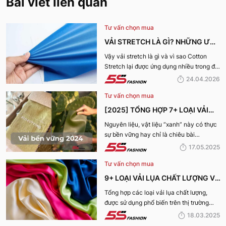
Bài viết liên quan
Tư vấn chọn mua
VẢI STRETCH LÀ GÌ? NHỮNG ƯU
ĐIỂM VÀ ỨNG DỤNG CỦA VẢI
Vậy vải stretch là gì và vì sao Cotton
Stretch lại được ứng dụng nhiều trong đời
COTTON STRETCH
sống? Hãy cùng 5S Fashion tìm hiểu chi
24.04.2026
tiết trong bài viết dưới đây
Tư vấn chọn mua
[2025] TỔNG HỢP 7+ LOẠI VẢI
BỀN VỮNG, THÂN THIỆN VỚI MÔI
Nguyên liệu, vật liệu “xanh” này có thực
sự bền vững hay chỉ là chiêu bài
TRƯỜNG
marketing? Cùng 5S Fashion khám phá
17.05.2025
ngay 7+ loại vải bền vững nổi bật nhất
Tư vấn chọn mua
năm 2025 giúp bạn nhìn rõ sự thật phía
sau những chiếc bộ trang phục vừa đẹp
9+ LOẠI VẢI LỤA CHẤT LƯỢNG VÀ
mà vừa “xanh” nhé:
TỐT NHẤT HIỆN NAY
Tổng hợp các loại vải lụa chất lượng,
được sử dụng phổ biến trên thị trường
hiện nay sẽ được 5S Fashion cung cấp
18.03.2025
đến quý bạn đọc trong bài viết này, cùng