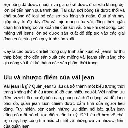
Sợi bông đã được nhuộm và gia cố sẽ được đưa vào khung dệt
lớn để tiến hành quá trình dệt. Tại đây, sợi bông sẽ được thổi và
chải suông để loại bỏ các sợi xơ lỏng và ngắn. Quá trình này
giúp duy trì độ dày đều và mịn màng của vải, đồng thời ngăn
chặn tình trạng co và xoắn lại của sợi vải. Sau khi dệt xong, các
miếng vải jeans lớn sẽ được sản xuất để tiếp tục vào các giai
đoạn cuối cùng của quy trình sản xuất.
Đây là các bước chi tiết trong quy trình sản xuất vải jeans, từ thu
thập bông cho đến sản xuất các miếng vải jeans sẵn sàng cho
gia công và thiết kế thành các sản phẩm thời trang.
Ưu và nhược điểm của vải jean
Vải jean là gì
? Quần jean từ lâu đã trở thành một biểu tượng thời
trang không thể thiếu trong tủ đồ của nhiều người. Với những ưu
điểm vượt trội như độ bền cao, phong cách đa dạng, và dễ dàng
phối đồ, quần jean luôn chiếm được cảm tình của người tiêu
dùng. Tuy nhiên, bên cạnh những ưu điểm nổi bật, quần jean
cũng có một số nhược điểm cần lưu ý. Để hiểu rõ hơn về chất
liệu này, hãy cùng tìm hiểu chi tiết về những ưu và nhược điểm
của quần jean.