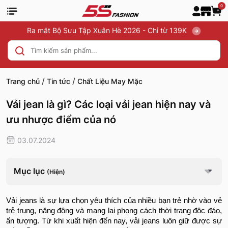
0
Ra mắt Bộ Sưu Tập Xuân Hè 2026 - Chỉ từ 139K
/
/
Trang chủ
Tin tức
Chất Liệu May Mặc
Vải jean là gì? Các loại vải jean hiện nay và
ưu nhược điểm của nó
03.07.2024
Mục lục
(Hiện)
Vải jeans là sự lựa chọn yêu thích của nhiều bạn trẻ nhờ vào vẻ
trẻ trung, năng động và mang lại phong cách thời trang độc đáo,
ấn tượng. Từ khi xuất hiện đến nay, vải jeans luôn giữ được sự