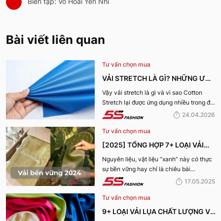
Biên tập: Võ Hoài Yến Nhi
Bài viết liên quan
Tư vấn chọn mua
VẢI STRETCH LÀ GÌ? NHỮNG ƯU
ĐIỂM VÀ ỨNG DỤNG CỦA VẢI
Vậy vải stretch là gì và vì sao Cotton
Stretch lại được ứng dụng nhiều trong đời
COTTON STRETCH
sống? Hãy cùng 5S Fashion tìm hiểu chi
24.04.2026
tiết trong bài viết dưới đây
Tư vấn chọn mua
[2025] TỔNG HỢP 7+ LOẠI VẢI
BỀN VỮNG, THÂN THIỆN VỚI MÔI
Nguyên liệu, vật liệu “xanh” này có thực
sự bền vững hay chỉ là chiêu bài
TRƯỜNG
marketing? Cùng 5S Fashion khám phá
17.05.2025
ngay 7+ loại vải bền vững nổi bật nhất
Tư vấn chọn mua
năm 2025 giúp bạn nhìn rõ sự thật phía
sau những chiếc bộ trang phục vừa đẹp
9+ LOẠI VẢI LỤA CHẤT LƯỢNG VÀ
mà vừa “xanh” nhé: