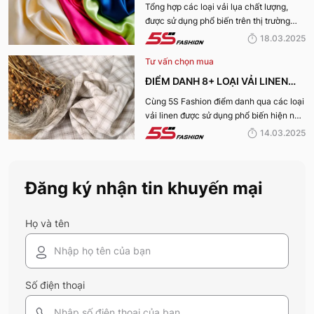
TỐT NHẤT HIỆN NAY
Tổng hợp các loại vải lụa chất lượng,
được sử dụng phổ biến trên thị trường
hiện nay sẽ được 5S Fashion cung cấp
18.03.2025
đến quý bạn đọc trong bài viết này, cùng
Tư vấn chọn mua
tìm hiểu nhé!
ĐIỂM DANH 8+ LOẠI VẢI LINEN
PHỔ BIẾN NHẤT HIỆN NAY
Cùng 5S Fashion điểm danh qua các loại
vải linen được sử dụng phổ biến hiện nay
trên thị trường cũng như ưu nhược điểm
14.03.2025
và ứng dụng của chất liệu vải này nhé!
Đăng ký nhận tin khuyến mại
Họ và tên
Số điện thoại