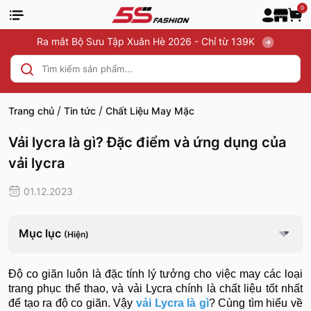
0
Ra mắt Bộ Sưu Tập Xuân Hè 2026 - Chỉ từ 139K
/
/
Trang chủ
Tin tức
Chất Liệu May Mặc
Vải lycra là gì? Đặc điểm và ứng dụng của
vải lycra
01.12.2023
Mục lục
(Hiện)
Độ co giãn luôn là đặc tính lý tưởng cho việc may các loại
trang phục thể thao, và vải Lycra chính là chất liệu tốt nhất
để tạo ra độ co giãn. Vậy
vải Lycra là gì
? Cùng tìm hiểu về