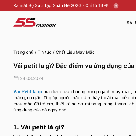
Ra mắt Bộ Sưu Tập Xuân Hè 2026 - Chỉ từ 139K
SAL
/
/
Trang chủ
Tin tức
Chất Liệu May Mặc
Vải petit là gì? Đặc điểm và ứng dụng của 
28.03.2024
Vải Petit là gì
mà được ưa chuộng trong ngành may mặc, nội
màng, co giãn tốt giúp người mặc cảm thấy thoải mái, dễ chịu 
mau mặc đồ trẻ em, thiết kế áo sơ mi sang trọng, thanh lịc
ứng dụng của nó ngay nhé.
1. Vải petit là gì?