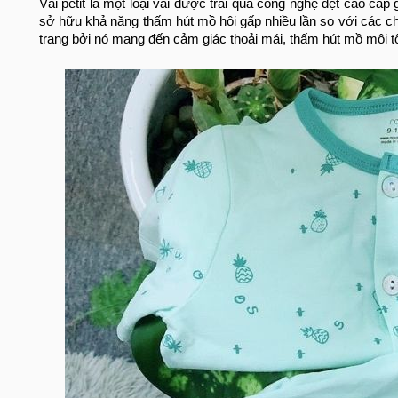
Vải petit là một loại vải được trải qua công nghệ dệt cao cấp g
sở hữu khả năng thấm hút mồ hôi gấp nhiều lần so với các chấ
trang bởi nó mang đến cảm giác thoải mái, thấm hút mồ môi tố