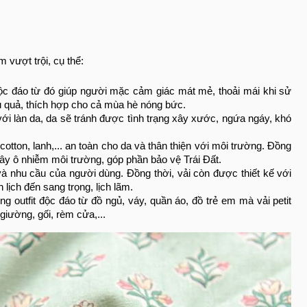
 vượt trội, cụ thể:
độc đáo từ đó giúp người mặc cảm giác mát mẻ, thoải mái khi sử
ệu quả, thích hợp cho cả mùa hè nóng bức.
ới làn da, da sẽ tránh được tình trạng xây xước, ngứa ngáy, khó
cotton, lanh,... an toàn cho da và thân thiện với môi trường. Đồng
 gây ô nhiễm môi trường, góp phần bảo vệ Trái Đất.
à nhu cầu của người dùng. Đồng thời, vải còn được thiết kế với
lịch đến sang trọng, lịch lãm.
outfit độc đáo từ đồ ngủ, váy, quần áo, đồ trẻ em mà vải petit
iường, gối, rèm cửa,...