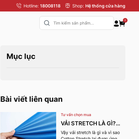
Hotline:
18008118
Shop:
Hệ thống cửa hàng
0
Mục lục
Bài viết liên quan
Tư vấn chọn mua
VẢI STRETCH LÀ GÌ?
NHỮNG ƯU ĐIỂM VÀ
Vậy vải stretch là gì và vì sao
Cotton Stretch lại được ứng