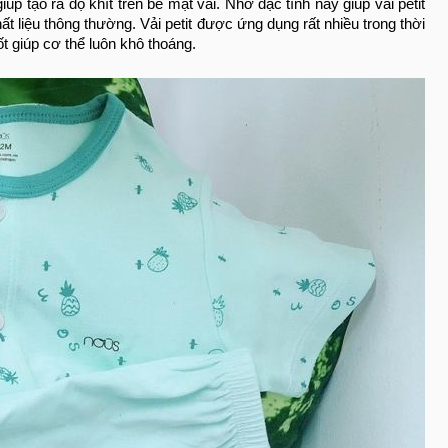
iúp tạo ra độ khít trên bề mặt vải. Nhờ đặc tính này giúp vải petit
t liệu thông thường. Vải petit được ứng dụng rất nhiều trong thời
t giúp cơ thể luôn khô thoáng.