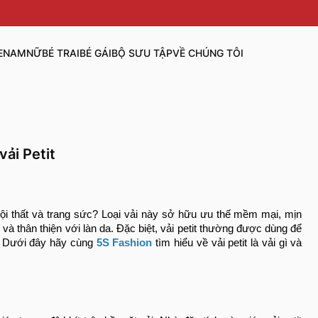
E
NAM
NỮ
BÉ TRAI
BÉ GÁI
BỘ SƯU TẬP
VỀ CHÚNG TÔI
vải Petit
 thất và trang sức? Loại vải này sở hữu ưu thế mềm mại, mịn
và thân thiện với làn da. Đặc biệt, vải petit thường được dùng để
h. Dưới đây hãy cùng
5S Fashion
tìm hiểu về vải petit là vải gì và