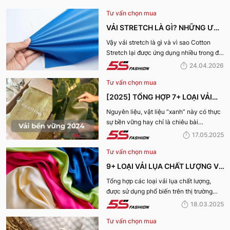
Tư vấn chọn mua
VẢI STRETCH LÀ GÌ? NHỮNG ƯU
ĐIỂM VÀ ỨNG DỤNG CỦA VẢI
Vậy vải stretch là gì và vì sao Cotton
Stretch lại được ứng dụng nhiều trong đời
COTTON STRETCH
sống? Hãy cùng 5S Fashion tìm hiểu chi
24.04.2026
tiết trong bài viết dưới đây
Tư vấn chọn mua
[2025] TỔNG HỢP 7+ LOẠI VẢI
BỀN VỮNG, THÂN THIỆN VỚI MÔI
Nguyên liệu, vật liệu “xanh” này có thực
sự bền vững hay chỉ là chiêu bài
TRƯỜNG
marketing? Cùng 5S Fashion khám phá
17.05.2025
ngay 7+ loại vải bền vững nổi bật nhất
Tư vấn chọn mua
năm 2025 giúp bạn nhìn rõ sự thật phía
sau những chiếc bộ trang phục vừa đẹp
9+ LOẠI VẢI LỤA CHẤT LƯỢNG VÀ
mà vừa “xanh” nhé:
TỐT NHẤT HIỆN NAY
Tổng hợp các loại vải lụa chất lượng,
được sử dụng phổ biến trên thị trường
hiện nay sẽ được 5S Fashion cung cấp
18.03.2025
đến quý bạn đọc trong bài viết này, cùng
Tư vấn chọn mua
tìm hiểu nhé!