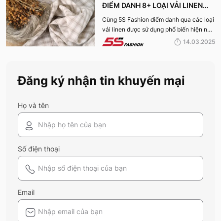
ĐIỂM DANH 8+ LOẠI VẢI LINEN
PHỔ BIẾN NHẤT HIỆN NAY
Cùng 5S Fashion điểm danh qua các loại
vải linen được sử dụng phổ biến hiện nay
trên thị trường cũng như ưu nhược điểm
14.03.2025
và ứng dụng của chất liệu vải này nhé!
Đăng ký nhận tin khuyến mại
Họ và tên
Số điện thoại
Email