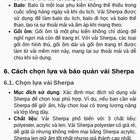
Balo
: Balo là một loại phụ kiện không thể thiếu trong
cuộc sống hàng ngày và khi du lịch. Vải Sherpa được
sử dụng để làm balo du lịch, balo đi học và balo thể
thao, tạo ra sự thoải mái và ấm áp khi mang theo.
Gối ôm
: Gối ôm là một phụ kiện không chỉ dùng để
nghỉ ngơi mà còn để trang trí. Với vải Sherpa, các loại
gối ôm hình thú, gối ôm dài và gối ôm trang trí được
làm từ vải mềm mịn này, mang lại sự thoải mái và dễ
chịu khi sử dụng.
6. Cách chọn lựa và bảo quản vải Sherpa
6.1. Chọn lựa vải Sherpa
Mục đích sử dụng
: Xác định mục đích sử dụng vải
Sherpa để chọn loại phù hợp. Ví dụ, nếu bạn cần vải
Sherpa để giữ ấm, hãy chọn loại có trọng lượng nặng
và lớp lông dày.
Chất liệu
: Vải Sherpa phổ biến với 3 chất liệu:
polyester, acrylic và len. Vải Sherpa polyester có giá rẻ,
dễ giặt ủi nhưng không mềm mại bằng Sherpa acrylic.
Sherpa len giữ ấm tốt nhất nhưng giá thành cao nhất.