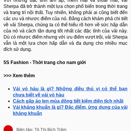
Với những đặc tính ấm áp, mềm mại và thoải mái, vải
Sherpa đã trở thành một lựa chọn phổ biến trong thời trang
và trang trí nội thất. Tuy nhiên, không phải ai cũng biết đến
các ưu và nhược điểm của nó. Bằng cách khám phá chi tiết
về vải Sherpa, chúng ta có thể hiểu rõ hơn về sức hấp dẫn
của nó và cách tận dụng tốt nhất các đặc tính của vải này.
Dù có nhược điểm nhưng với ưu điểm vượt trội, vải Sherpa
vẫn là một lựa chọn hấp dẫn và đa dụng cho nhiều mục
đích sử dụng.
5S Fashion - Thời trang cho nam giới
>>> Xem thêm
Vải vỏ hàu là gì? Những điều thú vị có thể bạn
chưa biết về vải vỏ hàu
Cách gấp áo len mùa đông tiết kiệm diện tích nhất
Vải kháng khuẩn là gì? Đặc điểm, ứng dụng của vải
kháng khuẩn
Biên tập: Tô Thị Bích Trâm