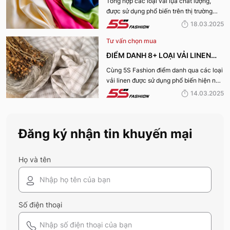
TỐT NHẤT HIỆN NAY
Tổng hợp các loại vải lụa chất lượng,
được sử dụng phổ biến trên thị trường
hiện nay sẽ được 5S Fashion cung cấp
18.03.2025
đến quý bạn đọc trong bài viết này, cùng
Tư vấn chọn mua
tìm hiểu nhé!
ĐIỂM DANH 8+ LOẠI VẢI LINEN
PHỔ BIẾN NHẤT HIỆN NAY
Cùng 5S Fashion điểm danh qua các loại
vải linen được sử dụng phổ biến hiện nay
trên thị trường cũng như ưu nhược điểm
14.03.2025
và ứng dụng của chất liệu vải này nhé!
Đăng ký nhận tin khuyến mại
Họ và tên
Số điện thoại