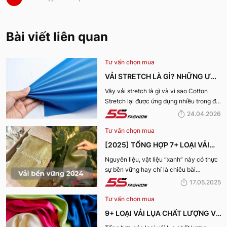
Bài viết liên quan
Tư vấn chọn mua
VẢI STRETCH LÀ GÌ? NHỮNG ƯU
ĐIỂM VÀ ỨNG DỤNG CỦA VẢI
Vậy vải stretch là gì và vì sao Cotton
Stretch lại được ứng dụng nhiều trong đời
COTTON STRETCH
sống? Hãy cùng 5S Fashion tìm hiểu chi
24.04.2026
tiết trong bài viết dưới đây
Tư vấn chọn mua
[2025] TỔNG HỢP 7+ LOẠI VẢI
BỀN VỮNG, THÂN THIỆN VỚI MÔI
Nguyên liệu, vật liệu “xanh” này có thực
sự bền vững hay chỉ là chiêu bài
TRƯỜNG
marketing? Cùng 5S Fashion khám phá
17.05.2025
ngay 7+ loại vải bền vững nổi bật nhất
Tư vấn chọn mua
năm 2025 giúp bạn nhìn rõ sự thật phía
sau những chiếc bộ trang phục vừa đẹp
9+ LOẠI VẢI LỤA CHẤT LƯỢNG VÀ
mà vừa “xanh” nhé: