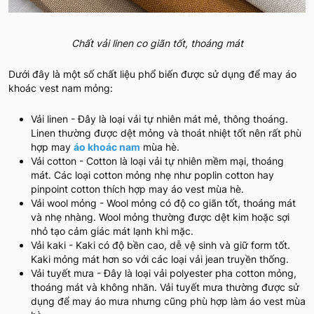
Chất vải linen co giãn tốt, thoáng mát
Dưới đây là một số chất liệu phổ biến được sử dụng để may áo
khoác vest nam mỏng:
Vải linen - Đây là loại vải tự nhiên mát mẻ, thông thoáng.
Linen thường được dệt mỏng và thoát nhiệt tốt nên rất phù
hợp may
áo khoác nam
mùa hè.
Vải cotton - Cotton là loại vải tự nhiên mềm mại, thoáng
mát. Các loại cotton mỏng nhẹ như poplin cotton hay
pinpoint cotton thích hợp may áo vest mùa hè.
Vải wool mỏng - Wool mỏng có độ co giãn tốt, thoáng mát
và nhẹ nhàng. Wool mỏng thường được dệt kim hoặc sợi
nhỏ tạo cảm giác mát lạnh khi mặc.
Vải kaki - Kaki có độ bền cao, dễ vệ sinh và giữ form tốt.
Kaki mỏng mát hơn so với các loại vải jean truyền thống.
Vải tuyết mưa - Đây là loại vải polyester pha cotton mỏng,
thoáng mát và không nhăn. Vải tuyết mưa thường được sử
dụng để may áo mưa nhưng cũng phù hợp làm áo vest mùa