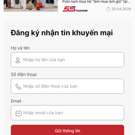
Polo nam mùa hè "làm mưa làm gió" tại
FASHION 2026
hệ thống 5S Fashion mà bất kỳ quý ông
25.04.2026
nào cũng nên sở hữu trong tủ đồ mùa hè
này
Đăng ký nhận tin khuyến mại
Họ và tên
Số điện thoại
Email
Gửi thông tin