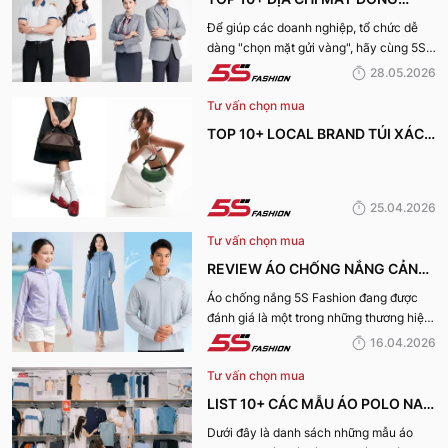
PHỤC CÔNG TY ĐẸP, UY TÍN
Để giúp các doanh nghiệp, tổ chức dễ
dàng "chọn mặt gửi vàng", hãy cùng 5S
NHẤT HIỆN NAY
Fashion tìm hiểu những địa chỉ may đồng
28.05.2026
phục công ty uy tín, chất lượng và nhận
Tư vấn chọn mua
được nhiều đánh giá tích cực nhất hiện
nay.
TOP 10+ LOCAL BRAND TÚI XÁCH
KHIẾN CHỊ EM MÊ MẨN TRONG
MÙA HÈ 2026
25.04.2026
Tư vấn chọn mua
REVIEW ÁO CHỐNG NẮNG CẢN
TIA UV, CHỐNG NẮNG TỐT NHẤT
Áo chống nắng 5S Fashion đang được
đánh giá là một trong những thương hiệu
CỦA 5S FASHION 2026
áo đáng mua hàng đầu hiện nay. Vậy
16.04.2026
mẫu áo này có gì? Vì sao lại được đánh
Tư vấn chọn mua
giá tích cực đến vậy? Cùng đi hết bài
viết nhé!
LIST 10+ CÁC MẪU ÁO POLO NAM
MÙA HÈ BÁN CHẠY NHẤT CỦA 5S
Dưới đây là danh sách những mẫu áo