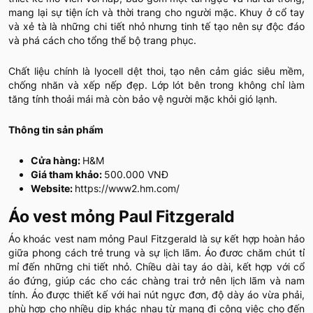
mang lại sự tiện ích và thời trang cho người mặc. Khuy ở cổ tay
và xẻ tà là những chi tiết nhỏ nhưng tinh tế tạo nên sự độc đáo
và phá cách cho tổng thể bộ trang phục.
Chất liệu chính là lyocell dệt thoi, tạo nên cảm giác siêu mềm,
chống nhăn và xếp nếp đẹp. Lớp lót bên trong không chỉ làm
tăng tính thoải mái mà còn bảo vệ người mặc khỏi gió lạnh.
Thông tin sản phẩm
Cửa hàng:
H&M
Giá tham khảo:
500.000 VNĐ
Website:
https://www2.hm.com/
Áo vest mỏng Paul Fitzgerald
Áo khoác vest nam mỏng Paul Fitzgerald là sự kết hợp hoàn hảo
giữa phong cách trẻ trung và sự lịch lãm. Áo đươc chăm chút tỉ
mỉ đến những chi tiết nhỏ. Chiều dài tay áo dài, kết hợp với cổ
áo đứng, giúp các cho các chàng trai trở nên lịch lãm và nam
tính. Áo được thiết kế với hai nút ngực đơn, độ dày áo vừa phải,
phù hợp cho nhiều dịp khác nhau từ mang đi công việc cho đến