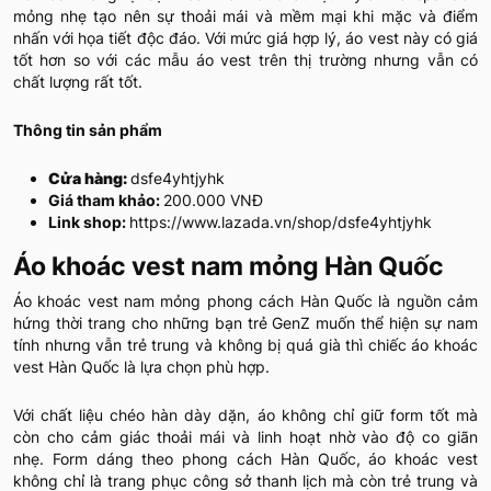
mỏng nhẹ tạo nên sự thoải mái và mềm mại khi mặc và điểm
nhấn với họa tiết độc đáo. Với mức giá hợp lý, áo vest này có giá
tốt hơn so với các mẫu áo vest trên thị trường nhưng vẫn có
chất lượng rất tốt.
Thông tin sản phẩm
Cửa hàng:
dsfe4yhtjyhk
Giá tham khảo:
200.000 VNĐ
Link shop:
https://www.lazada.vn/shop/dsfe4yhtjyhk
Áo khoác vest nam mỏng Hàn Quốc
Áo khoác vest nam mỏng phong cách Hàn Quốc là nguồn cảm
hứng thời trang cho những bạn trẻ GenZ muốn thể hiện sự nam
tính nhưng vẫn trẻ trung và không bị quá già thì chiếc áo khoác
vest Hàn Quốc là lựa chọn phù hợp.
Với chất liệu chéo hàn dày dặn, áo không chỉ giữ form tốt mà
còn cho cảm giác thoải mái và linh hoạt nhờ vào độ co giãn
nhẹ. Form dáng theo phong cách Hàn Quốc, áo khoác vest
không chỉ là trang phục công sở thanh lịch mà còn trẻ trung và