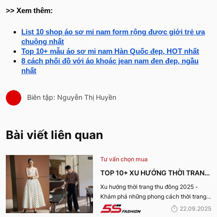
>> Xem thêm:
List 10 shop áo sơ mi nam form rộng được giới trẻ ưa
chuộng nhất
Top 10+ mẫu áo sơ mi nam Hàn Quốc đẹp, HOT nhất
8 cách phối đồ với áo khoác jean nam đen đẹp, ngầu
nhất
Biên tập: Nguyễn Thị Huyền
Bài viết liên quan
Tư vấn chọn mua
TOP 10+ XU HƯỚNG THỜI TRANG
THU ĐÔNG 2025 TRENDY, GÂY
Xu hướng thời trang thu đông 2025 -
Khám phá những phong cách thời trang
BÃO
“làm mưa làm gió” từ sàn runway đến
22.09.2025
cuộc sống hàng ngày.