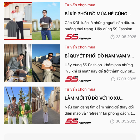
Tư vấn chọn mua
BÍ KÍP PHỐI ĐỒ MÙA HÈ CÙNG
KOL 5S FASHION: STYLE THU HÚT
Các KOL luôn là những người dẫn đầu xu
hướng thời trang. Hãy cùng 5S Fashion
CHO MỌI CHÀNG TRAI
điểm qua những bí kíp phối đồ mùa hè
23.05.2025
cùng KOL “bao chất, bao ngầu” nhé!
Tư vấn chọn mua
BÍ QUYẾT PHỐI ĐỒ NAM VẠM VỠ
ĐẸP, THU HÚT PHÁI NỮ
Hãy cùng 5S Fashion khám phá những
"vũ khí bí mật" này để trở thành quý ông
thu hút nhờ “tận dụng” triệt để những ưu
17.03.2025
điếm sở hữu thân hình vạm vỡ của mình
Tư vấn chọn mua
nhé:
LÀM MỚI TỦ ĐỒ VỚI 10 XU
HƯỚNG THỜI TRANG HOT NHẤT
Nếu bạn đang tìm cảm hứng để thay đổi
diện mạo và “refresh” lại phong cách, thì
MÙA HÈ 2025
10 xu hướng thời trang Hè 2025 này
30.05.2025
chính là gợi ý hoàn hảo. Cùng 5S
Fashion khám phá xem có gì mới mẻ để
bạn sắm sửa và diện ngay trong mùa hè