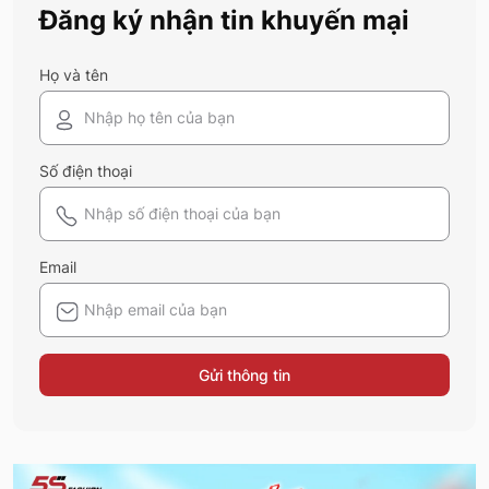
Đăng ký nhận tin khuyến mại
năm nay nhé!
Họ và tên
Số điện thoại
Email
Gửi thông tin