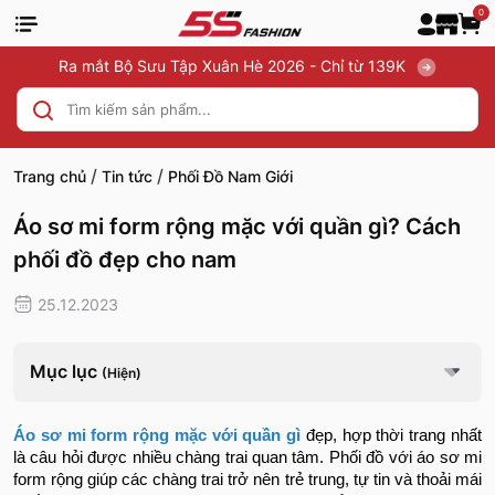
0
Ra mắt Bộ Sưu Tập Xuân Hè 2026 - Chỉ từ 139K
/
/
Trang chủ
Tin tức
Phối Đồ Nam Giới
Áo sơ mi form rộng mặc với quần gì? Cách
phối đồ đẹp cho nam
25.12.2023
Mục lục
(Hiện)
Áo sơ mi form rộng mặc với quần gì
đẹp, hợp thời trang nhất
là câu hỏi được nhiều chàng trai quan tâm. Phối đồ với áo sơ mi
form rộng giúp các chàng trai trở nên trẻ trung, tự tin và thoải mái