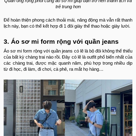
Quần ông rộng phối cùng áo sơ mi giúp bạn trở nên thanh lịch và
trẻ trung hơn
Để hoàn thiện phong cách thoải mái, năng động mà vẫn rất thanh
lịch này, bạn có thể kết hợp đi 1 đôi giày thể thao hoặc giày lười.
3. Áo sơ mi form rộng với quần jeans
Áo sơ mi form rộng với quần jeans có lẽ là bộ đôi không thể thiếu
của bất kỳ chàng trai nào rồi. Đây có lẽ là outfit phổ biến nhất của
các chàng trai, được mặc quanh năm, phù hợp trong nhiều dịp
từ đi học, đi làm, đi chơi, cà phê, ra mắt họ hàng…