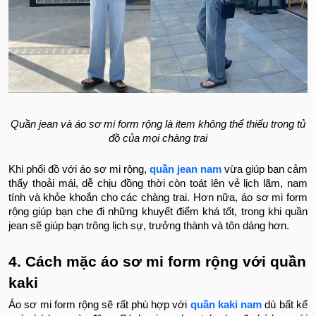
Quần jean và áo sơ mi form rộng là item không thể thiếu trong tủ
đồ của mọi chàng trai
Khi phối đồ với áo sơ mi rộng,
quần jean nam
vừa giúp bạn cảm
thấy thoải mái, dễ chịu đồng thời còn toát lên vẻ lịch lãm, nam
tính và khỏe khoắn cho các chàng trai. Hơn nữa, áo sơ mi form
rộng giúp bạn che đi những khuyết điểm khá tốt, trong khi quần
jean sẽ giúp bạn trông lịch sự, trưởng thành và tôn dáng hơn.
4. Cách mặc áo sơ mi form rộng với quần
kaki
Áo sơ mi form rộng sẽ rất phù hợp với
quần kaki nam
dù bất kể