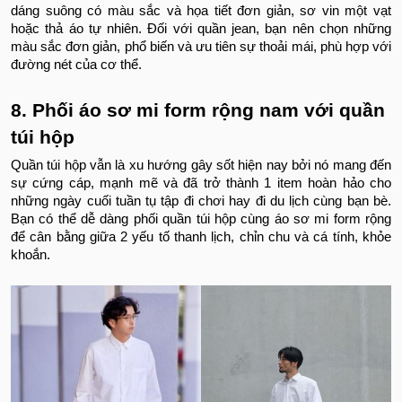
dáng suông có màu sắc và họa tiết đơn giản, sơ vin một vạt
hoặc thả áo tự nhiên. Đối với quần jean, bạn nên chọn những
màu sắc đơn giản, phổ biến và ưu tiên sự thoải mái, phù hợp với
đường nét của cơ thể.
8. Phối áo sơ mi form rộng nam với quần
túi hộp
Quần túi hộp vẫn là xu hướng gây sốt hiện nay bởi nó mang đến
sự cứng cáp, mạnh mẽ và đã trở thành 1 item hoàn hảo cho
những ngày cuối tuần tụ tập đi chơi hay đi du lịch cùng bạn bè.
Bạn có thể dễ dàng phối quần túi hộp cùng áo sơ mi form rộng
để cân bằng giữa 2 yếu tố thanh lịch, chỉn chu và cá tính, khỏe
khoắn.