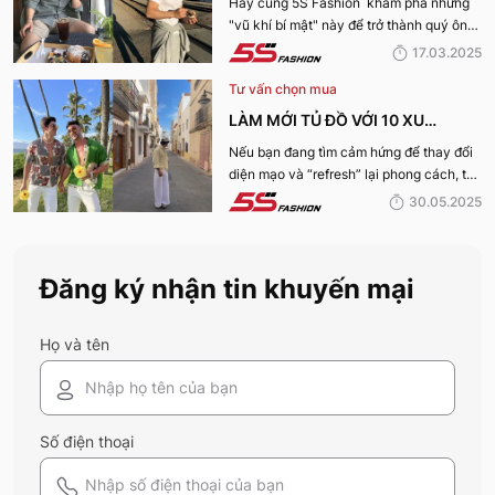
ĐẸP, THU HÚT PHÁI NỮ
Hãy cùng 5S Fashion khám phá những
"vũ khí bí mật" này để trở thành quý ông
thu hút nhờ “tận dụng” triệt để những ưu
17.03.2025
điếm sở hữu thân hình vạm vỡ của mình
Tư vấn chọn mua
nhé:
LÀM MỚI TỦ ĐỒ VỚI 10 XU
HƯỚNG THỜI TRANG HOT NHẤT
Nếu bạn đang tìm cảm hứng để thay đổi
diện mạo và “refresh” lại phong cách, thì
MÙA HÈ 2025
10 xu hướng thời trang Hè 2025 này
30.05.2025
chính là gợi ý hoàn hảo. Cùng 5S
Fashion khám phá xem có gì mới mẻ để
bạn sắm sửa và diện ngay trong mùa hè
Đăng ký nhận tin khuyến mại
năm nay nhé!
Họ và tên
Số điện thoại