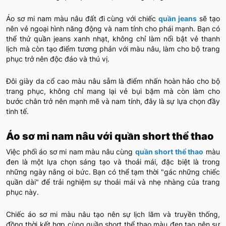
Áo sơ mi nam màu nâu đất đi cùng với chiếc
quần jeans
sẽ tạo
nên vẻ ngoại hình năng động và nam tính cho phái mạnh. Bạn có
thể thử quần jeans xanh nhạt, không chỉ làm nổi bật vẻ thanh
lịch mà còn tạo điểm tương phản với màu nâu, làm cho bộ trang
phục trở nên độc đáo và thú vị.
Đôi giày da cổ cao màu nâu sẫm là điểm nhấn hoàn hảo cho bộ
trang phục, không chỉ mang lại vẻ bụi bặm mà còn làm cho
bước chân trở nên mạnh mẽ và nam tính, đây là sự lựa chọn đầy
tinh tế.
Áo sơ mi nam nâu với quần short thể thao
Việc phối áo sơ mi nam màu nâu cùng
quần short thể thao
màu
đen là một lựa chọn sáng tạo và thoải mái, đặc biệt là trong
những ngày nắng oi bức. Bạn có thể tạm thời "gác những chiếc
quần dài" để trải nghiệm sự thoải mái và nhẹ nhàng của trang
phục này.
Chiếc áo sơ mi màu nâu tạo nên sự lịch lãm và truyền thống,
đồng thời kết hợp cùng quần short thể thao màu đen tạo nên sự