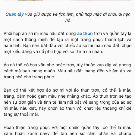
Quần tây
vừa giữ được vẻ lịch lãm, phù hợp mặc đi chơi, đi hẹn
hò
Phối hợp áo sơ mi màu nâu đất cùng
áo thun
trơn và quần tây là
một cách thông minh để tạo ra một trang phục thanh lịch và
nam tính. Bạn nên bắt đầu với chiếc áo sơ mi màu nâu đất, chọn
một kiểu dáng và cổ phù hợp với sở thích cá nhân.
Áo có thể có hoa văn nhẹ hoặc trơn, tùy thuộc vào dịp và phong
cách mà bạn mong muốn. Màu nâu đất mang đến vẻ ấm áp và
trang nhã cho trang phục.
Bạn có thể kết hợp áo sơ mi với áo thun trơn, có thể là màu
trắng, xám hoặc gam màu nhẹ nhàng khác. Áo thun trơn sẽ tạo
nên sự đơn giản và tinh tế, làm nổi bật vẻ sang trọng của áo sơ
mi màu nâu đất, hãy chọn áo thun với chất liệu thoáng khí để
tăng sự thoải mái.
Hoàn thiện trang phục với một chiếc quần tây, có thể là màu
xám hoặc xanh navy để tạo nên sự chín chắn và chững