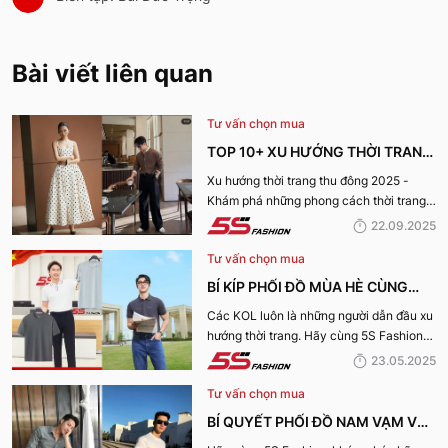
Bài viết liên quan
Tư vấn chọn mua
TOP 10+ XU HƯỚNG THỜI TRANG
THU ĐÔNG 2025 TRENDY, GÂY
Xu hướng thời trang thu đông 2025 -
Khám phá những phong cách thời trang
BÃO
“làm mưa làm gió” từ sàn runway đến
22.09.2025
cuộc sống hàng ngày.
Tư vấn chọn mua
BÍ KÍP PHỐI ĐỒ MÙA HÈ CÙNG
KOL 5S FASHION: STYLE THU HÚT
Các KOL luôn là những người dẫn đầu xu
hướng thời trang. Hãy cùng 5S Fashion
CHO MỌI CHÀNG TRAI
điểm qua những bí kíp phối đồ mùa hè
23.05.2025
cùng KOL “bao chất, bao ngầu” nhé!
Tư vấn chọn mua
BÍ QUYẾT PHỐI ĐỒ NAM VẠM VỠ