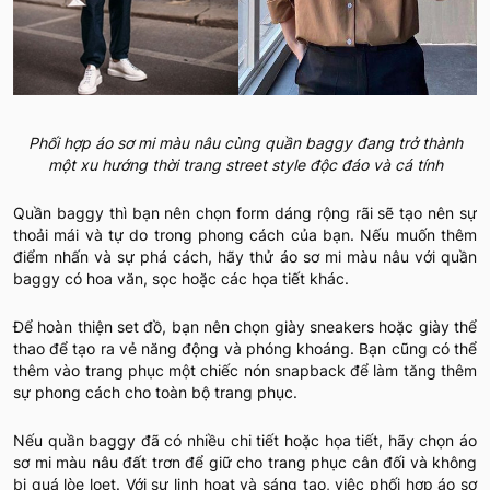
Phối hợp áo sơ mi màu nâu cùng quần baggy đang trở thành
một xu hướng thời trang street style độc đáo và cá tính
Quần baggy thì bạn nên chọn form dáng rộng rãi sẽ tạo nên sự
thoải mái và tự do trong phong cách của bạn. Nếu muốn thêm
điểm nhấn và sự phá cách, hãy thử áo sơ mi màu nâu với quần
baggy có hoa văn, sọc hoặc các họa tiết khác.
Để hoàn thiện set đồ, bạn nên chọn giày sneakers hoặc giày thể
thao để tạo ra vẻ năng động và phóng khoáng. Bạn cũng có thể
thêm vào trang phục một chiếc nón snapback để làm tăng thêm
sự phong cách cho toàn bộ trang phục.
Nếu quần baggy đã có nhiều chi tiết hoặc họa tiết, hãy chọn áo
sơ mi màu nâu đất trơn để giữ cho trang phục cân đối và không
bị quá lòe loẹt. Với sự linh hoạt và sáng tạo, việc phối hợp áo sơ