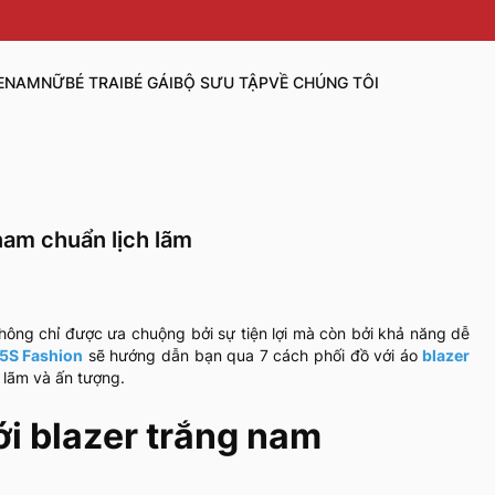
E
NAM
NỮ
BÉ TRAI
BÉ GÁI
BỘ SƯU TẬP
VỀ CHÚNG TÔI
 nam chuẩn lịch lãm
không chỉ được ưa chuộng bởi sự tiện lợi mà còn bởi khả năng dễ
5S Fashion
sẽ hướng dẫn bạn qua 7 cách phối đồ với áo
blazer
 lãm và ấn tượng.
ới blazer trắng nam