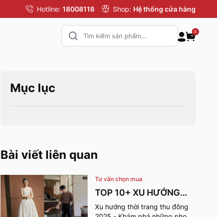
Hotline:
18008118
Shop:
Hệ thống cửa hàng
0
Mục lục
Bài viết liên quan
Tư vấn chọn mua
TOP 10+ XU HƯỚNG
THỜI TRANG THU
Xu hướng thời trang thu đông
2025 - Khám phá những phong