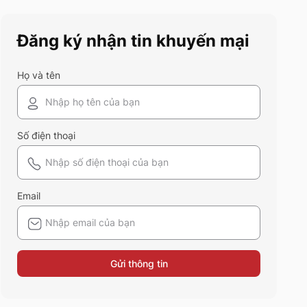
này chính là gợi ý hoàn hảo.
Cùng 5S Fashion khám phá
Đăng ký nhận tin khuyến mại
xem có gì mới mẻ để bạn sắm
sửa và diện ngay trong mùa hè
năm nay nhé!
Họ và tên
Số điện thoại
Email
Gửi thông tin