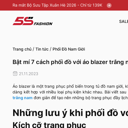
Ra mắt Bộ Sưu Tập Xuân Hè 2026 - Chỉ từ 139K
SAL
/
/
Trang chủ
Tin tức
Phối Đồ Nam Giới
Bật mí 7 cách phối đồ với áo blazer trắng
21.11.2023
Áo blazer là một trang phục phổ biến trong tủ đồ nam giới, 
dàng kết hợp với nhiều loại phụ kiện khác nhau. Bài viết sau
trắng nam
đơn giản để tạo nên những bộ trang phục đầy lịch
Những lưu ý khi phối đồ v
Kích cỡ trang phục