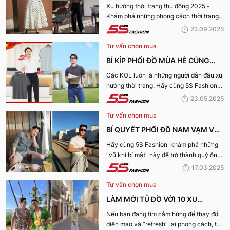
THU ĐÔNG 2025 TRENDY, GÂY
Xu hướng thời trang thu đông 2025 -
Khám phá những phong cách thời trang
BÃO
“làm mưa làm gió” từ sàn runway đến
22.09.2025
cuộc sống hàng ngày.
Tư vấn chọn mua
BÍ KÍP PHỐI ĐỒ MÙA HÈ CÙNG
KOL 5S FASHION: STYLE THU HÚT
Các KOL luôn là những người dẫn đầu xu
hướng thời trang. Hãy cùng 5S Fashion
CHO MỌI CHÀNG TRAI
điểm qua những bí kíp phối đồ mùa hè
23.05.2025
cùng KOL “bao chất, bao ngầu” nhé!
Tư vấn chọn mua
BÍ QUYẾT PHỐI ĐỒ NAM VẠM VỠ
ĐẸP, THU HÚT PHÁI NỮ
Hãy cùng 5S Fashion khám phá những
"vũ khí bí mật" này để trở thành quý ông
thu hút nhờ “tận dụng” triệt để những ưu
17.03.2025
điếm sở hữu thân hình vạm vỡ của mình
Tư vấn chọn mua
nhé:
LÀM MỚI TỦ ĐỒ VỚI 10 XU
HƯỚNG THỜI TRANG HOT NHẤT
Nếu bạn đang tìm cảm hứng để thay đổi
diện mạo và “refresh” lại phong cách, thì
MÙA HÈ 2025