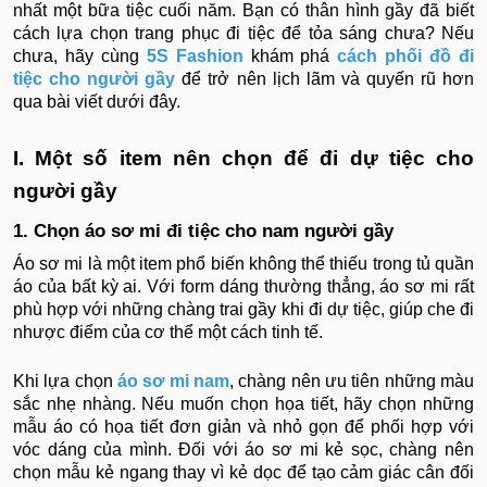
nhất một bữa tiệc cuối năm. Bạn có thân hình gầy đã biết
cách lựa chọn trang phục đi tiệc để tỏa sáng chưa? Nếu
chưa, hãy cùng
5S Fashion
khám phá
cách phối đồ đi
tiệc cho người gầy
để trở nên lịch lãm và quyến rũ hơn
qua bài viết dưới đây.
I. Một số item nên chọn để đi dự tiệc cho
người gầy
1. Chọn áo sơ mi đi tiệc cho nam người gầy
Áo sơ mi là một item phổ biến không thể thiếu trong tủ quần
áo của bất kỳ ai. Với form dáng thường thẳng, áo sơ mi rất
phù hợp với những chàng trai gầy khi đi dự tiệc, giúp che đi
nhược điểm của cơ thể một cách tinh tế.
Khi lựa chọn
áo sơ mi nam
, chàng nên ưu tiên những màu
sắc nhẹ nhàng. Nếu muốn chọn họa tiết, hãy chọn những
mẫu áo có họa tiết đơn giản và nhỏ gọn để phối hợp với
vóc dáng của mình. Đối với áo sơ mi kẻ sọc, chàng nên
chọn mẫu kẻ ngang thay vì kẻ dọc để tạo cảm giác cân đối