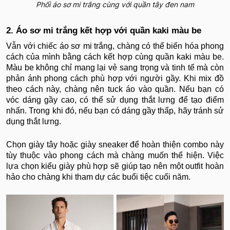
Phối áo sơ mi trắng cùng với quần tây đen nam
2. Áo sơ mi trắng kết hợp với quần kaki màu be
Vẫn với chiếc áo sơ mi trắng, chàng có thể biến hóa phong
cách của mình bằng cách kết hợp cùng quần kaki màu be.
Màu be không chỉ mang lại vẻ sang trọng và tinh tế mà còn
phản ánh phong cách phù hợp với người gầy. Khi mix đồ
theo cách này, chàng nên tuck áo vào quần. Nếu bạn có
vóc dáng gầy cao, có thể sử dụng thắt lưng để tạo điểm
nhấn. Trong khi đó, nếu bạn có dáng gầy thấp, hãy tránh sử
dụng thắt lưng.
Chọn giày tây hoặc giày sneaker để hoàn thiện combo này
tùy thuộc vào phong cách mà chàng muốn thể hiện. Việc
lựa chọn kiểu giày phù hợp sẽ giúp tạo nên một outfit hoàn
hảo cho chàng khi tham dự các buổi tiệc cuối năm.