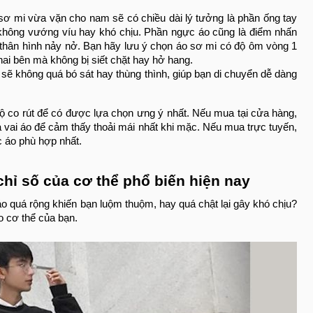
sơ mi vừa vặn cho nam sẽ có chiều dài lý tưởng là phần ống tay
không vướng víu hay khó chịu. Phần ngực áo cũng là điểm nhấn
 thân hình nảy nở. Bạn hãy lưu ý chọn áo sơ mi có độ ôm vòng 1
hai bên mà không bị siết chặt hay hở hang.
sẽ không quá bó sát hay thùng thình, giúp bạn di chuyển dễ dàng
 độ co rút để có được lựa chọn ưng ý nhất. Nếu mua tại cửa hàng,
và vai áo để cảm thấy thoải mái nhất khi mặc. Nếu mua trực tuyến,
c áo phù hợp nhất.
hỉ số của cơ thể phổ biến hiện nay
o quá rộng khiến bạn luộm thuộm, hay quá chật lại gây khó chịu?
o cơ thể của bạn.