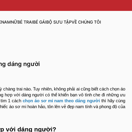
E
NAM
NỮ
BÉ TRAI
BÉ GÁI
BỘ SƯU TẬP
VỀ CHÚNG TÔI
ừng dáng người
kỳ chàng trai nào. Tuy nhiên, không phải ai cũng biết cách chọn áo
g hợp với dáng người có thể khiến bạn vô tình che đi những ưu
 tìm 1 cách
chọn áo sơ mi nam theo dáng người
thì hãy cùng
iếc áo sơ mi hoàn hảo, tôn lên vẻ đẹp nam tính và phong độ của
ợp với dáng người?