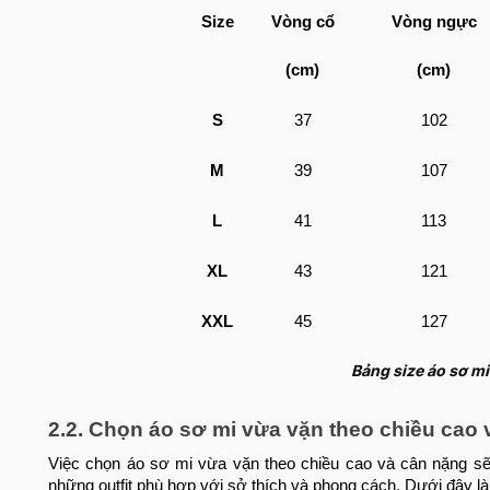
Size
Vòng cổ
Vòng ngực
(cm)
(cm)
S
37
102
M
39
107
L
41
113
XL
43
121
XXL
45
127
Bảng size áo sơ m
2.2. Chọn áo sơ mi vừa vặn theo chiều cao
Việc chọn áo sơ mi vừa vặn theo chiều cao và cân nặng s
những outfit phù hợp với sở thích và phong cách. Dưới đây l