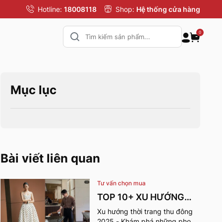
Hotline:
18008118
Shop:
Hệ thống cửa hàng
0
Mục lục
Bài viết liên quan
Tư vấn chọn mua
TOP 10+ XU HƯỚNG
THỜI TRANG THU
Xu hướng thời trang thu đông
2025 - Khám phá những phong