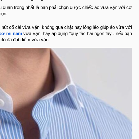
ều quan trọng nhất là bạn phải chọn được chiếc áo vừa vặn với cơ
họn:
nút cổ cài vừa vặn, không quá chật hay lỏng lẻo giúp áo vừa với
sơ mi nam
vừa vặn, hãy áp dụng "quy tắc hai ngón tay": nếu bạn
o đó đã đạt điểm vừa vặn.