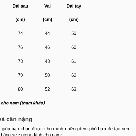
Dài sau
Vai
Dài tay
(cm)
(cm)
(cm)
74
44
59
76
46
60
78
48
61
79
50
62
80
52
63
i cho nam (tham khảo)
 và cân nặng
ẽ giúp bạn chọn được cho mình những item phù hợp để tạo nên
à bảng size gợi ý dành cho nam: