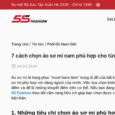
Ra mắt Bộ Sưu Tập Xuân Hè 2026 - Chỉ từ 139K
SAL
/
/
Trang chủ
Tin tức
Phối Đồ Nam Giới
7 cách chọn áo sơ mi nam phù hợp cho t
04.03.2024
Áo sơ mi
là trang phục "must-have item" trong tủ đồ của bất 
sơ mi phù hợp với dáng người của mình. Việc lựa chọn khôn
điểm và để lộ những khuyết điểm trên cơ thể. Nếu bạn đang
5S Fashion
theo dõi cẩm nang hữu ích giúp bạn chọn được ch
bản thân.
1. Những tiêu chí chọn áo sơ mi phù h