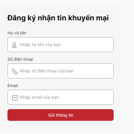
này chính là gợi ý hoàn hảo.
Cùng 5S Fashion khám phá
Đăng ký nhận tin khuyến mại
xem có gì mới mẻ để bạn sắm
sửa và diện ngay trong mùa hè
năm nay nhé!
Họ và tên
Số điện thoại
Email
Gửi thông tin