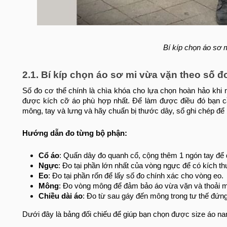
Bí kíp chọn áo sơ 
2.1. Bí kíp chọn áo sơ mi vừa vặn theo số đ
Số đo cơ thể chính là chìa khóa cho lựa chọn hoàn hảo khi
được kích cỡ áo phù hợp nhất. Để làm được điều đó bạn cầ
mông, tay và lưng và hãy chuẩn bị thước dây, sổ ghi chép để l
Hướng dẫn đo từng bộ phận:
Cổ áo
: Quấn dây đo quanh cổ, cộng thêm 1 ngón tay để 
Ngực
: Đo tại phần lớn nhất của vòng ngực để có kích t
Eo
: Đo tại phần rốn để lấy số đo chính xác cho vòng eo.
Mông
: Đo vòng mông để đảm bảo áo vừa vặn và thoải m
Chiều dài áo
: Đo từ sau gáy đến mông trong tư thế đứng
Dưới đây là bảng đối chiếu để giúp bạn chọn được size áo n