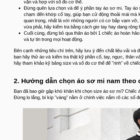
vặn và hợp với số đo cơ thể.
Đừng quên lựa chọn và để ý phần tay áo sơ mi. Tay áo 
chạm đến khớp cổ tay, giúp bạn cử động thoải mái mà 
quan trọng, nhất là với những người có cơ bắp vạm vỡ,
vừa phải, hãy kiểm tra bằng cách giơ tay hay dang rộng 
Cuối cùng, đừng bỏ qua thân áo bởi 1 chiếc áo hoàn hảo 
và tự tin trong mọi hoạt động.
Bên cạnh những tiêu chí trên, hãy lưu ý đến chất liệu vải và
bạn hãy thử áo và kiểm tra thật kỹ phần cổ, tay, ngực, thân 
hãy tham khảo kỹ bảng size và số đo cơ thể để "rinh" về chiế
2. Hướng dẫn chọn áo sơ mi nam theo c
Bạn đã bao giờ gặp khó khăn khi chọn size áo sơ mi? Chiếc á
Đừng lo lắng, bí kíp "vàng" nằm ở chính việc nắm rõ các số đ