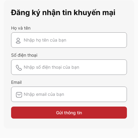
nào cũng nên sở hữu trong tủ đồ mùa hè
này
Đăng ký nhận tin khuyến mại
Họ và tên
Số điện thoại
Email
Gửi thông tin