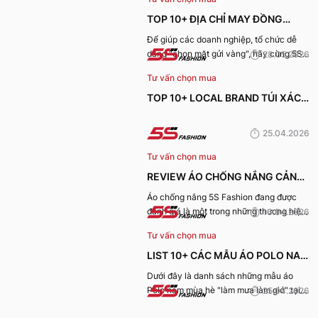
TOP 10+ ĐỊA CHỈ MAY ĐỒNG
PHỤC CÔNG TY ĐẸP, UY TÍN
Để giúp các doanh nghiệp, tổ chức dễ
dàng "chọn mặt gửi vàng", hãy cùng 5S
28.05.2026
NHẤT HIỆN NAY
Fashion tìm hiểu những địa chỉ may đồng
Tư vấn chọn mua
phục công ty uy tín, chất lượng và nhận
được nhiều đánh giá tích cực nhất hiện
TOP 10+ LOCAL BRAND TÚI XÁCH
nay.
KHIẾN CHỊ EM MÊ MẨN TRONG
25.04.2026
MÙA HÈ 2026
Tư vấn chọn mua
REVIEW ÁO CHỐNG NẮNG CẢN
TIA UV, CHỐNG NẮNG TỐT NHẤT
Áo chống nắng 5S Fashion đang được
đánh giá là một trong những thương hiệu
16.04.2026
CỦA 5S FASHION 2026
áo đáng mua hàng đầu hiện nay. Vậy
Tư vấn chọn mua
mẫu áo này có gì? Vì sao lại được đánh
giá tích cực đến vậy? Cùng đi hết bài
LIST 10+ CÁC MẪU ÁO POLO NAM
viết nhé!
MÙA HÈ BÁN CHẠY NHẤT CỦA 5S
Dưới đây là danh sách những mẫu áo
Polo nam mùa hè "làm mưa làm gió" tại
25.04.2026
FASHION 2026
hệ thống 5S Fashion mà bất kỳ quý ông