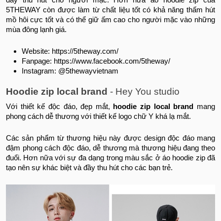
đầy thu hút cho người mặc. Hơn nữa áo hoodie zip của
5THEWAY còn được làm từ chất liệu tốt có khả năng thấm hút
mồ hôi cực tốt và có thể giữ ấm cao cho người mặc vào những
mùa đông lạnh giá.
Website: https://5theway.com/
Fanpage: https://www.facebook.com/5theway/
Instagram: @5thewayvietnam
Hoodie zip local brand
- Hey You studio
Với thiết kế độc đáo, đẹp mắt,
hoodie zip local brand
mang
phong cách dễ thương với thiết kế logo chữ Y khá lạ mắt.
Các sản phẩm từ thương hiệu này được design độc đáo mang
đậm phong cách độc đáo, dễ thương mà thương hiệu đang theo
đuổi. Hơn nữa với sự đa dạng trong màu sắc ở áo hoodie zip đã
tạo nên sự khác biệt và đầy thu hút cho các bạn trẻ.