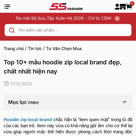
0
Ra mắt Bộ Sưu Tập Xuân Hè 2026 - Chỉ từ 139K
/
/
Trang chủ
Tin tức
Tư Vấn Chọn Mua
Top 10+ mẫu hoodie zip local brand đẹp,
chất nhất hiện nay
07.12.2023
Mục lục
(Hiện)
Hoodie zip local brand
chắc hẳn là “item quen mặt” trong tủ đồ
của các bạn trẻ. Item này vừa có khả năng giữ ấm cho cơ thể lại
vừa giúp người mặc thể hiện được phong cách thời trang độc