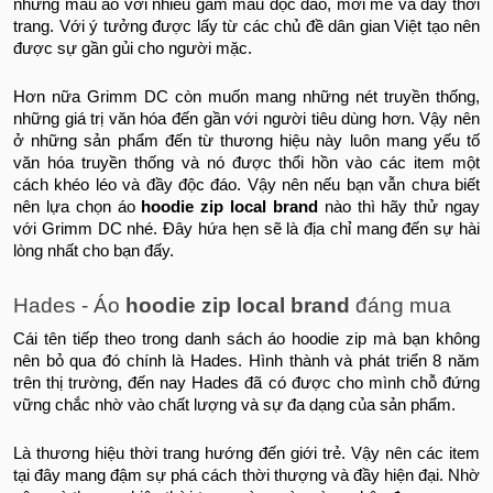
những mẫu áo với nhiều gam màu độc đáo, mới mẻ và đầy thời
trang. Với ý tưởng được lấy từ các chủ đề dân gian Việt tạo nên
được sự gần gủi cho người mặc.
Hơn nữa Grimm DC còn muốn mang những nét truyền thống,
những giá trị văn hóa đến gần với người tiêu dùng hơn. Vậy nên
ở những sản phẩm đến từ thương hiệu này luôn mang yếu tố
văn hóa truyền thống và nó được thổi hồn vào các item một
cách khéo léo và đầy độc đáo. Vậy nên nếu bạn vẫn chưa biết
nên lựa chọn áo
hoodie zip local brand
nào thì hãy thử ngay
với Grimm DC nhé. Đây hứa hẹn sẽ là địa chỉ mang đến sự hài
lòng nhất cho bạn đấy.
Hades - Áo
hoodie zip local brand
đáng mua
Cái tên tiếp theo trong danh sách áo hoodie zip mà bạn không
nên bỏ qua đó chính là Hades. Hình thành và phát triển 8 năm
trên thị trường, đến nay Hades đã có được cho mình chỗ đứng
vững chắc nhờ vào chất lượng và sự đa dạng của sản phẩm.
Là thương hiệu thời trang hướng đến giới trẻ. Vậy nên các item
tại đây mang đậm sự phá cách thời thượng và đầy hiện đại. Nhờ