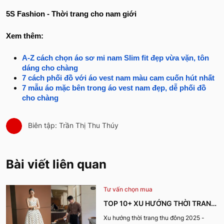
5S Fashion - Thời trang cho nam giới
Xem thêm:
A-Z cách chọn áo sơ mi nam Slim fit đẹp vừa vặn, tôn
dáng cho chàng
7 cách phối đồ với áo vest nam màu cam cuốn hút nhất
7 mẫu áo mặc bên trong áo vest nam đẹp, dễ phối đồ
cho chàng
Biên tập: Trần Thị Thu Thúy
Bài viết liên quan
Tư vấn chọn mua
TOP 10+ XU HƯỚNG THỜI TRANG
THU ĐÔNG 2025 TRENDY, GÂY
Xu hướng thời trang thu đông 2025 -