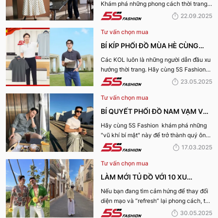
Khám phá những phong cách thời trang
BÃO
“làm mưa làm gió” từ sàn runway đến
22.09.2025
cuộc sống hàng ngày.
Tư vấn chọn mua
BÍ KÍP PHỐI ĐỒ MÙA HÈ CÙNG
KOL 5S FASHION: STYLE THU HÚT
Các KOL luôn là những người dẫn đầu xu
hướng thời trang. Hãy cùng 5S Fashion
CHO MỌI CHÀNG TRAI
điểm qua những bí kíp phối đồ mùa hè
23.05.2025
cùng KOL “bao chất, bao ngầu” nhé!
Tư vấn chọn mua
BÍ QUYẾT PHỐI ĐỒ NAM VẠM VỠ
ĐẸP, THU HÚT PHÁI NỮ
Hãy cùng 5S Fashion khám phá những
"vũ khí bí mật" này để trở thành quý ông
thu hút nhờ “tận dụng” triệt để những ưu
17.03.2025
điếm sở hữu thân hình vạm vỡ của mình
Tư vấn chọn mua
nhé:
LÀM MỚI TỦ ĐỒ VỚI 10 XU
HƯỚNG THỜI TRANG HOT NHẤT
Nếu bạn đang tìm cảm hứng để thay đổi
diện mạo và “refresh” lại phong cách, thì
MÙA HÈ 2025
10 xu hướng thời trang Hè 2025 này
30.05.2025