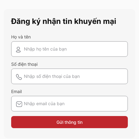
chính là gợi ý hoàn hảo. Cùng 5S
Fashion khám phá xem có gì mới mẻ để
bạn sắm sửa và diện ngay trong mùa hè
Đăng ký nhận tin khuyến mại
năm nay nhé!
Họ và tên
Số điện thoại
Email
Gửi thông tin