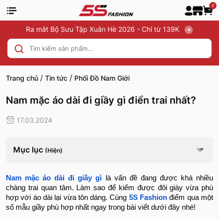
0
Ra mắt Bộ Sưu Tập Xuân Hè 2026 - Chỉ từ 139K
/
/
Trang chủ
Tin tức
Phối Đồ Nam Giới
Nam mặc áo dài đi giầy gì điển trai nhất?
17.03.2024
Mục lục
(Hiện)
Nam mặc áo dài đi giầy gì
là vấn đề đang được khá nhiều
chàng trai quan tâm. Làm sao để kiếm được đôi giày vừa phù
hợp với áo dài lại vừa tôn dáng. Cùng
5S Fashion
điểm qua một
số mẫu giầy phù hợp nhất ngay trong bài viết dưới đây nhé!