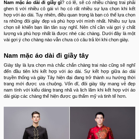
Nam mặc áo dài đi giầy gì
? có lẽ, sẽ có nhiều chàng trai phải
ghen tị với nhiều cô gái vì họ có rất nhiều sự lựa chọn khi kết
hợp với áo dài. Tuy nhiên, điều quan trọng là bạn có thể lựa chọn
ra những đôi giày đẹp và phù hợp với mình nhất. Nhiều sự lựa
chọn sẽ khiến bạn lăn tăn suy nghĩ. Nên chỉ cần vài gợi ý chất
lượng và phù hợp nhất là được nhé các chàng. Dưới đây là một
vài gợi ý cho chàng nào vẫn chưa có câu trả lời khi chọn giày.
Nam mặc áo dài đi giầy tây
Giày tây là lựa chọn mà chắc chắn chàng trai nào cũng sẽ nghĩ
đến đầu tiên khi kết hợp với áo dài. Sự kết hợp giữa áo dài
truyền thống và giày Tây hiện đại đang trở thành xu hướng thời
trang mới được ưa chuộng. Vốn dĩ, đôi giày tây mang vẻ đẹp
nam tính với kiểu dáng trang nhã và lịch lãm khi kết hợp với áo
dài giúp các chàng thể hiện được gu thẩm mỹ và tinh tế hơn.