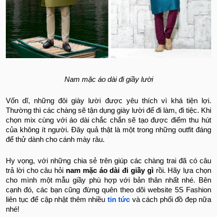
Nam mặc áo dài đi giầy lười
Vốn dĩ, những đôi giày lười được yêu thích vì khá tiện lợi.
Thường thì các chàng sẽ tận dụng giày lười để đi làm, đi tiệc. Khi
chọn mix cùng với áo dài chắc chắn sẽ tạo được điểm thu hút
của không ít người. Đây quả thật là một trong những outfit đáng
để thử dành cho cánh mày râu.
Hy vọng, với những chia sẻ trên giúp các chàng trai đã có câu
trả lời cho câu hỏi
nam mặc áo dài đi giầy gì
rồi. Hãy lựa chọn
cho mình một mẫu giầy phù hợp với bản thân nhất nhé. Bên
cạnh đó, các bạn cũng đừng quên theo dõi website 5S Fashion
liên tục để cập nhật thêm nhiều
tin tức
và cách phối đồ đẹp nữa
nhé!