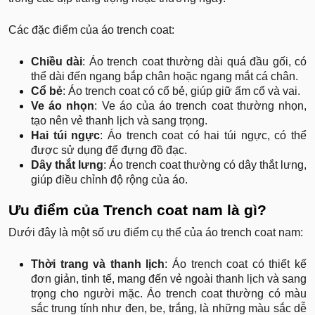
Các đặc điểm của áo trench coat:
Chiều dài
: Áo trench coat thường dài quá đầu gối, có
thể dài đến ngang bắp chân hoặc ngang mắt cá chân.
Cổ bẻ
: Áo trench coat có cổ bẻ, giúp giữ ấm cổ và vai.
Ve áo nhọn
: Ve áo của áo trench coat thường nhọn,
tạo nên vẻ thanh lịch và sang trọng.
Hai túi ngực
: Áo trench coat có hai túi ngực, có thể
được sử dụng để đựng đồ đạc.
Dây thắt lưng
: Áo trench coat thường có dây thắt lưng,
giúp điều chỉnh độ rộng của áo.
Ưu điểm của Trench coat nam là gì?
Dưới đây là một số ưu điểm cụ thể của áo trench coat nam:
Thời trang và thanh lịch
: Áo trench coat có thiết kế
đơn giản, tinh tế, mang đến vẻ ngoài thanh lịch và sang
trọng cho người mặc. Áo trench coat thường có màu
sắc trung tính như đen, be, trắng, là những màu sắc dễ