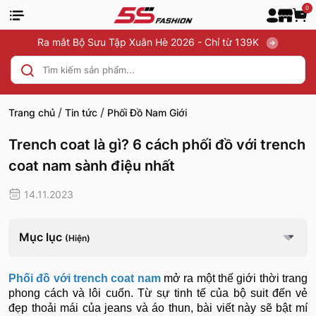
0
Ra mắt Bộ Sưu Tập Xuân Hè 2026 - Chỉ từ 139K
/
/
Trang chủ
Tin tức
Phối Đồ Nam Giới
Trench coat là gì? 6 cách phối đồ với trench
coat nam sành điệu nhất
14.11.2023
Mục lục
(Hiện)
Phối đồ với trench coat nam
mở ra một thế giới thời trang
phong cách và lôi cuốn. Từ sự tinh tế của bộ suit đến vẻ
đẹp thoải mái của jeans và áo thun, bài viết này sẽ bật mí