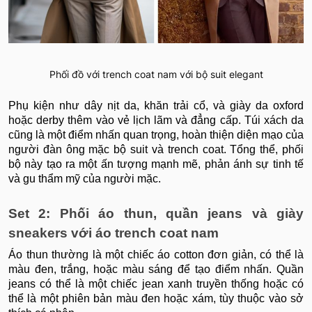
Phối đồ với trench coat nam với bộ suit elegant
Phụ kiện như dây nịt da, khăn trải cổ, và giày da oxford
hoặc derby thêm vào vẻ lịch lãm và đẳng cấp. Túi xách da
cũng là một điểm nhấn quan trọng, hoàn thiện diện mạo của
người đàn ông mặc bộ suit và trench coat. Tổng thể, phối
bộ này tạo ra một ấn tượng mạnh mẽ, phản ánh sự tinh tế
và gu thẩm mỹ của người mặc.
Set 2: Phối áo thun, quần jeans và giày
sneakers với áo trench coat nam
Áo thun thường là một chiếc áo cotton đơn giản, có thể là
màu đen, trắng, hoặc màu sáng để tạo điểm nhấn. Quần
jeans có thể là một chiếc jean xanh truyền thống hoặc có
thể là một phiên bản màu đen hoặc xám, tùy thuộc vào sở