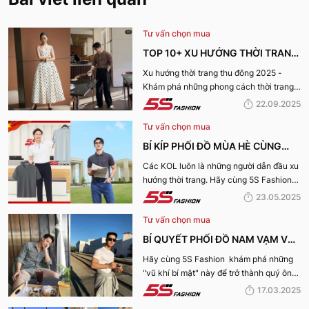
Tư vấn chọn mua
TOP 10+ XU HƯỚNG THỜI TRANG
THU ĐÔNG 2025 TRENDY, GÂY
Xu hướng thời trang thu đông 2025 -
Khám phá những phong cách thời trang
BÃO
“làm mưa làm gió” từ sàn runway đến
22.09.2025
cuộc sống hàng ngày.
Tư vấn chọn mua
BÍ KÍP PHỐI ĐỒ MÙA HÈ CÙNG
KOL 5S FASHION: STYLE THU HÚT
Các KOL luôn là những người dẫn đầu xu
hướng thời trang. Hãy cùng 5S Fashion
CHO MỌI CHÀNG TRAI
điểm qua những bí kíp phối đồ mùa hè
23.05.2025
cùng KOL “bao chất, bao ngầu” nhé!
Tư vấn chọn mua
BÍ QUYẾT PHỐI ĐỒ NAM VẠM VỠ
ĐẸP, THU HÚT PHÁI NỮ
Hãy cùng 5S Fashion khám phá những
"vũ khí bí mật" này để trở thành quý ông
thu hút nhờ “tận dụng” triệt để những ưu
17.03.2025
điếm sở hữu thân hình vạm vỡ của mình