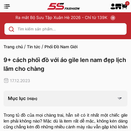
0
Ra mắt Bộ Sưu Tập Xuân Hè 2026 - Chỉ từ 139K
/
/
Trang chủ
Tin tức
Phối Đồ Nam Giới
9+ cách phối đồ với áo gile len nam đẹp lịch
lãm cho chàng
17.12.2023
Mục lục
(Hiện)
Trong tủ đồ của mọi chàng trai, hẳn sẽ có ít nhất một chiếc gile
len phải không nào? Mặc dù là item rất dễ mặc, không kén dáng
cũng chẳng kén đồ những nhiều cánh mày râu vẫn gặp khó khăn