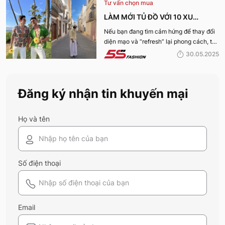
Tư vấn chọn mua
nhé:
LÀM MỚI TỦ ĐỒ VỚI 10 XU
HƯỚNG THỜI TRANG HOT NHẤT
Nếu bạn đang tìm cảm hứng để thay đổi
diện mạo và “refresh” lại phong cách, thì
MÙA HÈ 2025
10 xu hướng thời trang Hè 2025 này
30.05.2025
chính là gợi ý hoàn hảo. Cùng 5S
Fashion khám phá xem có gì mới mẻ để
bạn sắm sửa và diện ngay trong mùa hè
Đăng ký nhận tin khuyến mại
năm nay nhé!
Họ và tên
Số điện thoại
Email