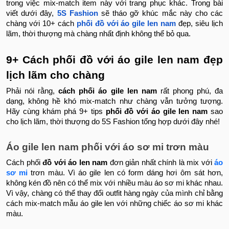
trong việc mix-match item này với trang phục khác. Trong bài
viết dưới đây,
5S Fashion
sẽ tháo gỡ khúc mắc này cho các
chàng với 10+ cách
phối đồ với áo gile len nam
đẹp, siêu lịch
lãm, thời thượng mà chàng nhất định không thể bỏ qua.
9+ Cách phối đồ với áo gile len nam đẹp
lịch lãm cho chàng
Phải nói rằng,
cách phối áo gile len nam
rất phong phú, đa
dạng, không hề khó mix-match như chàng vẫn tưởng tượng.
Hãy cùng khám phá 9+ tips
phối đồ với áo gile len nam
sao
cho lịch lãm, thời thượng do 5S Fashion tổng hợp dưới đây nhé!
Áo gile len nam phối với áo sơ mi trơn màu
Cách phối
đồ với áo len nam
đơn giản nhất chính là mix với
áo
sơ mi
trơn màu. Vì áo gile len có form dáng hơi ôm sát hơn,
không kén đồ nên có thể mix với nhiều màu áo sơ mi khác nhau.
Vì vậy, chàng có thể thay đổi outfit hàng ngày của mình chỉ bằng
cách mix-match mẫu áo gile len với những chiếc áo sơ mi khác
màu.