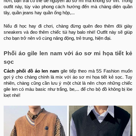
hơn, bạn trai có thể để nguyên áo sơ mi mà không sơ vin. Trong
outfit này, tùy vào phong cách hướng đến mà chàng diện quần
tây, quần jeans hay quần ống hộp,...
Nếu đi học hay đi chơi, chàng đừng quên đeo thêm đôi giày
sneakers và đeo thêm chiếc túi hay balo nhé! Outfit này sẽ giúp
cho bạn trở nên vô cùng năng động, trẻ trung, hiện đại.
Phối áo gile len nam với áo sơ mi họa tiết kẻ
sọc
Cách phối đồ áo len nam
gile tiếp theo mà 5S Fashion muốn
gợi ý cho chàng chính là mix với áo sơ mi họa tiết kẻ sọc. Tuy
nhiên, chàng cũng cần lưu ý một chút là nên chọn những chiếc
gile len có màu basic như trắng, be,... để cho bộ đồ không bị lòe
loẹt nhé!