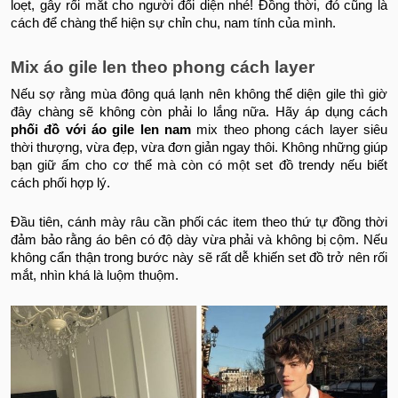
loẹt, gây rối mắt cho người đối diện nhé! Đồng thời, đó cũng là
cách để chàng thể hiện sự chỉn chu, nam tính của mình.
Mix áo gile len theo phong cách layer
Nếu sợ rằng mùa đông quá lạnh nên không thể diện gile thì giờ
đây chàng sẽ không còn phải lo lắng nữa. Hãy áp dụng cách
phối đồ với áo gile len nam
mix theo phong cách layer siêu
thời thượng, vừa đẹp, vừa đơn giản ngay thôi. Không những giúp
bạn giữ ấm cho cơ thể mà còn có một set đồ trendy nếu biết
cách phối hợp lý.
Đầu tiên, cánh mày râu cần phối các item theo thứ tự đồng thời
đảm bảo rằng áo bên có độ dày vừa phải và không bị cộm. Nếu
không cẩn thận trong bước này sẽ rất dễ khiến set đồ trở nên rối
mắt, nhìn khá là luộm thuộm.