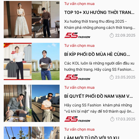
Tư vấn chọn mua
TOP 10+ XU HƯỚNG THỜI TRANG
THU ĐÔNG 2025 TRENDY, GÂY
Xu hướng thời trang thu đông 2025 -
Khám phá những phong cách thời trang
BÃO
“làm mưa làm gió” từ sàn runway đến
22.09.2025
cuộc sống hàng ngày.
Tư vấn chọn mua
BÍ KÍP PHỐI ĐỒ MÙA HÈ CÙNG
KOL 5S FASHION: STYLE THU HÚT
Các KOL luôn là những người dẫn đầu xu
hướng thời trang. Hãy cùng 5S Fashion
CHO MỌI CHÀNG TRAI
điểm qua những bí kíp phối đồ mùa hè
23.05.2025
cùng KOL “bao chất, bao ngầu” nhé!
Tư vấn chọn mua
BÍ QUYẾT PHỐI ĐỒ NAM VẠM VỠ
ĐẸP, THU HÚT PHÁI NỮ
Hãy cùng 5S Fashion khám phá những
"vũ khí bí mật" này để trở thành quý ông
thu hút nhờ “tận dụng” triệt để những ưu
17.03.2025
điếm sở hữu thân hình vạm vỡ của mình
Tư vấn chọn mua
nhé:
LÀM MỚI TỦ ĐỒ VỚI 10 XU