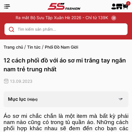
0
Ra mắt Bộ Sưu Tập Xuân Hè 2026 - Chỉ từ 139K
/
/
Trang chủ
Tin tức
Phối Đồ Nam Giới
12 cách phối đồ với áo sơ mi trắng tay ngắn
nam trẻ trung nhất
13.09.2023
Mục lục
(Hiện)
Áo sơ mi chắc chắn là một item mà bất kỳ phái
nam nào cũng có trong tủ quần áo. Những cách
phối hợp khác nhau sẽ đem đến cho bạn các