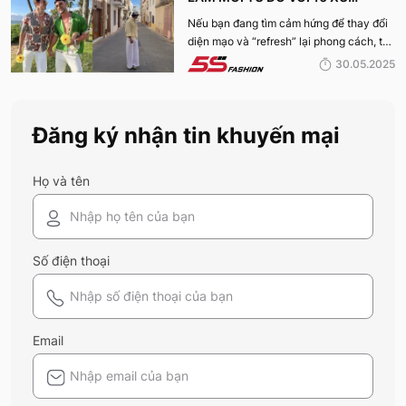
HƯỚNG THỜI TRANG HOT NHẤT
Nếu bạn đang tìm cảm hứng để thay đổi
diện mạo và “refresh” lại phong cách, thì
MÙA HÈ 2025
10 xu hướng thời trang Hè 2025 này
30.05.2025
chính là gợi ý hoàn hảo. Cùng 5S
Fashion khám phá xem có gì mới mẻ để
bạn sắm sửa và diện ngay trong mùa hè
Đăng ký nhận tin khuyến mại
năm nay nhé!
Họ và tên
Số điện thoại
Email