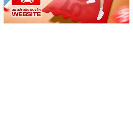
Đăng Ký Nhận Khuyến Mãi
Đăng ký
CÔNG TY CỔ PHẦN 5S FASHION
Hotline
Shop
18008118
Hệ thống các cửa hàng