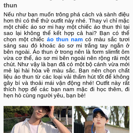
thun
Nếu như bạn muốn trông phá cách và sành điệu
hơn thì có thể thử outfit này nhé. Thay vì chỉ mặc
một chiếc áo sơ mi hay một chiếc áo thun thì tại
sao lại không thể kết hợp cả hai? Bạn có thể
chọn một chiếc
áo thun nam
có màu sắc tươi
sáng sau đó khoác áo sơ mi trắng tay ngắn ở
bên ngoài. Áo thun ở trong nên là form slimfit ôm
vừa cơ thể, áo sơ mi bên ngoài nên rộng rãi một
chút. Như vậy là bạn đã có một bộ cánh vừa mới
mẻ lại hài hòa về màu sắc. Bạn nên chọn chất
liệu áo thun từ các loại vải thấm hút tốt để không
gây bí và thoải mái vận động nhé! Outfit này rất
thích hợp để các bạn nam mặc đi học thêm, đi
hẹn hò cùng người yêu, bạn bè!