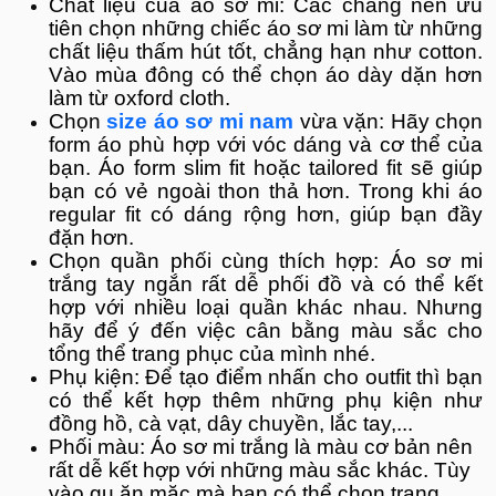
Chất liệu của áo sơ mi: Các chàng nên ưu
tiên chọn những chiếc áo sơ mi làm từ những
chất liệu thấm hút tốt, chẳng hạn như cotton.
Vào mùa đông có thể chọn áo dày dặn hơn
làm từ oxford cloth.
Chọn
size áo sơ mi nam
vừa vặn: Hãy chọn
form áo phù hợp với vóc dáng và cơ thể của
bạn. Áo form slim fit hoặc tailored fit sẽ giúp
bạn có vẻ ngoài thon thả hơn. Trong khi áo
regular fit có dáng rộng hơn, giúp bạn đầy
đặn hơn.
Chọn quần phối cùng thích hợp: Áo sơ mi
trắng tay ngắn rất dễ phối đồ và có thể kết
hợp với nhiều loại quần khác nhau. Nhưng
hãy để ý đến việc cân bằng màu sắc cho
tổng thể trang phục của mình nhé.
Phụ kiện: Để tạo điểm nhấn cho outfit thì bạn
có thể kết hợp thêm những phụ kiện như
đồng hồ, cà vạt, dây chuyền, lắc tay,...
Phối màu: Áo sơ mi trắng là màu cơ bản nên
rất dễ kết hợp với những màu sắc khác. Tùy
vào gu ăn mặc mà bạn có thể chọn trang