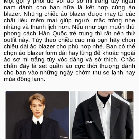
Một gợi ý phối đồ với áo sơ mi trắng tay ngắn
nam dành cho bạn nữa là kết hợp cùng áo
blazer. Những chiếc áo blazer được may từ các
chất liệu mềm mại giúp người mặc trông nhẹ
nhàng và thanh lịch hơn. Nếu như bạn muốn thử
phong cách Hàn Quốc trẻ trung thì rất nên thử
outfit này. Tùy theo chiều cao mà bạn hãy chọn
chiều dài áo blazer cho phù hợp nhé. Bạn có thể
chọn áo blazer form dài hay lửng để khoác ngoài
áo sơ mi trắng tùy vóc dáng và sở thích. Chắc
chắn đây là set quần áo cực thời thượng dành
cho bạn vào những ngày chớm thu se lạnh hay
mùa đông lạnh.