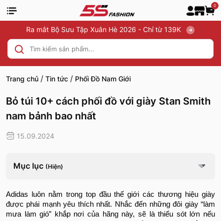
0
Ra mắt Bộ Sưu Tập Xuân Hè 2026 - Chỉ từ 139K
/
/
Trang chủ
Tin tức
Phối Đồ Nam Giới
Bỏ túi 10+ cách phối đồ với giày Stan Smith
nam bảnh bao nhất
15.09.2024
Mục lục
(Hiện)
Adidas luôn nằm trong top đầu thế giới các thương hiệu giày
được phái mạnh yêu thích nhất. Nhắc đến những đôi giày “làm
mưa làm gió” khắp nơi của hãng này, sẽ là thiếu sót lớn nếu