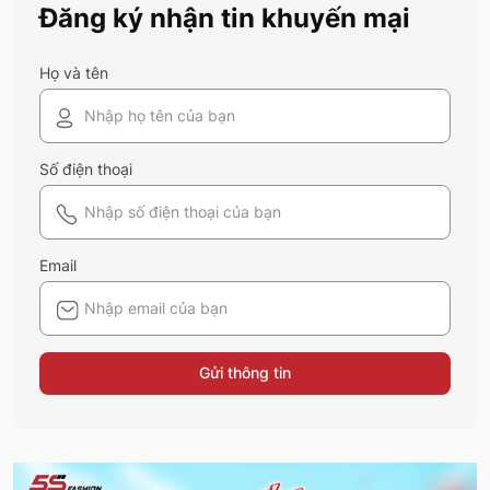
Đăng ký nhận tin khuyến mại
năm nay nhé!
Họ và tên
Số điện thoại
Email
Gửi thông tin