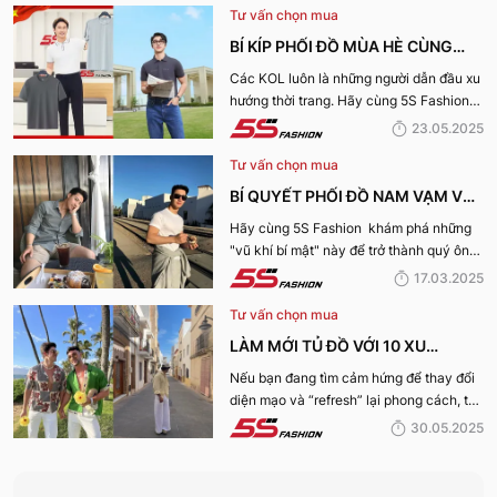
Tư vấn chọn mua
BÍ KÍP PHỐI ĐỒ MÙA HÈ CÙNG
KOL 5S FASHION: STYLE THU HÚT
Các KOL luôn là những người dẫn đầu xu
hướng thời trang. Hãy cùng 5S Fashion
CHO MỌI CHÀNG TRAI
điểm qua những bí kíp phối đồ mùa hè
23.05.2025
cùng KOL “bao chất, bao ngầu” nhé!
Tư vấn chọn mua
BÍ QUYẾT PHỐI ĐỒ NAM VẠM VỠ
ĐẸP, THU HÚT PHÁI NỮ
Hãy cùng 5S Fashion khám phá những
"vũ khí bí mật" này để trở thành quý ông
thu hút nhờ “tận dụng” triệt để những ưu
17.03.2025
điếm sở hữu thân hình vạm vỡ của mình
Tư vấn chọn mua
nhé:
LÀM MỚI TỦ ĐỒ VỚI 10 XU
HƯỚNG THỜI TRANG HOT NHẤT
Nếu bạn đang tìm cảm hứng để thay đổi
diện mạo và “refresh” lại phong cách, thì
MÙA HÈ 2025
10 xu hướng thời trang Hè 2025 này
30.05.2025
chính là gợi ý hoàn hảo. Cùng 5S
Fashion khám phá xem có gì mới mẻ để
bạn sắm sửa và diện ngay trong mùa hè