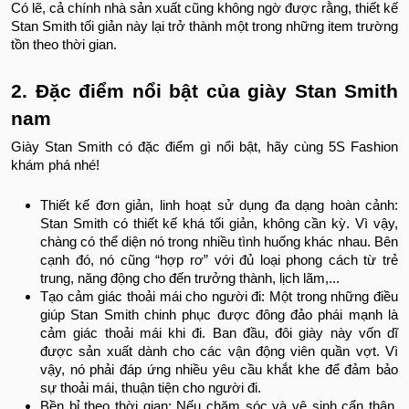
Có lẽ, cả chính nhà sản xuất cũng không ngờ được rằng, thiết kế
Stan Smith tối giản này lại trở thành một trong những item trường
tồn theo thời gian.
2. Đặc điểm nổi bật của giày Stan Smith
nam
Giày Stan Smith có đặc điểm gì nổi bật, hãy cùng 5S Fashion
khám phá nhé!
Thiết kế đơn giản, linh hoạt sử dụng đa dạng hoàn cảnh:
Stan Smith có thiết kế khá tối giản, không cần kỳ. Vì vậy,
chàng có thể diện nó trong nhiều tình huống khác nhau. Bên
cạnh đó, nó cũng “hợp rơ” với đủ loại phong cách từ trẻ
trung, năng động cho đến trưởng thành, lịch lãm,...
Tạo cảm giác thoải mái cho người đi: Một trong những điều
giúp Stan Smith chinh phục được đông đảo phái mạnh là
cảm giác thoải mái khi đi. Ban đầu, đôi giày này vốn dĩ
được sản xuất dành cho các vận động viên quần vợt. Vì
vậy, nó phải đáp ứng nhiều yêu cầu khắt khe để đảm bảo
sự thoải mái, thuận tiện cho người đi.
Bền bỉ theo thời gian: Nếu chăm sóc và vệ sinh cẩn thận,