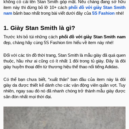
không có cái tên Stan Smith góp mặt. Nếu chàng đang sở hữu
item này thì đừng bỏ lỡ 10+ cách
phối đồ với giày Stan Smith
nam
bảnh bao nhất trong bài viết dưới đây của
5S Fashion
nhé!
1. Giày Stan Smith là gì?
Trước khi bỏ túi những cách
phối đồ với giày Stan Smith nam
đẹp, chàng hãy cùng 5S Fashion tìm hiểu về item này nhé!
Đối với các tín đồ thời trang, Stan Smith là mẫu giày đã quá quen
thuộc, hầu như ai cũng có ít nhất 1 đôi trong tủ giày. Đây là đôi
giày huyền thoại đến từ thương hiệu thể thao nổi tiếng Adidas.
Có thể bạn chưa biết, “xuất thân” ban đầu của item này là đôi
giày da được thiết kế dành cho các vận động viên quần vợt. Tuy
nhiên, ngay sau đó nó đã nhanh chóng trở thành mẫu giày được
săn đón nhất mọi thời đại.