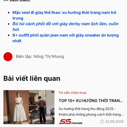
Mặc vest đi giày thể thao: xu hướng thời trang nam trẻ
trung
Bỏ túi cách phối đồ với giày derby nam lịch lãm, cuốn
hút
6+ outfit phối quần jean nam với giày sneaker ấn tượng
nhất
Biên tập: Nông Thị Nhung
Bài viết liên quan
Tư vấn chọn mua
TOP 10+ XU HƯỚNG THỜI TRANG
THU ĐÔNG 2025 TRENDY, GÂY
Xu hướng thời trang thu đông 2025 -
Khám phá những phong cách thời trang
BÃO
“làm mưa làm gió” từ sàn runway đến
22.09.2025
cuộc sống hàng ngày.