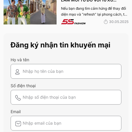
HƯỚNG THỜI TRANG HOT NHẤT
Nếu bạn đang tìm cảm hứng để thay đổi
diện mạo và “refresh” lại phong cách, thì
MÙA HÈ 2025
10 xu hướng thời trang Hè 2025 này
30.05.2025
chính là gợi ý hoàn hảo. Cùng 5S
Fashion khám phá xem có gì mới mẻ để
bạn sắm sửa và diện ngay trong mùa hè
Đăng ký nhận tin khuyến mại
năm nay nhé!
Họ và tên
Số điện thoại
Email