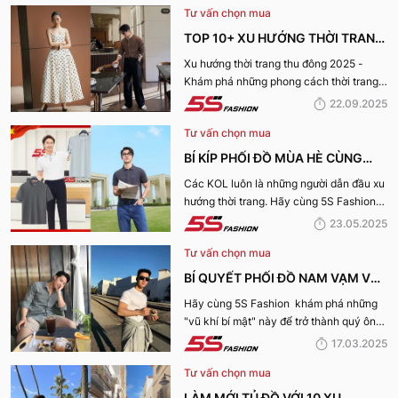
Tư vấn chọn mua
TOP 10+ XU HƯỚNG THỜI TRANG
THU ĐÔNG 2025 TRENDY, GÂY
Xu hướng thời trang thu đông 2025 -
Khám phá những phong cách thời trang
BÃO
“làm mưa làm gió” từ sàn runway đến
22.09.2025
cuộc sống hàng ngày.
Tư vấn chọn mua
BÍ KÍP PHỐI ĐỒ MÙA HÈ CÙNG
KOL 5S FASHION: STYLE THU HÚT
Các KOL luôn là những người dẫn đầu xu
hướng thời trang. Hãy cùng 5S Fashion
CHO MỌI CHÀNG TRAI
điểm qua những bí kíp phối đồ mùa hè
23.05.2025
cùng KOL “bao chất, bao ngầu” nhé!
Tư vấn chọn mua
BÍ QUYẾT PHỐI ĐỒ NAM VẠM VỠ
ĐẸP, THU HÚT PHÁI NỮ
Hãy cùng 5S Fashion khám phá những
"vũ khí bí mật" này để trở thành quý ông
thu hút nhờ “tận dụng” triệt để những ưu
17.03.2025
điếm sở hữu thân hình vạm vỡ của mình
Tư vấn chọn mua
nhé:
LÀM MỚI TỦ ĐỒ VỚI 10 XU