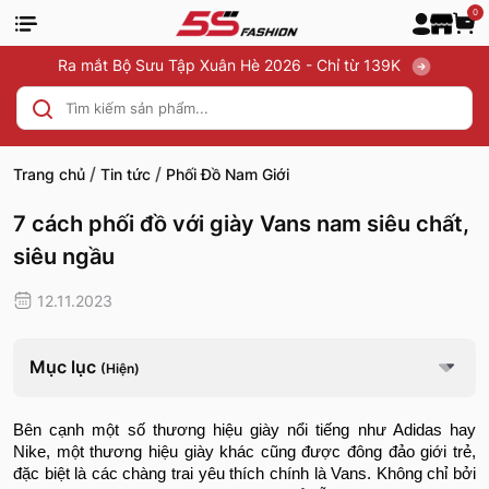
0
Ra mắt Bộ Sưu Tập Xuân Hè 2026 - Chỉ từ 139K
/
/
Trang chủ
Tin tức
Phối Đồ Nam Giới
7 cách phối đồ với giày Vans nam siêu chất,
siêu ngầu
12.11.2023
Mục lục
(Hiện)
Bên cạnh một số thương hiệu giày nổi tiếng như Adidas hay
Nike, một thương hiệu giày khác cũng được đông đảo giới trẻ,
đặc biệt là các chàng trai yêu thích chính là Vans. Không chỉ bởi