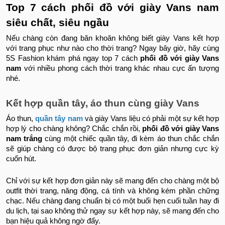
Top 7 cách phối đồ với giày Vans nam
siêu chất, siêu ngầu
Nếu chàng còn đang băn khoăn không biết giày Vans kết hợp
với trang phục như nào cho thời trang? Ngay bây giờ, hãy cùng
5S Fashion khám phá ngay top 7 cách
phối đồ với giày Vans
nam
với nhiều phong cách thời trang khác nhau cực ấn tượng
nhé.
Kết hợp quần tây, áo thun cùng giày Vans
Áo thun,
quần tây nam
và giày Vans liệu có phải một sự kết hợp
hợp lý cho chàng không? Chắc chắn rồi,
phối đồ với giày Vans
nam trắng
cùng một chiếc quần tây, đi kèm áo thun chắc chắn
sẽ giúp chàng có được bộ trang phục đơn giản nhưng cực kỳ
cuốn hút.
Chỉ với sự kết hợp đơn giản này sẽ mang đến cho chàng một bộ
outfit thời trang, năng động, cá tính và không kém phần chững
chạc. Nếu chàng đang chuẩn bị có một buổi hẹn cuối tuần hay đi
du lịch, tại sao không thử ngay sự kết hợp này, sẽ mang đến cho
bạn hiệu quả không ngờ đấy.