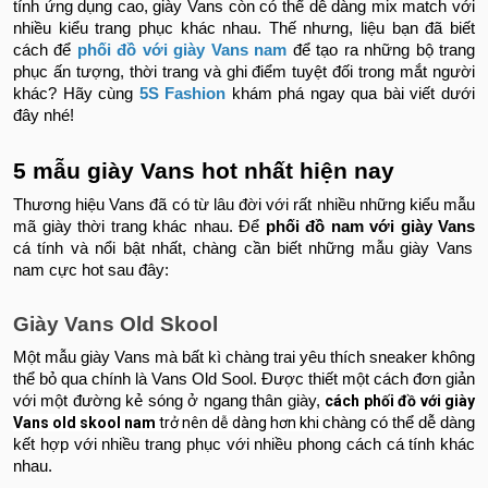
tính ứng dụng cao, giày Vans còn có thể dễ dàng mix match với
nhiều kiểu trang phục khác nhau. Thế nhưng, liệu bạn đã biết
cách để
phối đồ với giày Vans nam
để tạo ra những bộ trang
phục ấn tượng, thời trang và ghi điểm tuyệt đối trong mắt người
khác? Hãy cùng
5S Fashion
khám phá ngay qua bài viết dưới
đây nhé!
5 mẫu giày Vans hot nhất hiện nay
Thương hiệu Vans đã có từ lâu đời với rất nhiều những kiểu mẫu
mã giày thời trang khác nhau. Để
phối đồ nam với giày Vans
cá tính và nổi bật nhất, chàng cần biết những mẫu giày Vans
nam cực hot sau đây:
Giày Vans Old Skool
Một mẫu giày Vans mà bất kì chàng trai yêu thích sneaker không
thể bỏ qua chính là Vans Old Sool. Được thiết một cách đơn giản
với một đường kẻ sóng ở ngang thân giày,
cách phối đồ với giày
Vans old skool nam
trở nên dễ dàng hơn khi
chàng có thể dễ dàng
kết hợp với nhiều trang phục với nhiều phong cách cá tính khác
nhau.