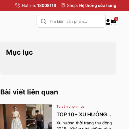
Hotline:
18008118
Shop:
Hệ thống cửa hàng
0
Mục lục
Bài viết liên quan
Tư vấn chọn mua
TOP 10+ XU HƯỚNG
THỜI TRANG THU
Xu hướng thời trang thu đông
2025 - Khám phá những phong