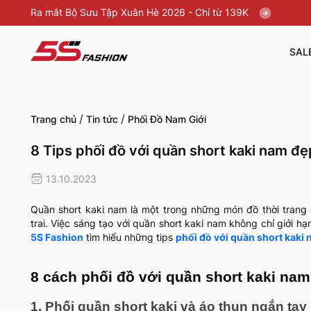
Ra mắt Bộ Sưu Tập Xuân Hè 2026 - Chỉ từ 139K
SAL
/
/
Trang chủ
Tin tức
Phối Đồ Nam Giới
8 Tips phối đồ với quần short kaki nam đẹ
13.10.2023
Quần short kaki nam là một trong những món đồ thời trang
trai. Việc sáng tạo với quần short kaki nam không chỉ giới
5S Fashion
tìm hiểu những tips
phối đồ với quần short kaki
8 cách phối đồ với quần short kaki nam
1. Phối quần short kaki và áo thun ngắn tay