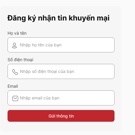
này chính là gợi ý hoàn hảo.
Cùng 5S Fashion khám phá
Đăng ký nhận tin khuyến mại
xem có gì mới mẻ để bạn sắm
sửa và diện ngay trong mùa hè
năm nay nhé!
Họ và tên
Số điện thoại
Email
Gửi thông tin