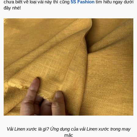
chưa biết về loại vải này thì cũng
5S Fashion
tìm hiểu ngay dưới
đây nhé!
Vải Linen xước là gì? Ứng dụng của vải Linen xước trong may
mặc