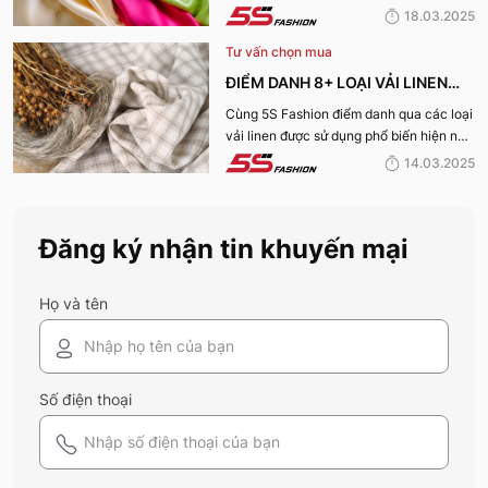
hiện nay sẽ được 5S Fashion cung cấp
18.03.2025
đến quý bạn đọc trong bài viết này, cùng
Tư vấn chọn mua
tìm hiểu nhé!
ĐIỂM DANH 8+ LOẠI VẢI LINEN
PHỔ BIẾN NHẤT HIỆN NAY
Cùng 5S Fashion điểm danh qua các loại
vải linen được sử dụng phổ biến hiện nay
trên thị trường cũng như ưu nhược điểm
14.03.2025
và ứng dụng của chất liệu vải này nhé!
Đăng ký nhận tin khuyến mại
Họ và tên
Số điện thoại