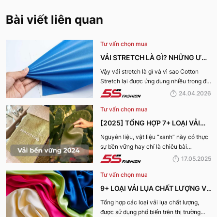
Bài viết liên quan
Tư vấn chọn mua
VẢI STRETCH LÀ GÌ? NHỮNG ƯU
ĐIỂM VÀ ỨNG DỤNG CỦA VẢI
Vậy vải stretch là gì và vì sao Cotton
Stretch lại được ứng dụng nhiều trong đời
COTTON STRETCH
sống? Hãy cùng 5S Fashion tìm hiểu chi
24.04.2026
tiết trong bài viết dưới đây
Tư vấn chọn mua
[2025] TỔNG HỢP 7+ LOẠI VẢI
BỀN VỮNG, THÂN THIỆN VỚI MÔI
Nguyên liệu, vật liệu “xanh” này có thực
sự bền vững hay chỉ là chiêu bài
TRƯỜNG
marketing? Cùng 5S Fashion khám phá
17.05.2025
ngay 7+ loại vải bền vững nổi bật nhất
Tư vấn chọn mua
năm 2025 giúp bạn nhìn rõ sự thật phía
sau những chiếc bộ trang phục vừa đẹp
9+ LOẠI VẢI LỤA CHẤT LƯỢNG VÀ
mà vừa “xanh” nhé:
TỐT NHẤT HIỆN NAY
Tổng hợp các loại vải lụa chất lượng,
được sử dụng phổ biến trên thị trường