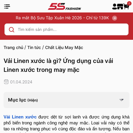
0
Ra mắt Bộ Sưu Tập Xuân Hè 2026 - Chỉ từ 139K
/
/
Trang chủ
Tin tức
Chất Liệu May Mặc
Vải Linen xước là gì? Ứng dụng của vải
Linen xước trong may mặc
01.04.2024
Mục lục
(Hiện)
Vải Linen xước
được dệt từ sợi lanh và được ứng dụng khá
phổ biến trong ngành công nghệ may mặc. Loại vải này có thể
tạo ra những trang phục vô cùng độc đáo và ấn tượng. Nếu bạn