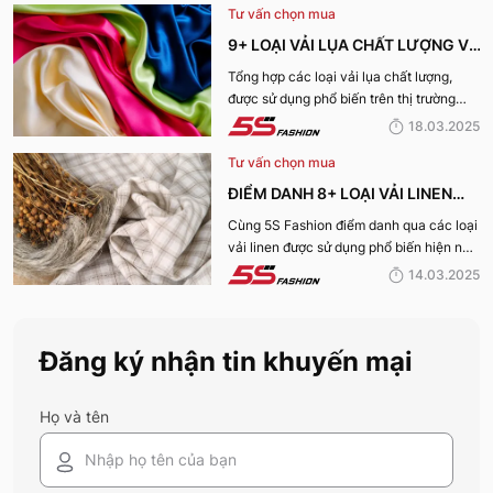
Tư vấn chọn mua
năm 2025 giúp bạn nhìn rõ sự thật phía
sau những chiếc bộ trang phục vừa đẹp
9+ LOẠI VẢI LỤA CHẤT LƯỢNG VÀ
mà vừa “xanh” nhé:
TỐT NHẤT HIỆN NAY
Tổng hợp các loại vải lụa chất lượng,
được sử dụng phổ biến trên thị trường
hiện nay sẽ được 5S Fashion cung cấp
18.03.2025
đến quý bạn đọc trong bài viết này, cùng
Tư vấn chọn mua
tìm hiểu nhé!
ĐIỂM DANH 8+ LOẠI VẢI LINEN
PHỔ BIẾN NHẤT HIỆN NAY
Cùng 5S Fashion điểm danh qua các loại
vải linen được sử dụng phổ biến hiện nay
trên thị trường cũng như ưu nhược điểm
14.03.2025
và ứng dụng của chất liệu vải này nhé!
Đăng ký nhận tin khuyến mại
Họ và tên