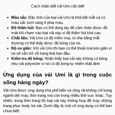
Cách nhận biết vải Umi cần biết
Màu sắc:
Đặc tính của loại vải Umi là khá bắt mắt và có
màu sắc tươi sáng ít phai màu.
Độ thấm hút:
Bạn có thể dùng tay để cảm nhận được độ
mát khi chạm vào loại vải này vì độ thấm hút khá cao.
Chất liệu:
Vải Umi có độ mềm mại, rủ nhẹ bằng mắt
thường có thể thấy được độ bóng của nó.
Độ co giãn:
Với vải Umi thì bạn có thể thoải mái kéo giãn vì
nó sẽ vẫn trở về trạng thái ban đầu.
Kiểm tra độ bóng:
Nhận thấy loại vải này không có bóng
như vải polyester vì nó có độ bóng tự nhiên nhất định
Ứng dụng của vải Umi là gì trong cuộc
sống hàng ngày?
Vải Umi được ứng dụng khá phổ biến và rộng rãi không chỉ trong
ngành dệt may, thời trang mà còn trong nhiều lĩnh vực khác. Tuy
nhiên, trong thời trang thì loại vải này không hợp để may những
trang phục body bó sát. Dưới đây là một số ứng dụng có thể bạn
chưa biết: