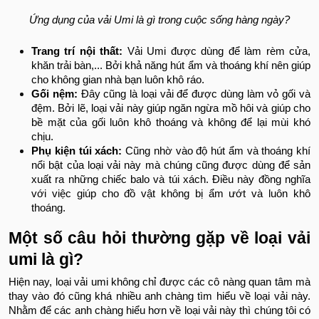
Ứng dụng của vải Umi là gì trong cuộc sống hàng ngày?
Trang trí nội thất:
Vải Umi được dùng để làm rèm cửa,
khăn trải bàn,... Bởi khả năng hút ẩm và thoáng khí nên giúp
cho không gian nhà bạn luôn khô ráo.
Gối nệm:
Đây cũng là loại vải để được dùng làm vỏ gối và
đệm. Bởi lẽ, loại vải này giúp ngăn ngừa mồ hôi và giúp cho
bề mặt của gối luôn khô thoáng và không để lại mùi khó
chịu.
Phụ kiện túi xách:
Cũng nhờ vào độ hút ẩm và thoáng khí
nổi bật của loại vải này mà chúng cũng được dùng để sản
xuất ra những chiếc balo và túi xách. Điều này đồng nghĩa
với việc giúp cho đồ vật không bị ẩm ướt và luôn khô
thoáng.
Một số câu hỏi thường gặp về loại vải
umi là gì?
Hiện nay, loại vải umi không chỉ được các cô nàng quan tâm mà
thay vào đó cũng khá nhiều anh chàng tìm hiểu về loại vải này.
Nhằm để các anh chàng hiểu hơn về loại vải này thì chúng tôi có