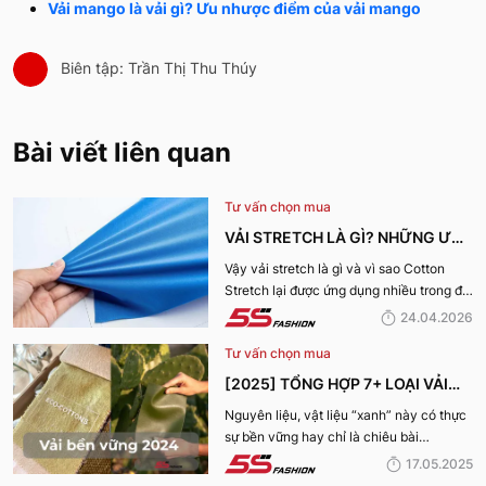
Vải mango là vải gì? Ưu nhược điểm của vải mango
Biên tập: Trần Thị Thu Thúy
Bài viết liên quan
Tư vấn chọn mua
VẢI STRETCH LÀ GÌ? NHỮNG ƯU
ĐIỂM VÀ ỨNG DỤNG CỦA VẢI
Vậy vải stretch là gì và vì sao Cotton
Stretch lại được ứng dụng nhiều trong đời
COTTON STRETCH
sống? Hãy cùng 5S Fashion tìm hiểu chi
24.04.2026
tiết trong bài viết dưới đây
Tư vấn chọn mua
[2025] TỔNG HỢP 7+ LOẠI VẢI
BỀN VỮNG, THÂN THIỆN VỚI MÔI
Nguyên liệu, vật liệu “xanh” này có thực
sự bền vững hay chỉ là chiêu bài
TRƯỜNG
marketing? Cùng 5S Fashion khám phá
17.05.2025
ngay 7+ loại vải bền vững nổi bật nhất