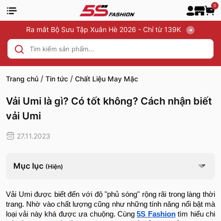
0
Ra mắt Bộ Sưu Tập Xuân Hè 2026 - Chỉ từ 139K
/
/
Trang chủ
Tin tức
Chất Liệu May Mặc
Vải Umi là gì? Có tốt không? Cách nhận biết
vải Umi
27.11.2023
Mục lục
(Hiện)
Vải Umi được biết đến với độ "phủ sóng" rộng rãi trong làng thời
trang. Nhờ vào chất lượng cũng như những tính năng nổi bật mà
loại vải này khá được ưa chuộng. Cùng
5S Fashion
tìm hiểu chi