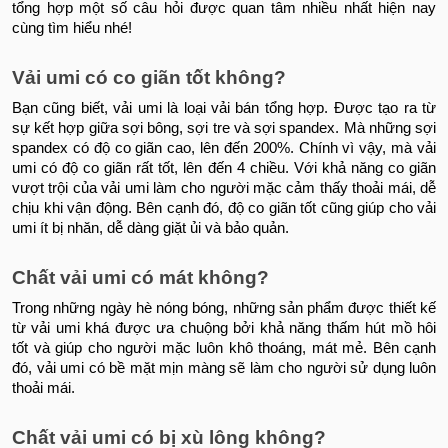
tổng hợp một số câu hỏi được quan tâm nhiều nhất hiện nay
cùng tìm hiểu nhé!
Vải umi có co giãn tốt không?
Bạn cũng biết, vải umi là loại vải bán tổng hợp. Được tạo ra từ
sự kết hợp giữa sợi bông, sợi tre và sợi spandex. Mà những sợi
spandex có độ co giãn cao, lên đến 200%. Chính vì vậy, mà vải
umi có độ co giãn rất tốt, lên đến 4 chiều. Với khả năng co giãn
vượt trội của vải umi làm cho người mặc cảm thấy thoải mái, dễ
chịu khi vận động. Bên cạnh đó, độ co giãn tốt cũng giúp cho vải
umi ít bị nhăn, dễ dàng giặt ủi và bảo quản.
Chất vải umi có mát không?
Trong những ngày hè nóng bóng, những sản phẩm được thiết kế
từ vải umi khá được ưa chuộng bởi khả năng thấm hút mồ hôi
tốt và giúp cho người mặc luôn khô thoáng, mát mẻ. Bên cạnh
đó, vải umi có bề mặt mịn màng sẽ làm cho người sử dụng luôn
thoải mái.
Chất vải umi có bị xù lông không?