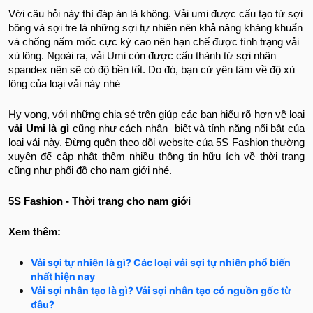
Với câu hỏi này thì đáp án là không. Vải umi được cấu tạo từ sợi
bông và sợi tre là những sợi tự nhiên nên khả năng kháng khuẩn
và chống nấm mốc cực kỳ cao nên hạn chế được tình trạng vải
xù lông. Ngoài ra, vải Umi còn được cấu thành từ sợi nhân
spandex nên sẽ có độ bền tốt. Do đó, bạn cứ yên tâm về độ xù
lông của loại vải này nhé
Hy vọng, với những chia sẻ trên giúp các bạn hiểu rõ hơn về loại
vải Umi là gì
cũng như cách nhận biết và tính năng nổi bật của
loại vải này. Đừng quên theo dõi website của 5S Fashion thường
xuyên để cập nhật thêm nhiều thông tin hữu ích về thời trang
cũng như phối đồ cho nam giới nhé.
5S Fashion - Thời trang cho nam giới
Xem thêm:
Vải sợi tự nhiên là gì? Các loại vải sợi tự nhiên phổ biến
nhất hiện nay
Vải sợi nhân tạo là gì? Vải sợi nhân tạo có nguồn gốc từ
đâu?