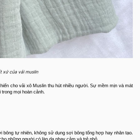
 xứ của vải muslin
 khiến cho vải xô Muslin thu hút nhiều người. Sự mềm mịn và mát
ợi trong mọi hoàn cảnh.
i bông tự nhiên, không sử dụng sợi bông tổng hợp hay nhân tạo.
à cho những người có làn da nhạy cảm và trẻ nhỏ.