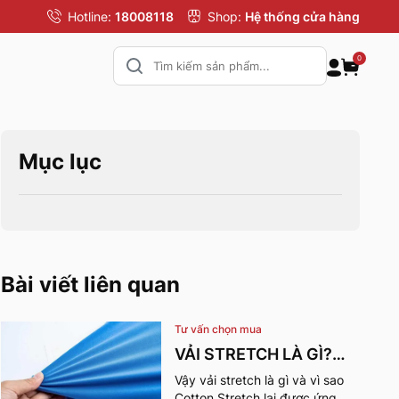
Hotline:
18008118
Shop:
Hệ thống cửa hàng
0
Mục lục
Bài viết liên quan
Tư vấn chọn mua
VẢI STRETCH LÀ GÌ?
NHỮNG ƯU ĐIỂM VÀ
Vậy vải stretch là gì và vì sao
Cotton Stretch lại được ứng