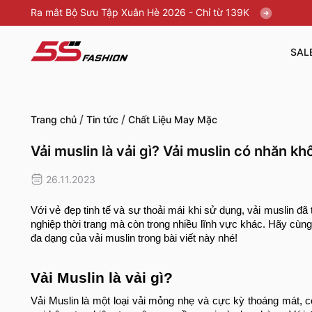
Ra mắt Bộ Sưu Tập Xuân Hè 2026 - Chỉ từ 139K
SAL
/
/
Trang chủ
Tin tức
Chất Liệu May Mặc
Vải muslin là vải gì? Vải muslin có nhăn k
26.11.2023
Với vẻ đẹp tinh tế và sự thoải mái khi sử dụng, vải muslin đ
nghiệp thời trang mà còn trong nhiều lĩnh vực khác. Hãy cùn
đa dạng của vải muslin trong bài viết này nhé!
Vải Muslin là vải gì?
Vải Muslin là một loại vải mỏng nhẹ và cực kỳ thoáng mát, c