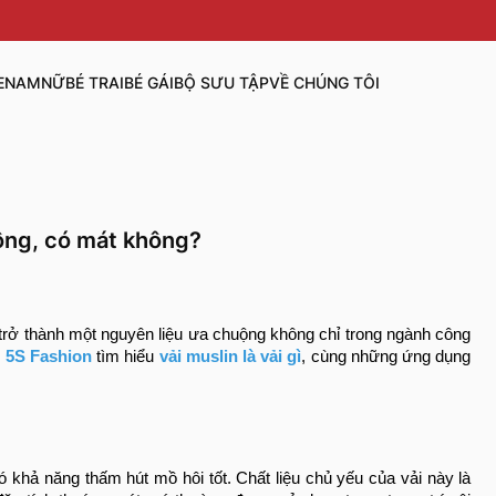
E
NAM
NỮ
BÉ TRAI
BÉ GÁI
BỘ SƯU TẬP
VỀ CHÚNG TÔI
hông, có mát không?
ã trở thành một nguyên liệu ưa chuộng không chỉ trong ngành công
g
5S Fashion
tìm hiểu
vải muslin là vải gì
, cùng những ứng dụng
ó khả năng thấm hút mồ hôi tốt. Chất liệu chủ yếu của vải này là