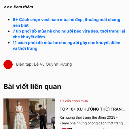
>>> Xem thêm
6+ Cách chọn vest nam mùa hè đẹp, thoáng mát chàng
nên biết
7 tip phối đồ mùa hè cho người béo vừa đẹp, thời trang lại
che khuyết điểm
11 cách phối đồ mùa hè cho người gầy che khuyết điểm
và thời trang
Biên tập: Lê Vũ Quỳnh Hương
Bài viết liên quan
Tư vấn chọn mua
TOP 10+ XU HƯỚNG THỜI TRANG
THU ĐÔNG 2025 TRENDY, GÂY
Xu hướng thời trang thu đông 2025 -
Khám phá những phong cách thời trang
BÃO
“làm mưa làm gió” từ sàn runway đến