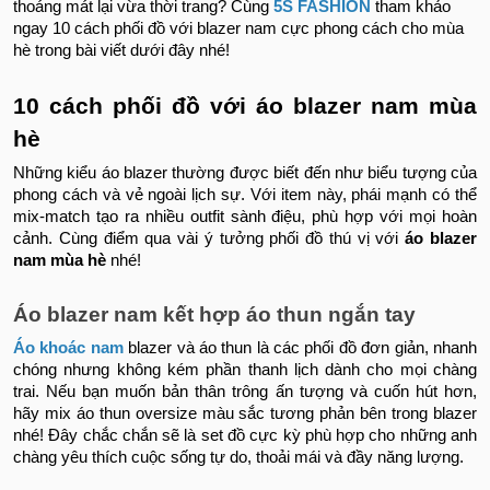
thoáng mát lại vừa thời trang? Cùng
5S FASHION
tham khảo
ngay 10 cách phối đồ với blazer nam cực phong cách cho mùa
hè trong bài viết dưới đây nhé!
10 cách phối đồ với áo blazer nam mùa
hè
Những kiểu áo blazer thường được biết đến như biểu tượng của
phong cách và vẻ ngoài lịch sự. Với item này, phái mạnh có thể
mix-match tạo ra nhiều outfit sành điệu, phù hợp với mọi hoàn
cảnh. Cùng điểm qua vài ý tưởng phối đồ thú vị với
áo blazer
nam mùa hè
nhé!
Áo blazer nam kết hợp áo thun ngắn tay
Áo khoác nam
blazer và áo thun là các phối đồ đơn giản, nhanh
chóng nhưng không kém phần thanh lịch dành cho mọi chàng
trai. Nếu bạn muốn bản thân trông ấn tượng và cuốn hút hơn,
hãy mix áo thun oversize màu sắc tương phản bên trong blazer
nhé! Đây chắc chắn sẽ là set đồ cực kỳ phù hợp cho những anh
chàng yêu thích cuộc sống tự do, thoải mái và đầy năng lượng.