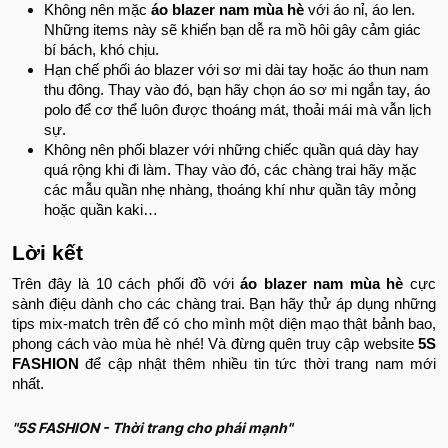
Không nên mặc
áo blazer nam mùa hè
với áo nỉ, áo len.
Những items này sẽ khiến bạn dễ ra mồ hôi gây cảm giác
bí bách, khó chịu.
Hạn chế phối áo blazer với sơ mi dài tay hoặc áo thun nam
thu đông. Thay vào đó, bạn hãy chọn áo sơ mi ngắn tay, áo
polo để cơ thể luôn được thoáng mát, thoải mái mà vẫn lịch
sự.
Không nên phối blazer với những chiếc quần quá dày hay
quá rộng khi đi làm. Thay vào đó, các chàng trai hãy mặc
các mẫu quần nhẹ nhàng, thoáng khí như quần tây mỏng
hoặc quần kaki…
Lời kết
Trên đây là 10 cách phối đồ với
áo blazer nam mùa hè
cực
sành điệu dành cho các chàng trai. Bạn hãy thử áp dụng những
tips mix-match trên để có cho mình một diện mạo thật bảnh bao,
phong cách vào mùa hè nhé! Và đừng quên truy cập website
5S
FASHION
để cập nhật thêm nhiều tin tức thời trang nam mới
nhất.
"5S FASHION - Thời trang cho phái mạnh"