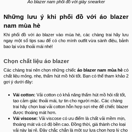
Áo blazer nam phối đồ với giày snearker
Những lưu ý khi phối đồ với áo blazer
nam mùa hè
Khi phối đồ với áo blazer vào mùa hè, các chàng trai hãy lưu
ngay một số tips sau để có cho mình outfit vừa sành điệu, bảnh
bao lại vừa thoải mái nhé!
Chọn chất liệu áo blazer
Các chàng trai nên chọn những chiếc
áo blazer nam mùa hè
có
chất liệu mỏng. nhẹ, thấm hút mồ hôi tốt. Bạn có thể tham khảo 2
gợi ý dưới đây:
Vải cotton:
Vải cotton có khả năng thấm hút mồ hôi rất tốt,
tạo cảm giác thoải mái, tự tin cho người mặc. Các chàng
trai hãy chọn loại vải cotton hỗn hợp sợi nhẹ để chiếc blazer
được thoáng mát hơn.
Vải viscose:
Vải viscose có ưu điểm là chất vải mềm mịn,
thoáng mát và có độ bền cao. Đồng thời, giá thành cho loại
vải này lại rẻ. Đây chắc chắn là một sự lựa chọn hợp lý cho