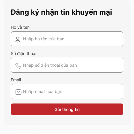
bạn sắm sửa và diện ngay trong mùa hè
Đăng ký nhận tin khuyến mại
năm nay nhé!
Họ và tên
Số điện thoại
Email
Gửi thông tin