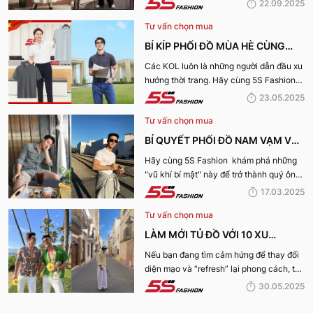
22.09.2025
cuộc sống hàng ngày.
Tư vấn chọn mua
BÍ KÍP PHỐI ĐỒ MÙA HÈ CÙNG
KOL 5S FASHION: STYLE THU HÚT
Các KOL luôn là những người dẫn đầu xu
hướng thời trang. Hãy cùng 5S Fashion
CHO MỌI CHÀNG TRAI
điểm qua những bí kíp phối đồ mùa hè
23.05.2025
cùng KOL “bao chất, bao ngầu” nhé!
Tư vấn chọn mua
BÍ QUYẾT PHỐI ĐỒ NAM VẠM VỠ
ĐẸP, THU HÚT PHÁI NỮ
Hãy cùng 5S Fashion khám phá những
"vũ khí bí mật" này để trở thành quý ông
thu hút nhờ “tận dụng” triệt để những ưu
17.03.2025
điếm sở hữu thân hình vạm vỡ của mình
Tư vấn chọn mua
nhé:
LÀM MỚI TỦ ĐỒ VỚI 10 XU
HƯỚNG THỜI TRANG HOT NHẤT
Nếu bạn đang tìm cảm hứng để thay đổi
diện mạo và “refresh” lại phong cách, thì
MÙA HÈ 2025
10 xu hướng thời trang Hè 2025 này
30.05.2025
chính là gợi ý hoàn hảo. Cùng 5S
Fashion khám phá xem có gì mới mẻ để