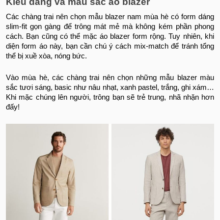
Kiểu dáng và màu sắc áo blazer
Các chàng trai nên chọn mẫu blazer nam mùa hè có form dáng
slim-fit gọn gàng để trông mát mẻ mà không kém phần phong
cách. Bạn cũng có thể mặc áo blazer form rộng. Tuy nhiên, khi
diện form áo này, bạn cần chú ý cách mix-match để tránh tổng
thể bị xuề xòa, nóng bức.
Vào mùa hè, các chàng trai nên chọn những mẫu blazer màu
sắc tươi sáng, basic như nâu nhạt, xanh pastel, trắng, ghi xám…
Khi mặc chúng lên người, trông bạn sẽ trẻ trung, nhã nhặn hơn
đấy!