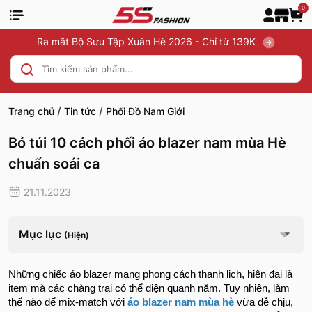
0
Ra mắt Bộ Sưu Tập Xuân Hè 2026 - Chỉ từ 139K
/
/
Trang chủ
Tin tức
Phối Đồ Nam Giới
Bỏ túi 10 cách phối áo blazer nam mùa Hè
chuẩn soái ca
21.11.2023
Mục lục
(Hiện)
Những chiếc áo blazer mang phong cách thanh lịch, hiện đại là
item mà các chàng trai có thể diện quanh năm. Tuy nhiên, làm
thế nào để mix-match với
áo blazer nam mùa hè
vừa dễ chịu,