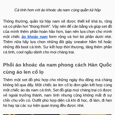
Cá tính hơn với áo khoác da nam cùng quần túi hộp
Thông thường, quần túi hộp nam sẽ được thiết kế khá to, rộng
và có phần hơi “thùng thình”. Vậy nên để cân bằng và giúp set đồ
của mình thêm phần hoàn hảo hơn, bạn nên lựa chọn cho mình
một chiếc
áo khoác nam
form rộng và hơi bó phần dưới nhé.
Thêm nữa hãy lựa chọn những đôi giày sneaker hầm hố hoặc
những đôi boot cá tính. Sự kết hợp thời thượng, tăng thêm phần
cá tính, cool ngầu dành cho mọi chàng trai.
Phối
áo khoác da nam phong cách Hàn Quốc
cùng áo len cổ lọ
Thêm một set đồ phù hợp cho những ngày thu đông mà chàng
không bỏ qua đấy. Một chiếc áo len cổ lọ đơn giản kết hợp cùng
một chiếc áo da nam cá tính. Set đồ giúp mọi chàng trai có được
vẻ ngoài trưởng thành, nam tính nhưng cũng không mất đi sự
chỉn chu vốn có. Outfit phù hợp diện cả khi đi học, đi làm, đi hẹn
hò hay tại các sự kiện quan trọng đều được nhé.