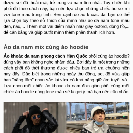
được set đồ thoải mái, trẻ trung và nam tính nhất. Tuy nhiên khi
phối đồ theo cách này, bạn nên lựa chọn những chiếc áo sơ mi
với tone màu trung tính. Bên cạnh đó áo khoác da, bạn có thể
lựa chọn tùy theo sở thích của mình như áo da nam tone màu
đen, nâu,... Thêm một vài điểm nhấn như giày oxford, đồng hồ,...
để cân bằng và giúp outfit mình thêm phần thanh lịch hơn.
Áo da nam mix cùng áo hoodie
Áo khoác da nam phong cách Hàn Quốc
phối cùng áo hoodie?
đúng vậy bạn không nghe nhầm đâu. Bởi đây là một trong những
cách phối đồ thời thượng được nhiều bạn trẻ ưa chuộng hiện
nay đấy. Đặc biệt trong những ngày thu đông, set đồ vừa giúp
bạn "nâng tầm" nhan sắc lại vừa có khả năng giữ ấm tuyệt vời.
Lựa chọn một chiếc áo khoác da nam đơn giản phối cùng một
chiếc áo hoodie cùng tone màu sẽ là gợi ý mà bạn nên cân nhắc.