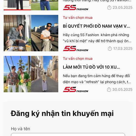
CHO MỌI CHÀNG TRAI
điểm qua những bí kíp phối đồ mùa hè
23.05.2025
cùng KOL “bao chất, bao ngầu” nhé!
Tư vấn chọn mua
BÍ QUYẾT PHỐI ĐỒ NAM VẠM VỠ
ĐẸP, THU HÚT PHÁI NỮ
Hãy cùng 5S Fashion khám phá những
"vũ khí bí mật" này để trở thành quý ông
thu hút nhờ “tận dụng” triệt để những ưu
17.03.2025
điếm sở hữu thân hình vạm vỡ của mình
Tư vấn chọn mua
nhé:
LÀM MỚI TỦ ĐỒ VỚI 10 XU
HƯỚNG THỜI TRANG HOT NHẤT
Nếu bạn đang tìm cảm hứng để thay đổi
diện mạo và “refresh” lại phong cách, thì
MÙA HÈ 2025
10 xu hướng thời trang Hè 2025 này
30.05.2025
chính là gợi ý hoàn hảo. Cùng 5S
Fashion khám phá xem có gì mới mẻ để
bạn sắm sửa và diện ngay trong mùa hè
Đăng ký nhận tin khuyến mại
năm nay nhé!
Họ và tên