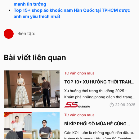
mạnh tin tưởng
Top 15+ shop áo khoác nam Hàn Quốc tại TPHCM được
anh em yêu thích nhất
Biên tập:
Bài viết liên quan
Tư vấn chọn mua
TOP 10+ XU HƯỚNG THỜI TRANG
THU ĐÔNG 2025 TRENDY, GÂY
Xu hướng thời trang thu đông 2025 -
Khám phá những phong cách thời trang
BÃO
“làm mưa làm gió” từ sàn runway đến
22.09.2025
cuộc sống hàng ngày.
Tư vấn chọn mua
BÍ KÍP PHỐI ĐỒ MÙA HÈ CÙNG
KOL 5S FASHION: STYLE THU HÚT
Các KOL luôn là những người dẫn đầu xu
hướng thời trang. Hãy cùng 5S Fashion