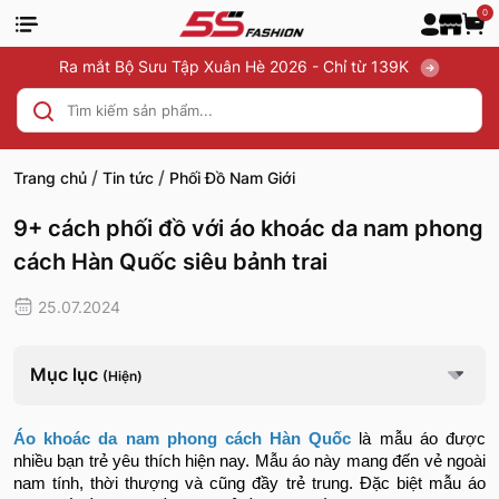
0
Ra mắt Bộ Sưu Tập Xuân Hè 2026 - Chỉ từ 139K
/
/
Trang chủ
Tin tức
Phối Đồ Nam Giới
9+ cách phối đồ với áo khoác da nam phong
cách Hàn Quốc siêu bảnh trai
25.07.2024
Mục lục
(Hiện)
Áo khoác da nam phong cách Hàn Quốc
là mẫu áo được
nhiều bạn trẻ yêu thích hiện nay. Mẫu áo này mang đến vẻ ngoài
nam tính, thời thượng và cũng đầy trẻ trung. Đặc biệt mẫu áo